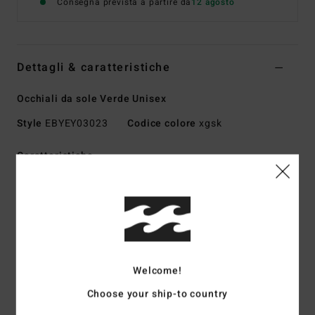
Consegna prevista a partire da
12 agosto
Dettagli & caratteristiche
Occhiali da sole Verde Unisex
Style
EBYEY03023
Codice colore
xgsk
Caratteristiche
Lenti:
45mm
Ponte:
23 mm
Aste:
145
Altezza delle lenti:
40,5 mm
Montatura a mano in bioacetato
Welcome!
Lenti CR-39
Copertura avvolgente base 4,5
Choose your ship-to country
Protezione al 100% Dalla luce ultravioletta