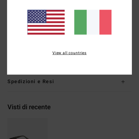
Cat. 2-3
5 cerniere a barilotto
Sacca in cotone biologico
Garanzia:
garanzia 2 anni
Scarica la
Dichiarazione Di Conformità
Composizione
[Tessuto principale] 50% Acetato, 50%
View all countries
Policarbonato
Spedizioni e Resi
Visti di recente