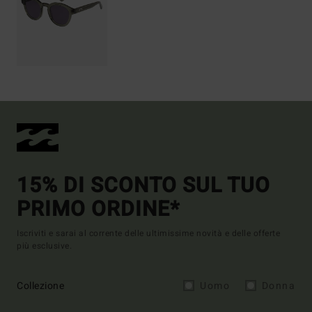
15% DI SCONTO SUL TUO
PRIMO ORDINE*
Iscriviti e sarai al corrente delle ultimissime novità e delle offerte
più esclusive.
Collezione
Uomo
Donna