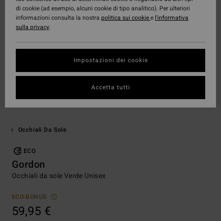
di cookie (ad esempio, alcuni cookie di tipo analitico). Per ulteriori
informazioni consulta la nostra
politica sui cookie
e
l'informativa
sulla privacy
.
Impostazioni dei cookie
Accetta tutti
Occhiali Da Sole
ECO
Gordon
Occhiali da sole Verde Unisex
ECO-BONUS
59,95 €