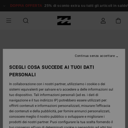
Salta
DOPPIA OFFERTA
25% di sconto extra su tutti gli articoli in saldo*
alle
informazioni
sul
prodotto
Continua senza accettare
SCEGLI COSA SUCCEDE AI TUOI DATI
PERSONALI
In collaborazione con i nostri partner, utilizziamo i cookie o dei
sistemi equivalenti per salvare e/o accedere a delle informazioni sul
tuo dispositivo. Tali informazioni personali (ad es. i dati di
navigazione e il tuo indirizzo IP) potrebbero essere utilizzati per:
offrirti contenuti e informazioni personalizzati, misurare l’efficacia
dei contenuti e della pubblicità, per fornire annunci personalizzati,
conoscere meglio il nostro pubblico o sviluppare e migliorare i
prodotti dei nostri partner. Puoi configurare la tua scelta fornendo il
tuo consenso all’uso di determinati cookie o negandolo ad altri tipi