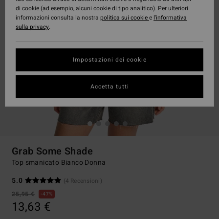
di cookie (ad esempio, alcuni cookie di tipo analitico). Per ulteriori
informazioni consulta la nostra
politica sui cookie
e
l'informativa
sulla privacy
.
Impostazioni dei cookie
Accetta tutti
Grab Some Shade
Top smanicato Bianco Donna
5.0
(4 Recensioni)
25,95 €
47%
13,63 €