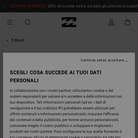
Salta
DOPPIA OFFERTA
25% di sconto extra su tutti gli articoli in saldo*
alle
informazioni
sul
prodotto
T-Shirt
Continua senza accettare
SCEGLI COSA SUCCEDE AI TUOI DATI
PERSONALI
In collaborazione con i nostri partner, utilizziamo i cookie o dei
sistemi equivalenti per salvare e/o accedere a delle informazioni sul
tuo dispositivo. Tali informazioni personali (ad es. i dati di
navigazione e il tuo indirizzo IP) potrebbero essere utilizzati per:
offrirti contenuti e informazioni personalizzati, misurare l’efficacia
dei contenuti e della pubblicità, per fornire annunci personalizzati,
conoscere meglio il nostro pubblico o sviluppare e migliorare i
prodotti dei nostri partner. Puoi configurare la tua scelta fornendo il
tuo consenso all’uso di determinati cookie o negandolo ad altri tipi