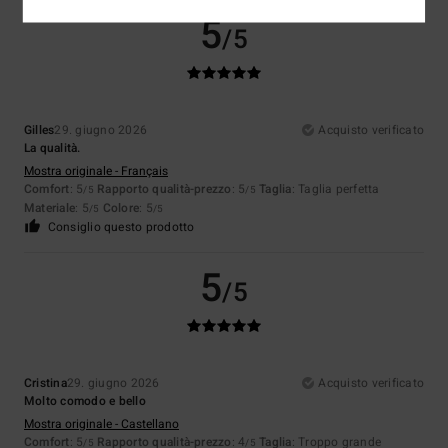
5
/5
Gilles
29. giugno 2026
Acquisto verificato
La qualità.
Mostra originale - Français
Comfort
: 5
Rapporto qualità-prezzo
: 5
Taglia
: Taglia perfetta
/5
/5
Materiale
: 5
Colore
: 5
/5
/5
Consiglio questo prodotto
5
/5
Cristina
29. giugno 2026
Acquisto verificato
Molto comodo e bello
Mostra originale - Castellano
Comfort
: 5
Rapporto qualità-prezzo
: 4
Taglia
: Troppo grande
/5
/5