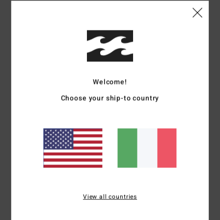
Taglia
Materiale
4.3
Troppo piccolo
Troppo grande
Colore
4.7
Welcome!
Choose your ship-to country
5
/5
Perryne
10. luglio 2026
Acquisto verificato
Bene
Mostra originale - Français
View all countries
Comfort
: 5
Rapporto qualità-prezzo
: 5
Taglia
: Taglia perfetta
/5
/5
Materiale
: 4
Colore
: 4
/5
/5