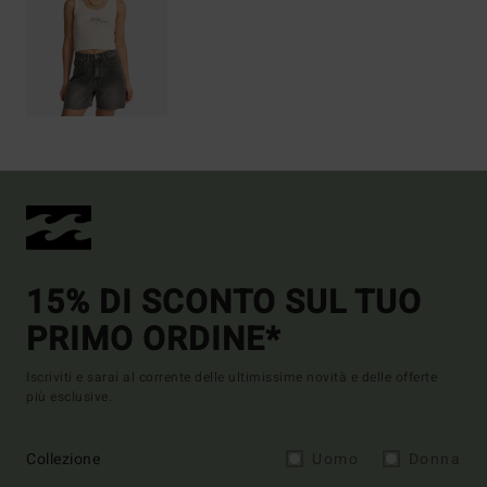
15% DI SCONTO SUL TUO
PRIMO ORDINE*
Iscriviti e sarai al corrente delle ultimissime novità e delle offerte
più esclusive.
Collezione
Uomo
Donna