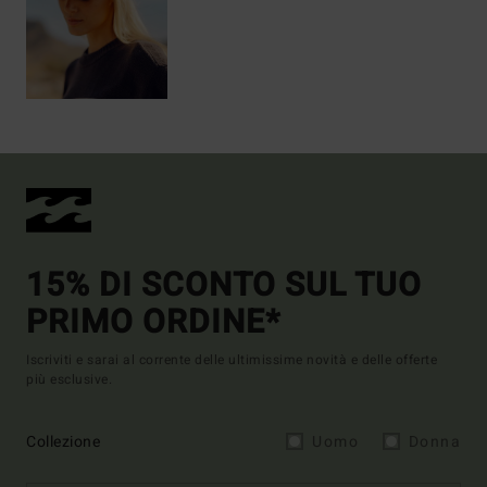
15% DI SCONTO SUL TUO
PRIMO ORDINE*
Iscriviti e sarai al corrente delle ultimissime novità e delle offerte
più esclusive.
Collezione
Uomo
Donna