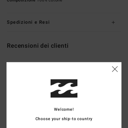
Composizione
100% cotone
Spedizioni e Resi
Recensioni dei clienti
Punteggio medio
4.5
/5
basato su
2 recensioni verificate
dal ottobre 2025
Il 50% dei nostri clienti consiglia questo prodotto
Welcome!
Choose your ship-to country
Comfort
Rapporto qualità-prezzo
5.0
5.0