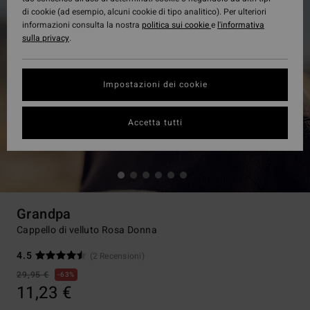
di cookie (ad esempio, alcuni cookie di tipo analitico). Per ulteriori
informazioni consulta la nostra
politica sui cookie
e
l'informativa
sulla privacy
.
Impostazioni dei cookie
Accetta tutti
Grandpa
Cappello di velluto Rosa Donna
4.5
(2 Recensioni)
29,95 €
63%
11,23 €