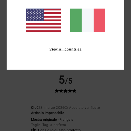
Taglia
Materiale
5.0
Troppo piccolo
Troppo grande
Colore
5.0
View all countries
5
/5
Cloé
23. marzo 2026
Acquisto verificato
Articolo impeccabile
Mostra originale - Français
Taglia
: Taglia perfetta
Consiglio questo prodotto