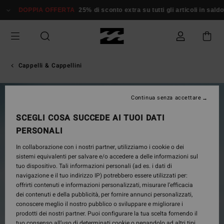
Salta
DOPPIA OFFERTA
25% di sconto extra su tutti gli articoli in saldo*
alle
informazioni
sul
prodotto
Cappelli & Cappellini
Continua senza accettare
SCEGLI COSA SUCCEDE AI TUOI DATI
PERSONALI
In collaborazione con i nostri partner, utilizziamo i cookie o dei
sistemi equivalenti per salvare e/o accedere a delle informazioni sul
tuo dispositivo. Tali informazioni personali (ad es. i dati di
navigazione e il tuo indirizzo IP) potrebbero essere utilizzati per:
offrirti contenuti e informazioni personalizzati, misurare l’efficacia
dei contenuti e della pubblicità, per fornire annunci personalizzati,
conoscere meglio il nostro pubblico o sviluppare e migliorare i
prodotti dei nostri partner. Puoi configurare la tua scelta fornendo il
tuo consenso all’uso di determinati cookie o negandolo ad altri tipi