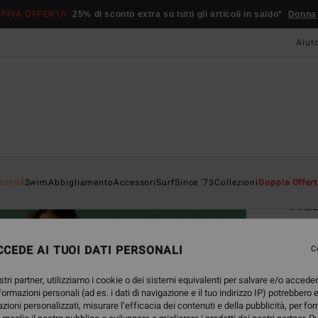
PPIA OFFERTA
25% di sconto extra su tutti gli articoli in saldo*
Donna
Aiut
Home
Novità
Swim
Abbigliamento
Accessori
Surf
Since '73
Collezioni
Doppia Offert
Ha
Panta
CEDE AI TUOI DATI PERSONALI
4.0
C
75,95
stri partner, utilizziamo i cookie o dei sistemi equivalenti per salvare e/o accede
28,
nformazioni personali (ad es. i dati di navigazione e il tuo indirizzo IP) potrebbero e
azioni personalizzati, misurare l’efficacia dei contenuti e della pubblicità, per fo
OFFER