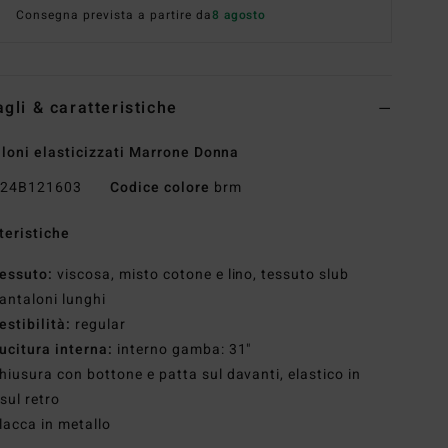
Consegna prevista a partire da
8 agosto
agli & caratteristiche
loni elasticizzati Marrone Donna
24B121603
Codice colore
brm
teristiche
essuto:
viscosa, misto cotone e lino, tessuto slub
antaloni lunghi
estibilità:
regular
ucitura interna:
interno gamba: 31"
hiusura con bottone e patta sul davanti, elastico in
 sul retro
lacca in metallo