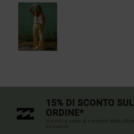
15% DI SCONTO SU
ORDINE*
Iscriviti e sarai al corrente delle ult
esclusive.