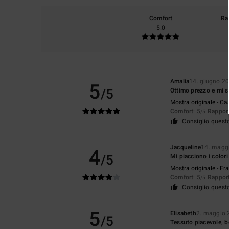
Comfort
Ra
5.0
Amalia
14. giugno 2
5
/5
Ottimo prezzo e mi s
Mostra originale - Ca
Comfort
: 5
Rapport
/5
Consiglio quest
Jacqueline
14. magg
4
/5
Mi piacciono i colori 
Mostra originale - Fr
Comfort
: 5
Rapport
/5
Consiglio quest
5
Elisabeth
2. maggio 
/5
Tessuto piacevole, b