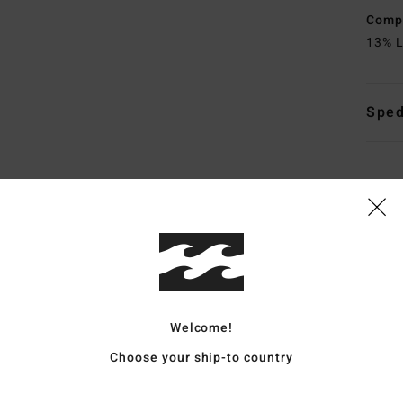
Comp
13% L
Sped
Punteggio medio
4.0
/5
Welcome!
Choose your ship-to country
basato su
5 recensioni verificate
dal aprile 2026
Il 60% dei nostri clienti consiglia questo prodotto