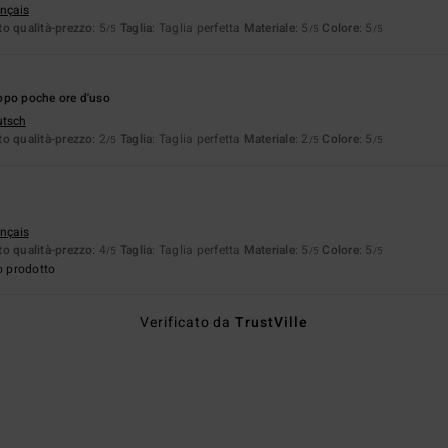
ançais
o qualità-prezzo
: 5
Taglia
: Taglia perfetta
Materiale
: 5
Colore
: 5
/5
/5
/5
 dopo poche ore d'uso
utsch
o qualità-prezzo
: 2
Taglia
: Taglia perfetta
Materiale
: 2
Colore
: 5
/5
/5
/5
ançais
o qualità-prezzo
: 4
Taglia
: Taglia perfetta
Materiale
: 5
Colore
: 5
/5
/5
/5
o prodotto
Verificato da
TrustVille