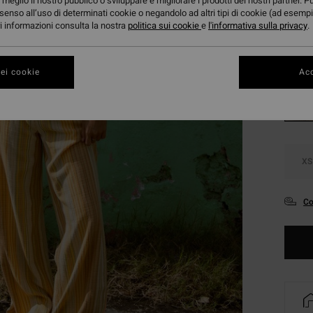
meglio il nostro pubblico o sviluppare e migliorare i prodotti dei nostri partner. P
DOPPI
senso all’uso di determinati cookie o negandolo ad altri tipi di cookie (ad esempi
ori informazioni consulta la nostra
politica sui cookie
e
l'informativa sulla privacy
.
Color
ei cookie
Acc
XS
Co