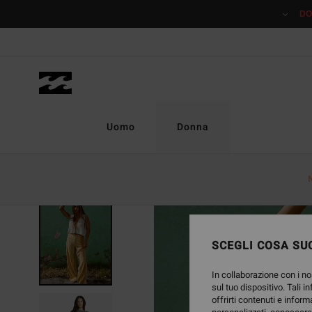
Salta
DO
alle
informazioni
sul
prodotto
Uomo
Donna
SCEGLI COSA SUC
In collaborazione con i no
sul tuo dispositivo. Tali i
offrirti contenuti e inform