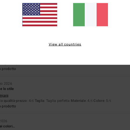
pporto qualità-prezzo
Taglia
Material
4.0
4.2
Troppo piccolo
Troppo grande
View all countries
026
tava a pennello
stellano
o qualità-prezzo
: 5
Materiale
: 5
Colore
: 5
/5
/5
/5
o prodotto
io 2026
e lo stile
ançais
o qualità-prezzo
: 4
Taglia
: Taglia perfetta
Materiale
: 4
Colore
: 5
/5
/5
/5
o prodotto
2026
ei colori…