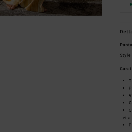
Dett
Panta
Style
Carat
T
P
V
C
C
vita
P