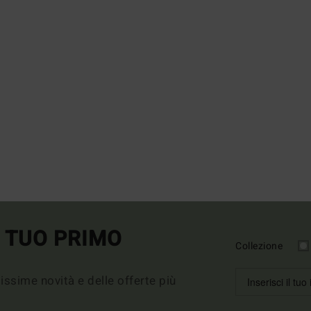
L TUO PRIMO
Collezione
imissime novità e delle offerte più