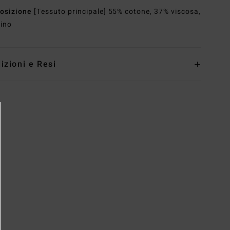
osizione
[Tessuto principale] 55% cotone, 37% viscosa,
ino
izioni e Resi