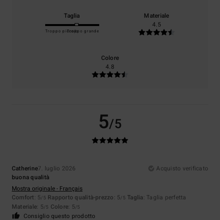
Taglia
Materiale
4.5
Troppo piccolo
Troppo grande
Colore
4.8
5
/5
Catherine
7. luglio 2026
Acquisto verificato
buona qualità
Mostra originale - Français
Comfort
: 5
Rapporto qualità-prezzo
: 5
Taglia
: Taglia perfetta
/5
/5
Materiale
: 5
Colore
: 5
/5
/5
Consiglio questo prodotto