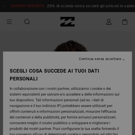
Salta
DOPPIA OFFERTA
25% di sconto extra su tutti gli articoli in sald
alle
informazioni
sul
prodotto
Continua senza accettare
SCEGLI COSA SUCCEDE AI TUOI DATI
PERSONALI
In collaborazione con i nostri partner, utilizziamo i cookie o dei
sistemi equivalenti per salvare e/o accedere a delle informazioni sul
tuo dispositivo. Tali informazioni personali (ad es. i dati di
navigazione e il tuo indirizzo IP) potrebbero essere utilizzati per:
offrirti contenuti e informazioni personalizzati, misurare l’efficacia
dei contenuti e della pubblicità, per fornire annunci personalizzati,
conoscere meglio il nostro pubblico o sviluppare e migliorare i
prodotti dei nostri partner. Puoi configurare la tua scelta fornendo il
tuo consenso all’uso di determinati cookie o negandolo ad altri tipi