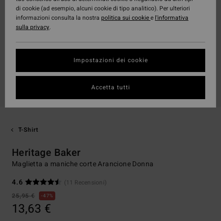
di cookie (ad esempio, alcuni cookie di tipo analitico). Per ulteriori
informazioni consulta la nostra
politica sui cookie
e
l'informativa
sulla privacy
.
Impostazioni dei cookie
Accetta tutti
T-Shirt
Heritage Baker
Maglietta a maniche corte Arancione Donna
4.6
(11 Recensioni)
25,95 €
47%
13,63 €