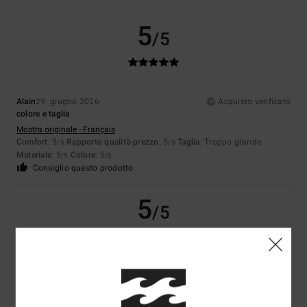
5
/5
Alain
29. giugno 2026
Acquisto verificato
colore e taglia
Mostra originale - Français
Comfort
: 5
Rapporto qualità-prezzo
: 5
Taglia
: Troppo grande
/5
/5
Materiale
: 5
Colore
: 5
/5
/5
Consiglio questo prodotto
5
/5
Stefania
10. giugno 2026
Acquisto verificato
basic
Comfort
: 5
Rapporto qualità-prezzo
: 5
Taglia
: Taglia perfetta
/5
/5