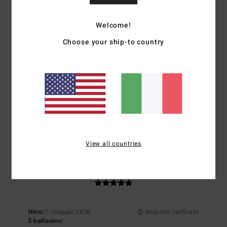
Materiale
: 5
Colore
: 5
/5
/5
Consiglio questo prodotto
Welcome!
3
Choose your ship-to country
/5
ANNIE
22. maggio 2026
Acquisto verificato
Mi aspettavo un cotone più pesante
Mostra originale - Français
Comfort
: 3
Rapporto qualità-prezzo
: 3
Taglia
: Taglia perfetta
/5
/5
Materiale
: 3
Colore
: 5
/5
/5
View all countries
5
/5
Nina
21. maggio 2026
Acquisto verificato
È bellissimo