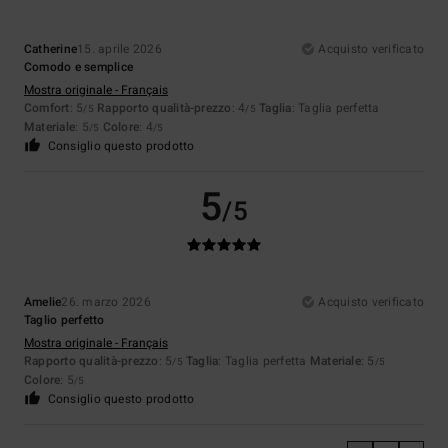
Catherine
15. aprile 2026
Acquisto verificato
Comodo e semplice
Mostra originale - Français
Comfort
: 5
Rapporto qualità-prezzo
: 4
Taglia
: Taglia perfetta
/5
/5
Materiale
: 5
Colore
: 4
/5
/5
Consiglio questo prodotto
5
/5
Amelie
26. marzo 2026
Acquisto verificato
Taglio perfetto
Mostra originale - Français
Rapporto qualità-prezzo
: 5
Taglia
: Taglia perfetta
Materiale
: 5
/5
/5
Colore
: 5
/5
Consiglio questo prodotto