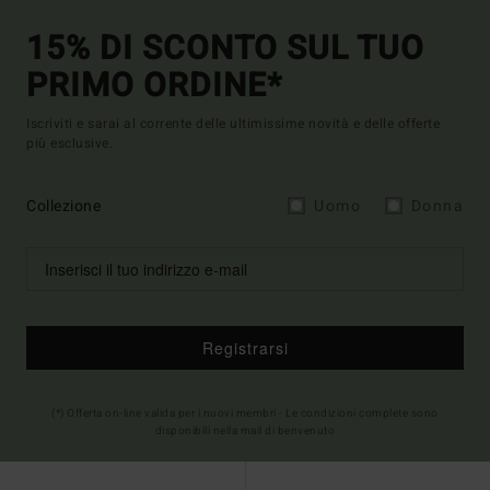
15% DI SCONTO SUL TUO
PRIMO ORDINE*
Iscriviti e sarai al corrente delle ultimissime novità e delle offerte
più esclusive.
Collezione
Uomo
Donna
Registrarsi
(*) Offerta on-line valida per i nuovi membri - Le condizioni complete sono
disponibili nella mail di benvenuto