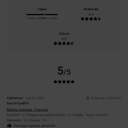
Taglia
Materiale
4.5
Troppo piccolo
Troppo grande
Colore
4.8
5
/5
Catherine
7. luglio 2026
Acquisto verificato
buona qualità
Mostra originale - Français
Comfort
: 5
Rapporto qualità-prezzo
: 5
Taglia
: Taglia perfetta
/5
/5
Materiale
: 5
Colore
: 5
/5
/5
Consiglio questo prodotto