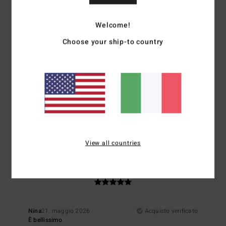
Materiale
: 5
Colore
: 5
/5
/5
Consiglio questo prodotto
Welcome!
3
Choose your ship-to country
/5
ANNIE
22. maggio 2026
Acquisto verificato
Mi aspettavo un cotone più pesante
Mostra originale - Français
Comfort
: 3
Rapporto qualità-prezzo
: 3
Taglia
: Taglia perfetta
/5
/5
Materiale
: 3
Colore
: 5
/5
/5
View all countries
5
/5
Nina
21. maggio 2026
Acquisto verificato
È bellissimo