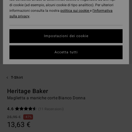
di cookie (ad esempio, alcuni cookie di tipo analitico). Per ulteriori
informazioni consulta la nostra
politica sui cookie
e
l'informativa
sulla privacy
.
Impostazioni dei cookie
Accetta tutti
T-Shirt
Heritage Baker
Maglietta a maniche corte Bianco Donna
4.6
(11 Recensioni)
25,95 €
47%
13,63 €