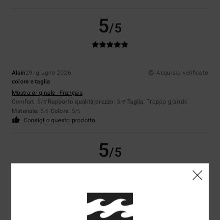
5
/5
Alain
29. giugno 2026
Acquisto verificato
colore e taglia
Mostra originale - Français
Comfort
: 5
Rapporto qualità-prezzo
: 5
Taglia
: Troppo grande
/5
/5
Materiale
: 5
Colore
: 5
/5
/5
Consiglio questo prodotto
5
/5
Stefania
10. giugno 2026
Acquisto verificato
basic
Comfort
: 5
Rapporto qualità-prezzo
: 5
Taglia
: Taglia perfetta
/5
/5