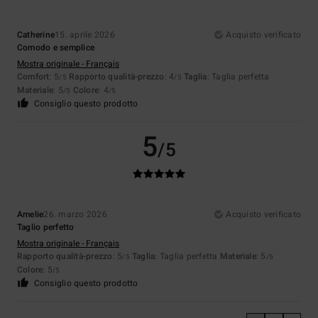
Catherine
15. aprile 2026
Acquisto verificato
Comodo e semplice
Mostra originale - Français
Comfort
: 5
Rapporto qualità-prezzo
: 4
Taglia
: Taglia perfetta
/5
/5
Materiale
: 5
Colore
: 4
/5
/5
Consiglio questo prodotto
5
/5
Amelie
26. marzo 2026
Acquisto verificato
Taglio perfetto
Mostra originale - Français
Rapporto qualità-prezzo
: 5
Taglia
: Taglia perfetta
Materiale
: 5
/5
/5
Colore
: 5
/5
Consiglio questo prodotto