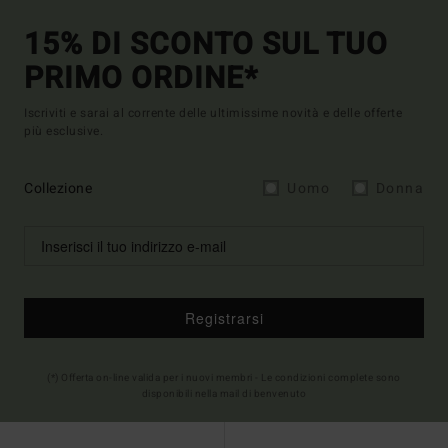
15% DI SCONTO SUL TUO
PRIMO ORDINE*
Iscriviti e sarai al corrente delle ultimissime novità e delle offerte
più esclusive.
Collezione
Uomo
Donna
Registrarsi
(*) Offerta on-line valida per i nuovi membri - Le condizioni complete sono
disponibili nella mail di benvenuto