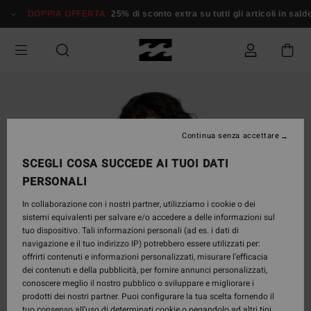
Salta
DOPPIA OFFERTA
25% di sconto extra su tutti gli articoli in sald
alle
informazioni
sul
prodotto
Continua senza accettare
SCEGLI COSA SUCCEDE AI TUOI DATI
PERSONALI
In collaborazione con i nostri partner, utilizziamo i cookie o dei
sistemi equivalenti per salvare e/o accedere a delle informazioni sul
tuo dispositivo. Tali informazioni personali (ad es. i dati di
navigazione e il tuo indirizzo IP) potrebbero essere utilizzati per:
offrirti contenuti e informazioni personalizzati, misurare l’efficacia
dei contenuti e della pubblicità, per fornire annunci personalizzati,
conoscere meglio il nostro pubblico o sviluppare e migliorare i
prodotti dei nostri partner. Puoi configurare la tua scelta fornendo il
tuo consenso all’uso di determinati cookie o negandolo ad altri tipi