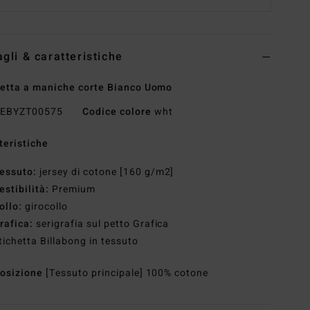
agli & caratteristiche
etta a maniche corte Bianco Uomo
EBYZT00575
Codice colore
wht
teristiche
essuto:
jersey di cotone [160 g/m2]
estibilità:
Premium
ollo:
girocollo
rafica:
serigrafia sul petto Grafica
tichetta Billabong in tessuto
osizione
[Tessuto principale] 100% cotone