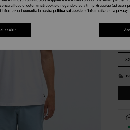
meglio il nostro pubblico o sviluppare e migliorare i prodotti dei nostri partner. P
senso all’uso di determinati cookie o negandolo ad altri tipi di cookie (ad esempi
ori informazioni consulta la nostra
politica sui cookie
e
l'informativa sulla privacy
.
Color
ei cookie
Acc
XS
Co