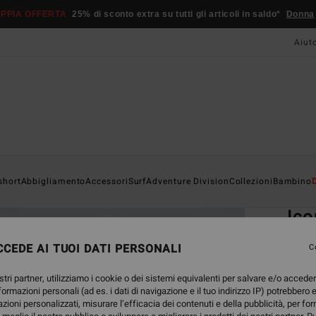
PPIA OFFERTA
25% di sconto extra su tutti gli articoli in saldo*
Donna
Aiut
Home
short
Abbigliamento
Accessori
Surf
Adventure Division
Collezioni
Bambino
EC
Ic
Magli
CEDE AI TUOI DATI PERSONALI
C
4.5
stri partner, utilizziamo i cookie o dei sistemi equivalenti per salvare e/o accede
ECO-B
nformazioni personali (ad es. i dati di navigazione e il tuo indirizzo IP) potrebbero e
25,
azioni personalizzati, misurare l’efficacia dei contenuti e della pubblicità, per fo