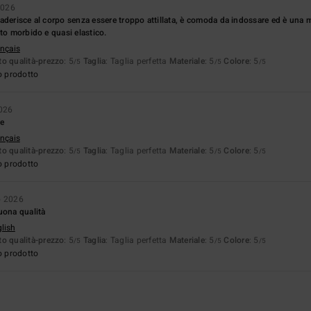
2026
aderisce al corpo senza essere troppo attillata, è comoda da indossare ed è una m
to morbido e quasi elastico.
ançais
o qualità-prezzo
: 5
Taglia
: Taglia perfetta
Materiale
: 5
Colore
: 5
/5
/5
/5
o prodotto
026
e
ançais
o qualità-prezzo
: 5
Taglia
: Taglia perfetta
Materiale
: 5
Colore
: 5
/5
/5
/5
o prodotto
o 2026
uona qualità
glish
o qualità-prezzo
: 5
Taglia
: Taglia perfetta
Materiale
: 5
Colore
: 5
/5
/5
/5
o prodotto