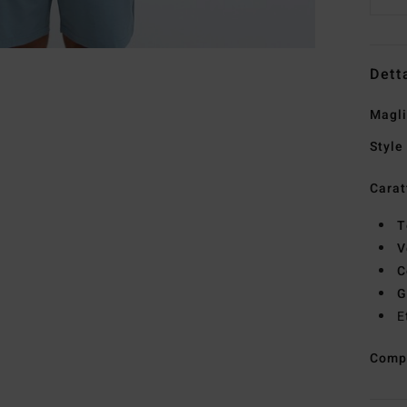
Dett
Magli
Style
Carat
T
V
C
G
E
Comp