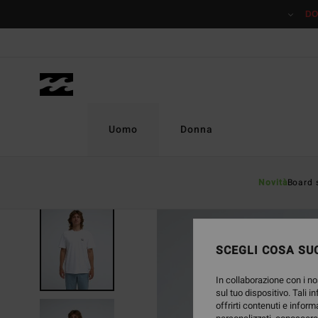
Salta
DO
alle
informazioni
sul
prodotto
Uomo
Donna
Novità
Board 
SCEGLI COSA SUC
In collaborazione con i no
sul tuo dispositivo. Tali i
offrirti contenuti e inform