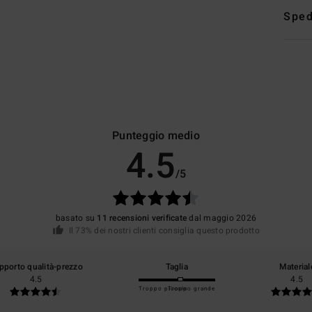
Sped
Punteggio medio
4.5
/5
basato su
11 recensioni verificate
dal maggio 2026
Il 73% dei nostri clienti consiglia questo prodotto
pporto qualità-prezzo
Taglia
Material
4.5
4.5
Troppo piccolo
Troppo grande