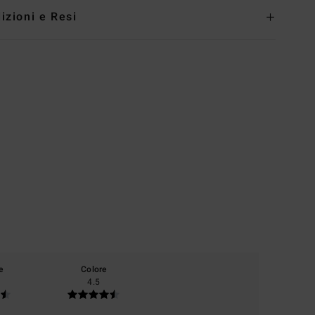
izioni e Resi
e
Colore
4.5