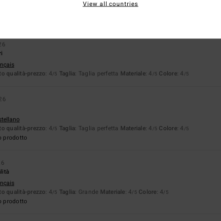
View all countries
ançais
o qualità-prezzo
: 4
Taglia
: Taglia perfetta
Materiale
: 4
Colore
: 4
/5
/5
/5
26
ri
ançais
o qualità-prezzo
: 4
Taglia
: Taglia perfetta
Materiale
: 4
Colore
: 4
/5
/5
/5
26
stellano
o qualità-prezzo
: 4
Taglia
: Taglia perfetta
Materiale
: 4
Colore
: 4
/5
/5
/5
o prodotto
26
lità
ançais
o qualità-prezzo
: 4
Taglia
: Grande
Materiale
: 4
Colore
: 4
/5
/5
/5
o prodotto