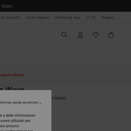
Uomo
o & Contatti
Carta Regalo
Billabong App
IT (€)
Negozi
Uomo
Abbigliamento
T-Shirt
Doppia Offerta
O
on Wave
etta a maniche corte Bianco Uomo
ontinua senza accettare
(11 Recensioni)
re a delle informazioni
ONUS
ssere utilizzati per:
95 €
rnire annunci