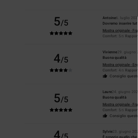
5
Antoine
6. luglio 20
/5
Dovremo inserire tut
Mostra originale - Fr
Comfort
: 5
Rapport
/5
Vivienne
29. giugno
4
/5
Buona qualità
Mostra originale - En
Comfort
: 4
Rapport
/5
Consiglio quest
Laure
24. giugno 20
5
/5
Buona qualità
Mostra originale - Fr
Comfort
: 5
Rapport
/5
Consiglio quest
4
Sylvie
23. giugno 20
/5
È proprio quello che