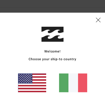
26
ti i prodotti acquistati uno per uno?????
ançais
o qualità-prezzo
: 5
Taglia
: Taglia perfetta
Materiale
: 5
Colore
: 5
/5
/5
/5
 2026
glish
Welcome!
o qualità-prezzo
: 4
Taglia
: Taglia perfetta
Materiale
: 4
Colore
: 4
/5
/5
/5
o prodotto
Choose your ship-to country
26
ançais
o qualità-prezzo
: 5
Taglia
: Grande
Materiale
: 5
Colore
: 5
/5
/5
/5
o prodotto
26
 cercavo