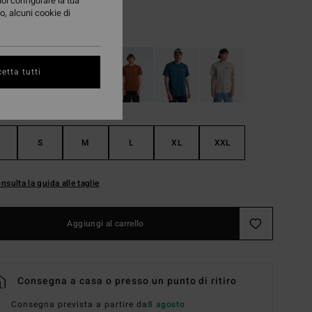
uoi configurare la tua
o, alcuni cookie di
White
i
etta tutti
S
M
L
XL
XXL
nsulta la guida alle taglie
Aggiungi al carrello
Consegna a casa o presso un punto di ritiro
Consegna prevista a partire da
8 agosto