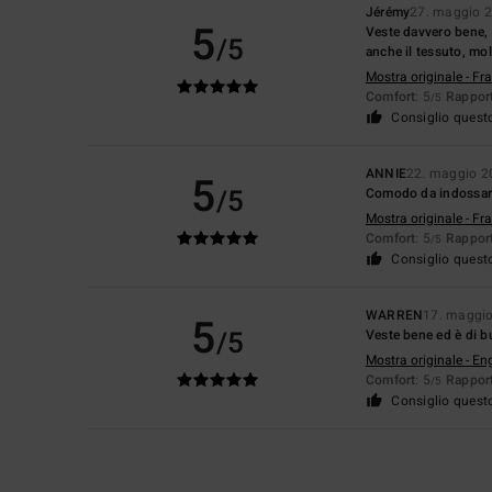
Jérémy
27. maggio 
5
Veste davvero bene, 
/5
anche il tessuto, mol
Mostra originale - Fr
Comfort
: 5
Rapport
/5
Consiglio quest
ANNIE
22. maggio 2
5
/5
Comodo da indossar
Mostra originale - Fr
Comfort
: 5
Rapport
/5
Consiglio quest
WARREN
17. maggi
5
/5
Veste bene ed è di b
Mostra originale - En
Comfort
: 5
Rapport
/5
Consiglio quest