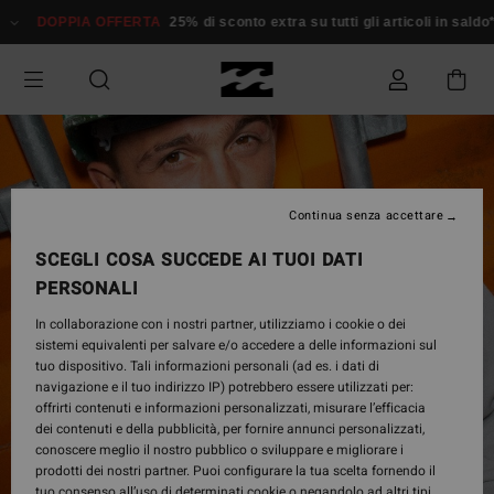
Salta
DOPPIA OFFERTA
25% di sconto extra su tutti gli articoli in saldo*
D
alle
informazioni
sul
prodotto
Continua senza accettare
SCEGLI COSA SUCCEDE AI TUOI DATI
PERSONALI
In collaborazione con i nostri partner, utilizziamo i cookie o dei
sistemi equivalenti per salvare e/o accedere a delle informazioni sul
tuo dispositivo. Tali informazioni personali (ad es. i dati di
navigazione e il tuo indirizzo IP) potrebbero essere utilizzati per:
offrirti contenuti e informazioni personalizzati, misurare l’efficacia
dei contenuti e della pubblicità, per fornire annunci personalizzati,
conoscere meglio il nostro pubblico o sviluppare e migliorare i
prodotti dei nostri partner. Puoi configurare la tua scelta fornendo il
tuo consenso all’uso di determinati cookie o negandolo ad altri tipi