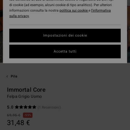
di cookie (ad esempio, alcuni cookie di tipo analitico). Per ulteriori
informazioni consulta la nostra
politica sui cookie
e
l'informativa
sulla privacy
.
Impostazioni dei cookie
Accetta tutti
Pile
Immortal Core
Felpa Grigio Uomo
5.0
(1 Recensioni)
69,95 €
55%
31,48 €