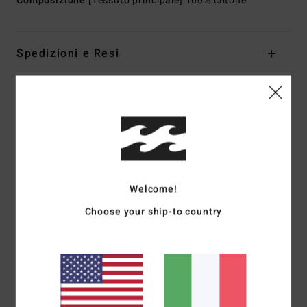
Composizione
[Tessuto principale] 100% cotone
Spedizioni e Resi
Recensioni dei clienti
Punteggio medio
5.0
Welcome!
/5
Choose your ship-to country
basato su
1 recensioni verificate
dal luglio 2026
Il 100% dei nostri clienti consiglia questo prodotto
Comfort
Rapporto qualità-prezzo
5.0
5.0