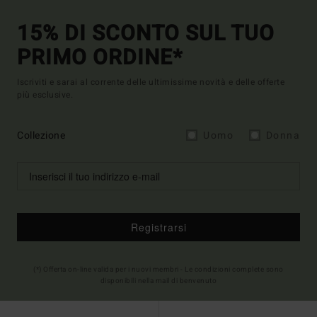
15% DI SCONTO SUL TUO
PRIMO ORDINE*
Iscriviti e sarai al corrente delle ultimissime novità e delle offerte
più esclusive.
Collezione
Uomo
Donna
Registrarsi
(*) Offerta on-line valida per i nuovi membri - Le condizioni complete sono
disponibili nella mail di benvenuto