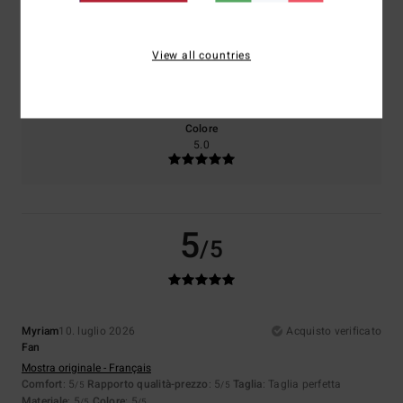
Taglia
Materiale
View all countries
5.0
Troppo piccolo
Troppo grande
Colore
5.0
5
/5
Myriam
10. luglio 2026
Acquisto verificato
Fan
Mostra originale - Français
Comfort
: 5
Rapporto qualità-prezzo
: 5
Taglia
: Taglia perfetta
/5
/5
Materiale
: 5
Colore
: 5
/5
/5