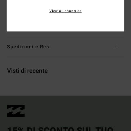
Marcatura:
placca in metallo
View all countries
Composizione
[Tessuto principale] 74% poliestere
riciclato, 21% poliestere, 5% elastan
Spedizioni e Resi
Visti di recente