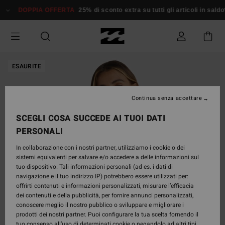
Salta
DOPPIA OFFERTA
25% di sconto extra su tutti gli articoli in saldo*
alle
informazioni
sul
prodotto
ESAURITE
Continua senza accettare
SCEGLI COSA SUCCEDE AI TUOI DATI
PERSONALI
In collaborazione con i nostri partner, utilizziamo i cookie o dei
sistemi equivalenti per salvare e/o accedere a delle informazioni sul
tuo dispositivo. Tali informazioni personali (ad es. i dati di
navigazione e il tuo indirizzo IP) potrebbero essere utilizzati per:
offrirti contenuti e informazioni personalizzati, misurare l’efficacia
dei contenuti e della pubblicità, per fornire annunci personalizzati,
conoscere meglio il nostro pubblico o sviluppare e migliorare i
prodotti dei nostri partner. Puoi configurare la tua scelta fornendo il
tuo consenso all’uso di determinati cookie o negandolo ad altri tipi