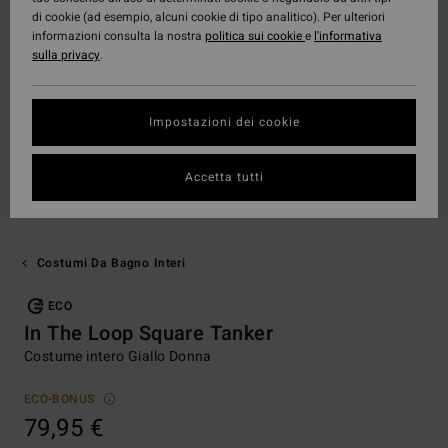
di cookie (ad esempio, alcuni cookie di tipo analitico). Per ulteriori
informazioni consulta la nostra
politica sui cookie
e
l'informativa
sulla privacy
.
Impostazioni dei cookie
Accetta tutti
Costumi Da Bagno Interi
ECO
In The Loop Square Tanker
Costume intero Giallo Donna
ECO-BONUS
79,95 €