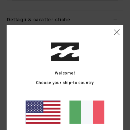
Dettagli & caratteristiche
Costume intero Giallo Donna
Style
UBJX100317
Codice colore
pay
Caratteristiche
Collezione:
In The Loop
Welcome!
Tessuto:
tessuto loop terry a coste testurizzato in misto
Choose your ship-to country
di 74% poliestere riciclato, 21% poliestere e 5% elastan
Forma:
costume intero
Collo:
colletto a barchetta
Copertura:
copertura succinta e taglio hike
Gamba:
gamba alta
Spalline:
Spalline fisse
Chiusura:
chiusura fissa