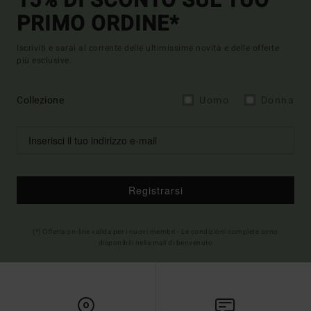
15% DI SCONTO SUL TUO
PRIMO ORDINE*
Iscriviti e sarai al corrente delle ultimissime novità e delle offerte
più esclusive.
Collezione
Uomo
Donna
Registrarsi
(*) Offerta on-line valida per i nuovi membri - Le condizioni complete sono
disponibili nella mail di benvenuto