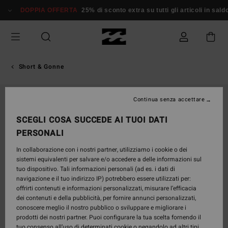
Salta
DOPPIA OFFERTA
25% di sconto extra su tutti gli articoli in sald
alle
informazioni
sul
prodotto
Short & Gonne
Continua senza accettare
SCEGLI COSA SUCCEDE AI TUOI DATI
PERSONALI
In collaborazione con i nostri partner, utilizziamo i cookie o dei
sistemi equivalenti per salvare e/o accedere a delle informazioni sul
tuo dispositivo. Tali informazioni personali (ad es. i dati di
navigazione e il tuo indirizzo IP) potrebbero essere utilizzati per:
offrirti contenuti e informazioni personalizzati, misurare l’efficacia
dei contenuti e della pubblicità, per fornire annunci personalizzati,
conoscere meglio il nostro pubblico o sviluppare e migliorare i
prodotti dei nostri partner. Puoi configurare la tua scelta fornendo il
tuo consenso all’uso di determinati cookie o negandolo ad altri tipi