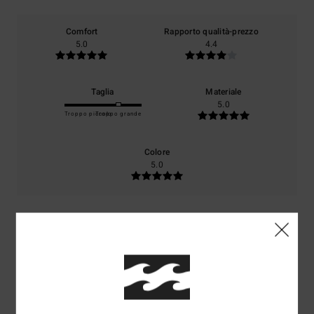
Comfort
Rapporto qualità-prezzo
5.0
4.4
Taglia
Materiale
5.0
Troppo piccolo
Troppo grande
Colore
5.0
5
/5
David
1. luglio 2026
Acquisto verificato