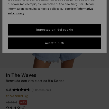
di cookie (ad esempio, alcuni cookie di tipo analitico). Per ulteriori
informazioni consulta la nostra
politica sui cookie
e
l'informativa
sulla privacy
.
Impostazioni dei cookie
Accetta tutti
In The Waves
Bermuda con vita elastica Blu Donna
4.8
(6 Recensioni)
ECO-BONUS
45,95 €
47%
24,13 €