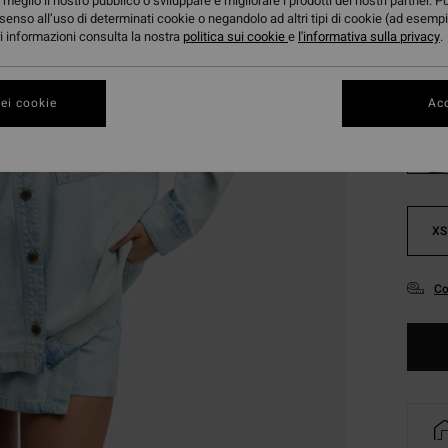
meglio il nostro pubblico o sviluppare e migliorare i prodotti dei nostri partner. P
DOPPI
senso all’uso di determinati cookie o negandolo ad altri tipi di cookie (ad esempi
ori informazioni consulta la nostra
politica sui cookie
e
l'informativa sulla privacy
.
Color
ei cookie
Acc
XS
Co