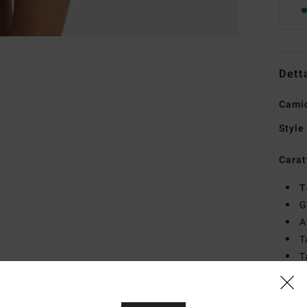
Dett
Camic
Style
Carat
T
G
A
T
T
P
Comp