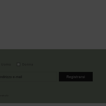
Uomo
Donna
Registrarsi
envenuto