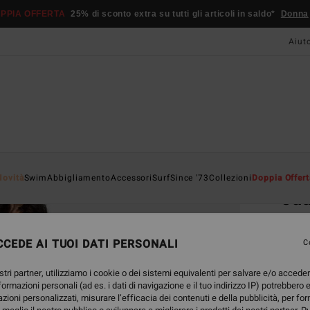
PPIA OFFERTA
25% di sconto extra su tutti gli articoli in saldo*
Donna
Aiut
Home
Novità
Swim
Abbigliamento
Accessori
Surf
Since '73
Collezioni
Doppia Offert
Ja
Camic
CEDE AI TUOI DATI PERSONALI
5.0
C
69,95
stri partner, utilizziamo i cookie o dei sistemi equivalenti per salvare e/o accede
36,
nformazioni personali (ad es. i dati di navigazione e il tuo indirizzo IP) potrebbero e
azioni personalizzati, misurare l’efficacia dei contenuti e della pubblicità, per fo
OFFER