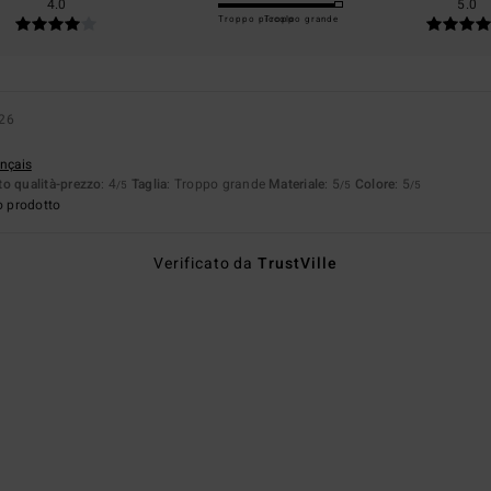
4.0
5.0
Troppo piccolo
Troppo grande
026
ançais
o qualità-prezzo
: 4
Taglia
: Troppo grande
Materiale
: 5
Colore
: 5
/5
/5
/5
o prodotto
Verificato da
TrustVille