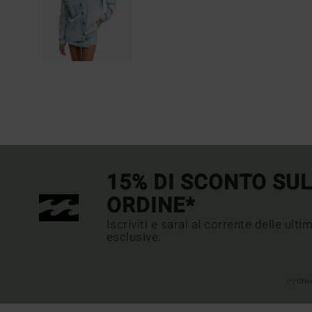
15% DI SCONTO SU
ORDINE*
Iscriviti e sarai al corrente delle ult
esclusive.
(*) Off