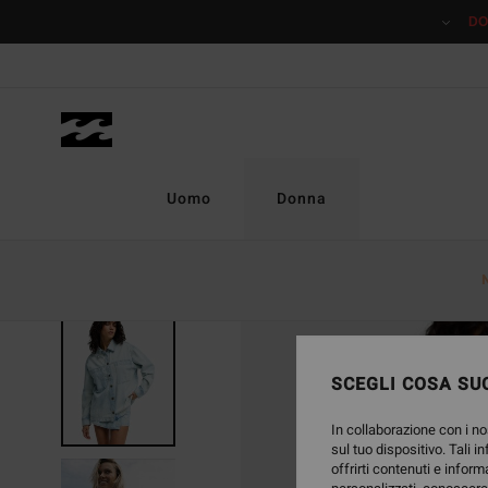
Salta
DO
alle
informazioni
sul
prodotto
Uomo
Donna
SCEGLI COSA SUC
In collaborazione con i no
sul tuo dispositivo. Tali i
offrirti contenuti e inform