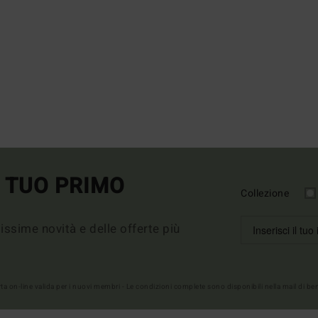
L TUO PRIMO
Collezione
imissime novità e delle offerte più
erta on-line valida per i nuovi membri - Le condizioni complete sono disponibili nella mail di b