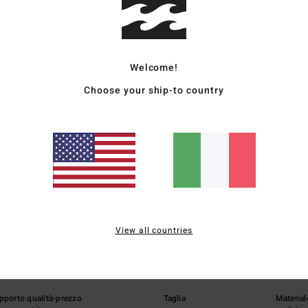
Sped
Welcome!
Choose your ship-to country
Punteggio medio
5.0
/5
View all countries
basato su
1 recensioni verificate
dal maggio 2026
Il 100% dei nostri clienti consiglia questo prodotto
pporto qualità-prezzo
Taglia
Material