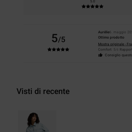
5.0
Aurélie
6. maggio 2
5
/5
Ottimo prodotto
Mostra originale - Fr
Comfort
: 5
Rapport
/5
Consiglio quest
Visti di recente