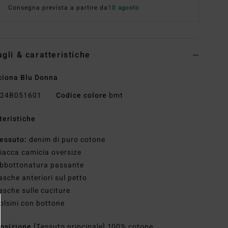
Consegna prevista a partire da
10 agosto
agli & caratteristiche
iona Blu Donna
24B051601
Codice colore
bmt
teristiche
essuto:
denim di puro cotone
iacca camicia oversize
bbottonatura passante
asche anteriori sul petto
asche sulle cuciture
olsini con bottone
osizione
[Tessuto principale] 100% cotone