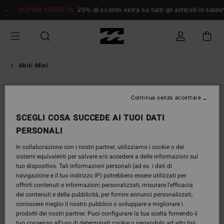
Salta
DOPPIA OFFERTA
25% di sconto extra su tutti gli articoli in saldo*
alle
informazioni
sul
prodotto
Abiti Mini
Continua senza accettare
SCEGLI COSA SUCCEDE AI TUOI DATI
PERSONALI
In collaborazione con i nostri partner, utilizziamo i cookie o dei
sistemi equivalenti per salvare e/o accedere a delle informazioni sul
tuo dispositivo. Tali informazioni personali (ad es. i dati di
navigazione e il tuo indirizzo IP) potrebbero essere utilizzati per:
offrirti contenuti e informazioni personalizzati, misurare l’efficacia
dei contenuti e della pubblicità, per fornire annunci personalizzati,
conoscere meglio il nostro pubblico o sviluppare e migliorare i
prodotti dei nostri partner. Puoi configurare la tua scelta fornendo il
tuo consenso all’uso di determinati cookie o negandolo ad altri tipi