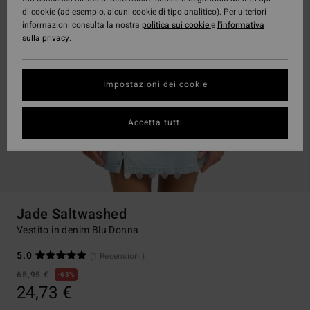
di cookie (ad esempio, alcuni cookie di tipo analitico). Per ulteriori
informazioni consulta la nostra
politica sui cookie
e
l'informativa
sulla privacy
.
Impostazioni dei cookie
Accetta tutti
Jade Saltwashed
Vestito in denim Blu Donna
5.0
(1 Recensioni)
65,95 €
63%
24,73 €