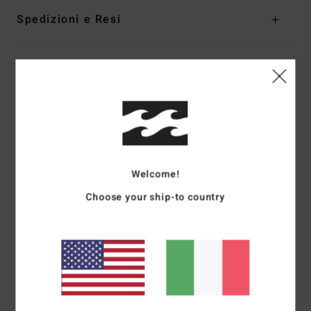
Spedizioni e Resi
Recensioni dei clienti
Punteggio medio
5.0
/5
Welcome!
Choose your ship-to country
basato su
1 recensioni verificate
dal luglio 2026
Il 100% dei nostri clienti consiglia questo prodotto
Comfort
Rapporto qualità-prezzo
5.0
5.0