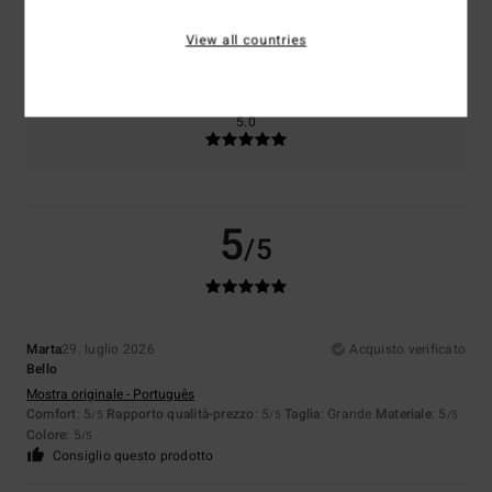
Taglia
Materiale
5.0
View all countries
Troppo piccolo
Troppo grande
Colore
5.0
5
/5
Marta
29. luglio 2026
Acquisto verificato
Bello
Mostra originale - Português
Comfort
: 5
Rapporto qualità-prezzo
: 5
Taglia
: Grande
Materiale
: 5
/5
/5
/5
Colore
: 5
/5
Consiglio questo prodotto