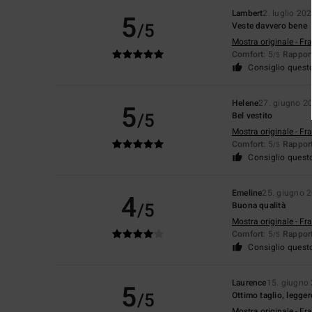
Lambert
2. luglio 20
5
/5
Veste davvero bene
Mostra originale - Fr
Comfort
: 5
Rapport
/5
Consiglio quest
Helene
27. giugno 2
5
/5
Bel vestito
Mostra originale - Fr
Comfort
: 5
Rapport
/5
Consiglio quest
Emeline
25. giugno 
4
/5
Buona qualità
Mostra originale - Fr
Comfort
: 5
Rapport
/5
Consiglio quest
Laurence
15. giugno
5
/5
Ottimo taglio, leggero
Mostra originale - Fr