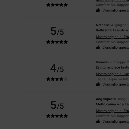
Comfort
: 5
Rapport
/5
Consiglio quest
Nathalie
14. giugno 
5
/5
Bellissimo tessuto 
Mostra originale - Fr
Comfort
: 5
Rapport
/5
Consiglio quest
Daniela
29. maggio 
4
/5
L'abito mi piace tant
Mostra originale - Ca
Taglia
: Taglia perfet
Consiglio quest
Angélique
28. maggi
5
/5
Molto carina e dal ta
Mostra originale - Fr
Comfort
: 5
Rapport
/5
Consiglio quest