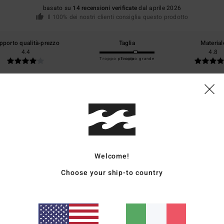
basato su
14 recensioni verificate
dal aprile 2026
Il 100% dei nostri clienti consiglia questo prodotto
pporto qualità-prezzo
Taglia
Material
4.4
4.8
Troppo piccolo
Troppo grande
6
stellano
o qualità-prezzo
: 5
Taglia
: Troppo grande
Materiale
: 5
Colore
: 5
/5
/5
/5
o prodotto
Welcome!
26
Choose your ship-to country
 la lunghezza midi non richiede modifiche per le donne di bassa statura
ançais
o qualità-prezzo
: 4
Taglia
: Taglia perfetta
Materiale
: 5
Colore
: 4
/5
/5
/5
o prodotto