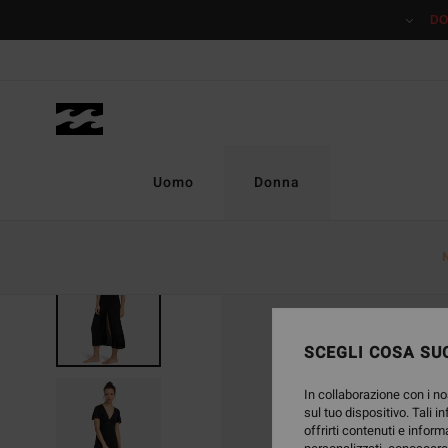
Salta
DO
alle
informazioni
sul
prodotto
Uomo
Donna
SCEGLI COSA SUC
In collaborazione con i no
sul tuo dispositivo. Tali i
offrirti contenuti e inform