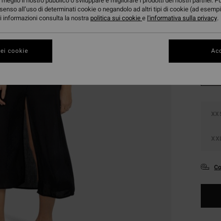
meglio il nostro pubblico o sviluppare e migliorare i prodotti dei nostri partner. P
DOPPI
senso all’uso di determinati cookie o negandolo ad altri tipi di cookie (ad esempi
ori informazioni consulta la nostra
politica sui cookie
e
l'informativa sulla privacy
.
Color
ei cookie
Acc
XX
XX
Co