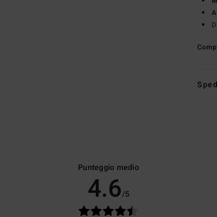
M
A
D
Comp
Sped
Punteggio medio
4.6
/5