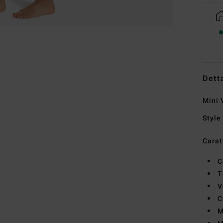
Dett
Mini 
Style
Carat
C
T
V
C
M