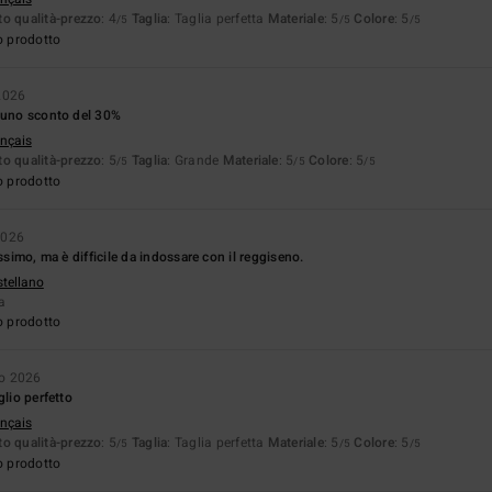
o qualità-prezzo
: 4
Taglia
: Taglia perfetta
Materiale
: 5
Colore
: 5
/5
/5
/5
o prodotto
2026
e uno sconto del 30%
ançais
o qualità-prezzo
: 5
Taglia
: Grande
Materiale
: 5
Colore
: 5
/5
/5
/5
o prodotto
2026
issimo, ma è difficile da indossare con il reggiseno.
stellano
ta
o prodotto
o 2026
glio perfetto
ançais
o qualità-prezzo
: 5
Taglia
: Taglia perfetta
Materiale
: 5
Colore
: 5
/5
/5
/5
o prodotto