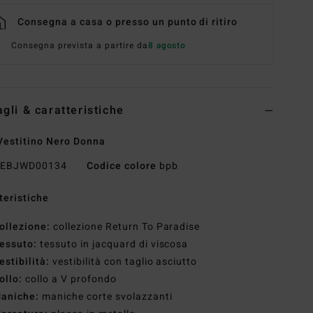
Consegna a casa o presso un punto di ritiro
Consegna prevista a partire da
8 agosto
agli & caratteristiche
Vestitino Nero Donna
EBJWD00134
Codice colore
bpb
teristiche
ollezione:
collezione Return To Paradise
essuto:
tessuto in jacquard di viscosa
estibilità:
vestibilità con taglio asciutto
ollo:
collo a V profondo
aniche:
maniche corte svolazzanti