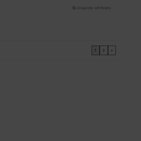
Acquisto verificato
1
2
>