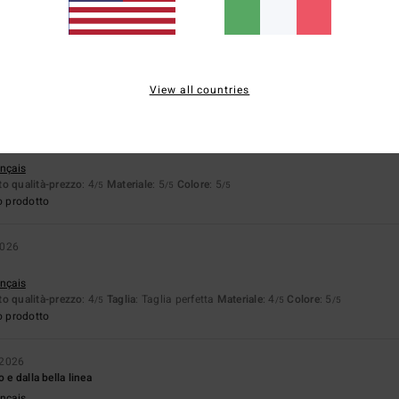
26
ançais
o qualità-prezzo
: 5
Taglia
: Troppo grande
Materiale
: 5
Colore
: 5
/5
/5
/5
o prodotto
View all countries
026
ançais
o qualità-prezzo
: 4
Materiale
: 5
Colore
: 5
/5
/5
/5
o prodotto
2026
ançais
o qualità-prezzo
: 4
Taglia
: Taglia perfetta
Materiale
: 4
Colore
: 5
/5
/5
/5
o prodotto
 2026
 e dalla bella linea
ançais