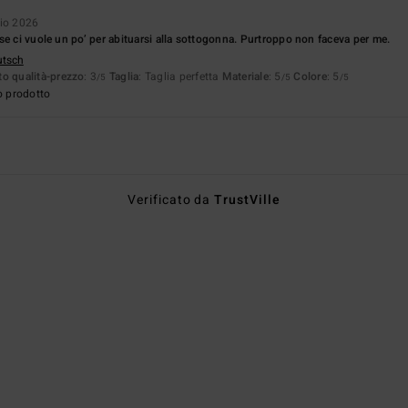
io 2026
se ci vuole un po’ per abituarsi alla sottogonna. Purtroppo non faceva per me.
utsch
o qualità-prezzo
: 3
Taglia
: Taglia perfetta
Materiale
: 5
Colore
: 5
/5
/5
/5
o prodotto
Verificato da
TrustVille