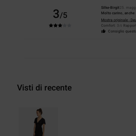
Silke-Birgit
25. magg
3
/5
Molto carino, anche 
Mostra originale - De
Comfort
: 3
Rapport
/5
Consiglio quest
Visti di recente