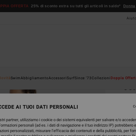
PPIA OFFERTA
25% di sconto extra su tutti gli articoli in saldo*
Donna
Aiut
Home
Novità
Swim
Abbigliamento
Accessori
Surf
Since '73
Collezioni
Doppia Offert
Jet
Mini 
CEDE AI TUOI DATI PERSONALI
4.6
C
79,95
stri partner, utilizziamo i cookie o dei sistemi equivalenti per salvare e/o accede
47,
nformazioni personali (ad es. i dati di navigazione e il tuo indirizzo IP) potrebbero e
azioni personalizzati, misurare l’efficacia dei contenuti e della pubblicità, per fo
OFFER