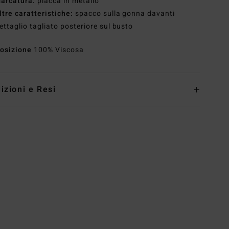
arcatura:
placca in metallo
ltre caratteristiche:
spacco sulla gonna davanti
ettaglio tagliato posteriore sul busto
osizione
100% Viscosa
izioni e Resi