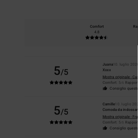
Comfort
Ra
4.8
Juana
10. luglio 202
5
/5
Xxxx
Mostra originale - Ca
Comfort
: 5
Rapport
/5
Consiglio quest
Camille
10. luglio 20
5
/5
Comoda da indossare,
Mostra originale - Fr
Comfort
: 5
Rapport
/5
Consiglio quest