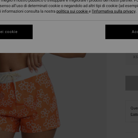
meglio il nostro pubblico o sviluppare e migliorare i prodotti dei nostri partner. P
senso all’uso di determinati cookie o negandolo ad altri tipi di cookie (ad esempi
Color
ori informazioni consulta la nostra
politica sui cookie
e
l'informativa sulla privacy
.
ei cookie
Acc
XS
Ques
Comp