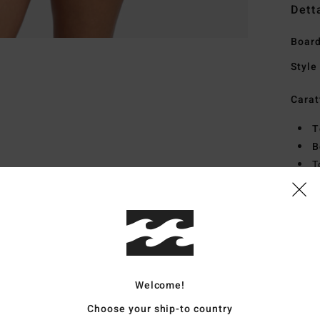
Dett
Board
Style
Carat
T
B
T
J
dest
Comp
10% e
Welcome!
Sped
Choose your ship-to country