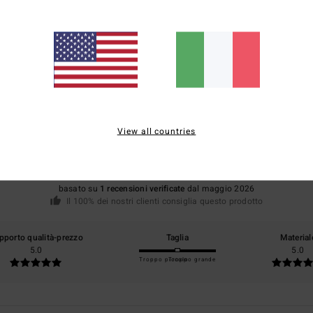
Punteggio medio
5.0
View all countries
/5
basato su
1 recensioni verificate
dal maggio 2026
Il 100% dei nostri clienti consiglia questo prodotto
pporto qualità-prezzo
Taglia
Material
5.0
5.0
Troppo piccolo
Troppo grande