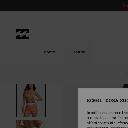
Salta
DO
alle
informazioni
sul
prodotto
Uomo
Donna
ESAURITE
SCEGLI COSA SUC
In collaborazione con i no
sul tuo dispositivo. Tali i
offrirti contenuti e inform