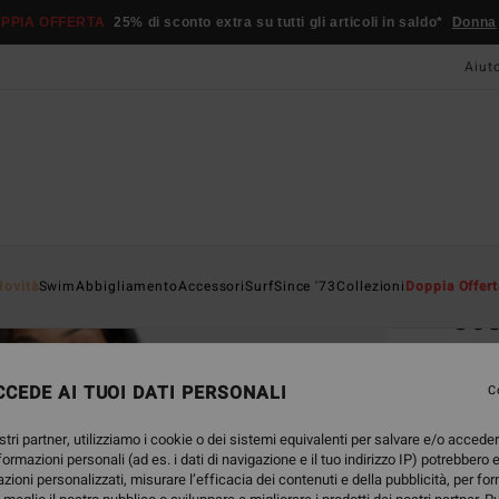
PPIA OFFERTA
25% di sconto extra su tutti gli articoli in saldo*
Donna
Aiut
Home
Novità
Swim
Abbigliamento
Accessori
Surf
Since '73
Collezioni
Doppia Offert
Jos
Board
CEDE AI TUOI DATI PERSONALI
5.0
C
55,
stri partner, utilizziamo i cookie o dei sistemi equivalenti per salvare e/o accede
nformazioni personali (ad es. i dati di navigazione e il tuo indirizzo IP) potrebbero e
DOPPI
azioni personalizzati, misurare l’efficacia dei contenuti e della pubblicità, per fo