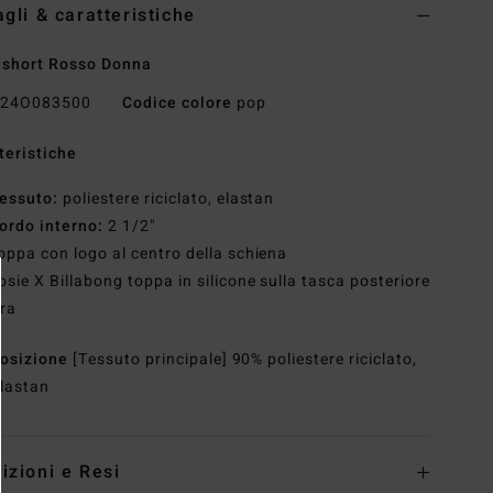
agli & caratteristiche
short Rosso Donna
24O083500
Codice colore
pop
teristiche
essuto:
poliestere riciclato, elastan
ordo interno:
2 1/2"
oppa con logo al centro della schiena
osie X Billabong toppa in silicone sulla tasca posteriore
ra
osizione
[Tessuto principale] 90% poliestere riciclato,
lastan
izioni e Resi