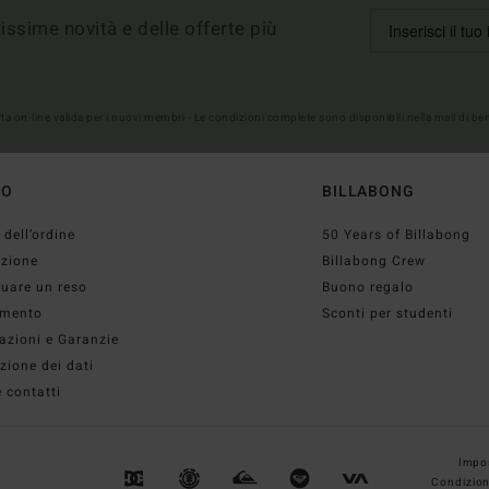
imissime novità e delle offerte più
erta on-line valida per i nuovi membri - Le condizioni complete sono disponibili nella mail di b
TO
BILLABONG
 dell’ordine
50 Years of Billabong
izione
Billabong Crew
tuare un reso
Buono regalo
mento
Sconti per studenti
azioni e Garanzie
zione dei dati
 contatti
Impos
Condizion