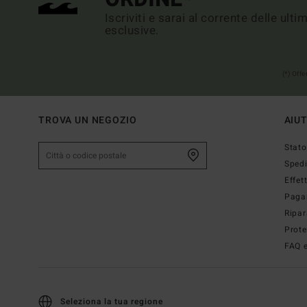
Iscriviti e sarai al corrente delle ult
esclusive.
(*) Off
TROVA UN NEGOZIO
AIU
Stato
Sped
Effet
Paga
Ripar
Prote
FAQ e
Seleziona la tua regione