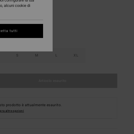
uoi configurare la tua
o, alcuni cookie di
Orange Pop
i
etta tutti
S
M
L
XL
Articolo esaurito
to prodotto è attualmente esaurito.
ra altre opzioni