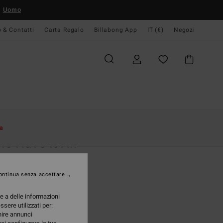
Uomo
o & Contatti
Carta Regalo
Billabong App
IT (€)
Negozi
Donna
Swim
Boardshort
a
ie Have It All
short Rosso Donna
ontinua senza accettare
(1 Recensioni)
95 €
re a delle informazioni
ssere utilizzati per:
A OFFERTA 25%
rnire annunci