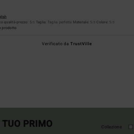
glish
o qualità-prezzo
: 5
Taglia
: Taglia perfetta
Materiale
: 5
Colore
: 5
/5
/5
/5
o prodotto
Verificato da
TrustVille
L TUO PRIMO
Collezione