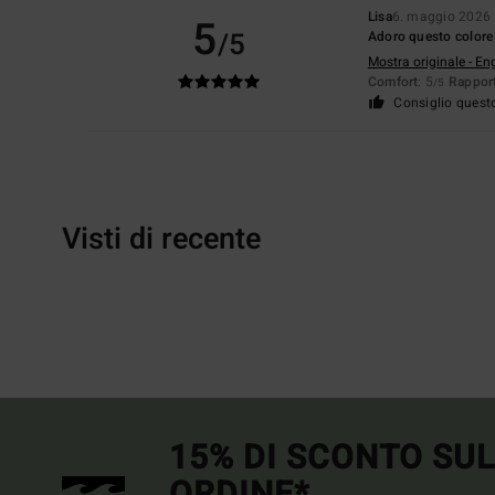
Lisa
6. maggio 2026
5
/5
Adoro questo colore
Mostra originale - En
Comfort
: 5
Rapport
/5
Consiglio quest
Visti di recente
15% DI SCONTO SU
ORDINE*