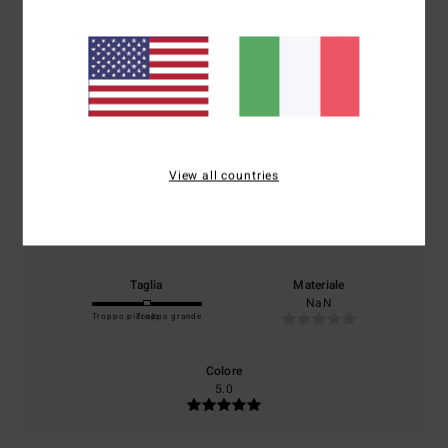
Punteggio medio
5.0
/5
basato su
1 recensioni verificate
dal giugno 2026
Il 100% dei nostri clienti consiglia questo prodotto
View all countries
Comfort
Rapporto qualità-prezzo
5.0
5.0
Taglia
Materiale
NaN
Troppo piccolo
Troppo grande
Colore
5.0