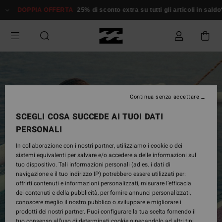
Salta
DOPPIA OFFERTA
25% di sconto extra su tutti gli articoli in saldo*
alle
informazioni
sul
prodotto
Continua senza accettare
SCEGLI COSA SUCCEDE AI TUOI DATI
PERSONALI
In collaborazione con i nostri partner, utilizziamo i cookie o dei
sistemi equivalenti per salvare e/o accedere a delle informazioni sul
tuo dispositivo. Tali informazioni personali (ad es. i dati di
navigazione e il tuo indirizzo IP) potrebbero essere utilizzati per:
offrirti contenuti e informazioni personalizzati, misurare l’efficacia
dei contenuti e della pubblicità, per fornire annunci personalizzati,
conoscere meglio il nostro pubblico o sviluppare e migliorare i
prodotti dei nostri partner. Puoi configurare la tua scelta fornendo il
tuo consenso all’uso di determinati cookie o negandolo ad altri tipi