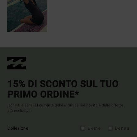
15% DI SCONTO SUL TUO
PRIMO ORDINE*
Iscriviti e sarai al corrente delle ultimissime novità e delle offerte
più esclusive.
Collezione
Uomo
Donna