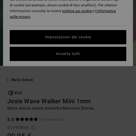
di cookie (ad esempio, alcuni cookie di tipo analitico). Per ulteriori
informazioni consulta la nostra
politica sui cookie
e
l'informativa
sulla privacy
.
Impostazioni dei cookie
Accetta tutti
Mute Estive
ECO
Josie Wave Walker Mini 1mm
Muta estiva senza maniche Marrone Donna
5.0
(1 Recensioni)
ECO-BONUS