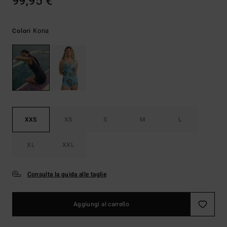
99,95 €
Kona
Colori
XXS
XS
S
M
L
XL
XXL
Consulta la guida alle taglie
Aggiungi al carrello