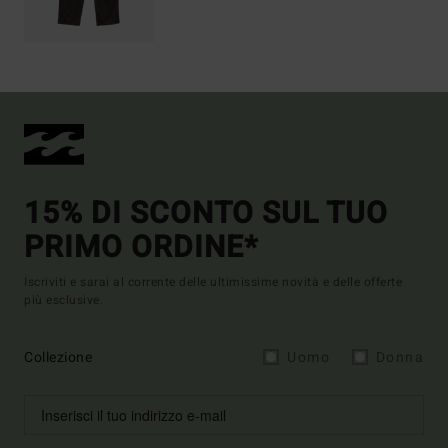
15% DI SCONTO SUL TUO
PRIMO ORDINE*
Iscriviti e sarai al corrente delle ultimissime novità e delle offerte
più esclusive.
Collezione
Uomo
Donna