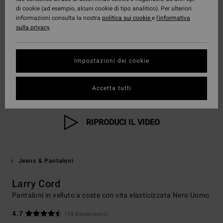
di cookie (ad esempio, alcuni cookie di tipo analitico). Per ulteriori
informazioni consulta la nostra
politica sui cookie
e
l'informativa
sulla privacy
.
Impostazioni dei cookie
Accetta tutti
RIPRODUCI IL VIDEO
Jeans & Pantaloni
Larry Cord
Pantaloni in velluto a coste con vita elasticizzata Nero Uomo
4.7
(18 Recensioni)