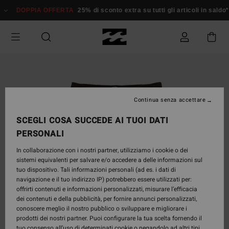
Salta
DOPPIA OFFERTA
25% di sconto extra su tutti gli articoli in sald
alle
informazioni
sul
prodotto
Continua senza accettare
SCEGLI COSA SUCCEDE AI TUOI DATI
PERSONALI
In collaborazione con i nostri partner, utilizziamo i cookie o dei
sistemi equivalenti per salvare e/o accedere a delle informazioni sul
tuo dispositivo. Tali informazioni personali (ad es. i dati di
navigazione e il tuo indirizzo IP) potrebbero essere utilizzati per:
offrirti contenuti e informazioni personalizzati, misurare l’efficacia
dei contenuti e della pubblicità, per fornire annunci personalizzati,
conoscere meglio il nostro pubblico o sviluppare e migliorare i
prodotti dei nostri partner. Puoi configurare la tua scelta fornendo il
tuo consenso all’uso di determinati cookie o negandolo ad altri tipi