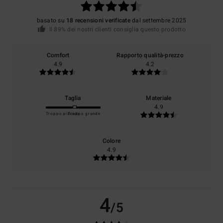
basato su
18 recensioni verificate
dal settembre 2025
Il 89% dei nostri clienti consiglia questo prodotto
Comfort
Rapporto qualità-prezzo
4.9
4.2
Taglia
Materiale
4.9
Troppo piccolo
Troppo grande
Colore
4.9
4
/5