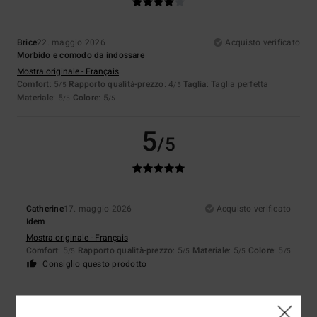
Brice
22. maggio 2026
Acquisto verificato
Morbido e comodo da indossare
Mostra originale - Français
Comfort
: 5
Rapporto qualità-prezzo
: 4
Taglia
: Taglia perfetta
/5
/5
Materiale
: 5
Colore
: 5
/5
/5
5
/5
Catherine
17. maggio 2026
Acquisto verificato
Idem
Mostra originale - Français
Comfort
: 5
Rapporto qualità-prezzo
: 5
Materiale
: 5
Colore
: 5
/5
/5
/5
/5
Consiglio questo prodotto
5
/5