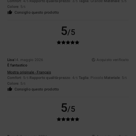
Comfort
: 4
Rapporto qualità-prezzo
: 3
Taglia
: Grande
Materiale
: 5
/5
/5
/5
Colore
: 5
/5
Consiglio questo prodotto
5
/5
Lisa
14. maggio 2026
Acquisto verificato
È fantastico
Mostra originale - Français
Comfort
: 5
Rapporto qualità-prezzo
: 4
Taglia
: Piccolo
Materiale
: 5
/5
/5
/5
Colore
: 5
/5
Consiglio questo prodotto
5
/5