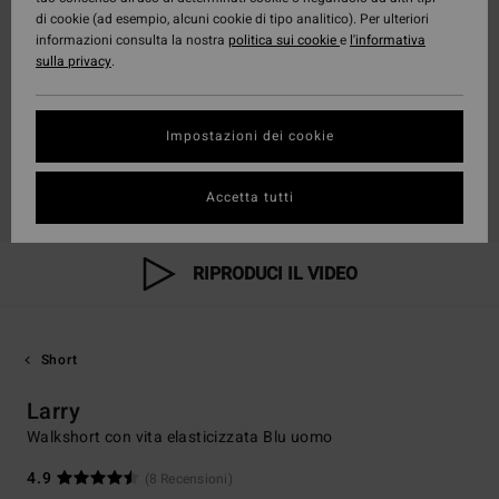
di cookie (ad esempio, alcuni cookie di tipo analitico). Per ulteriori
informazioni consulta la nostra
politica sui cookie
e
l'informativa
sulla privacy
.
Impostazioni dei cookie
Accetta tutti
RIPRODUCI IL VIDEO
Short
Larry
Walkshort con vita elasticizzata Blu uomo
4.9
(8 Recensioni)