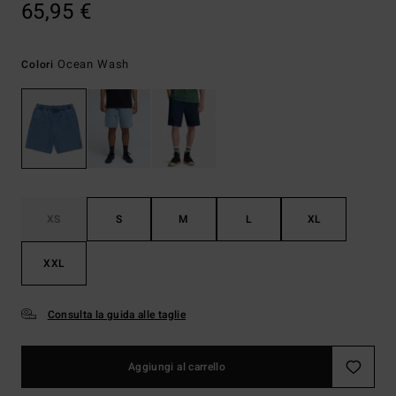
65,95 €
Ocean Wash
Colori
XS
S
M
L
XL
XXL
Consulta la guida alle taglie
Aggiungi al carrello