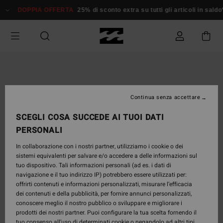
Salta
DOPPIA OFFERTA
25% di sconto extra su tutti gli articoli in sald
alle
informazioni
sul
prodotto
Continua senza accettare
SCEGLI COSA SUCCEDE AI TUOI DATI
PERSONALI
In collaborazione con i nostri partner, utilizziamo i cookie o dei
sistemi equivalenti per salvare e/o accedere a delle informazioni sul
tuo dispositivo. Tali informazioni personali (ad es. i dati di
navigazione e il tuo indirizzo IP) potrebbero essere utilizzati per:
offrirti contenuti e informazioni personalizzati, misurare l’efficacia
dei contenuti e della pubblicità, per fornire annunci personalizzati,
conoscere meglio il nostro pubblico o sviluppare e migliorare i
prodotti dei nostri partner. Puoi configurare la tua scelta fornendo il
tuo consenso all’uso di determinati cookie o negandolo ad altri tipi