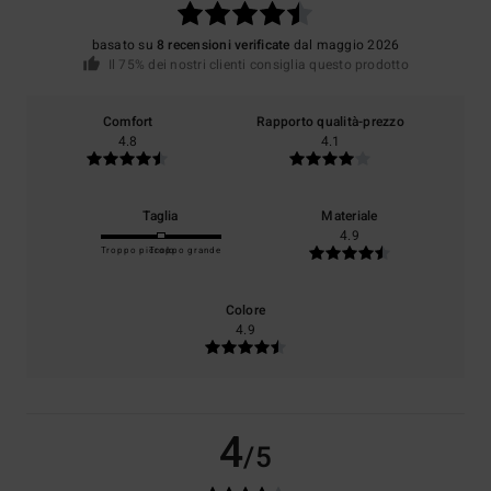
basato su
8 recensioni verificate
dal maggio 2026
Il 75% dei nostri clienti consiglia questo prodotto
Comfort
Rapporto qualità-prezzo
4.8
4.1
Taglia
Materiale
4.9
Troppo piccolo
Troppo grande
Colore
4.9
4
/5