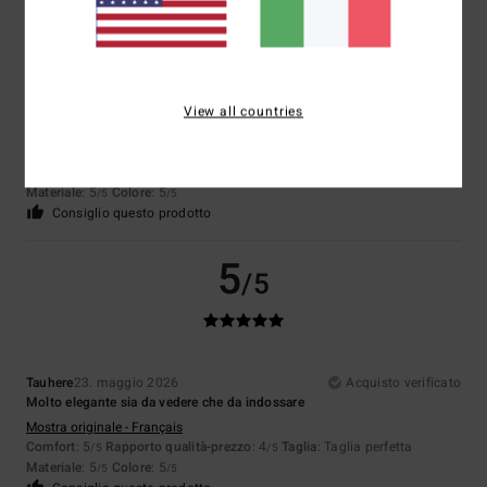
Oleg
26. maggio 2026
Acquisto verificato
Scrivo questa recensione soggettiva affinché altri acquirenti possano
View all countries
farsi un'idea più completa del prodotto.
Mostra originale - Deutsch
Comfort
: 5
Rapporto qualità-prezzo
: 4
Taglia
: Taglia perfetta
/5
/5
Materiale
: 5
Colore
: 5
/5
/5
Consiglio questo prodotto
5
/5
Tauhere
23. maggio 2026
Acquisto verificato
Molto elegante sia da vedere che da indossare
Mostra originale - Français
Comfort
: 5
Rapporto qualità-prezzo
: 4
Taglia
: Taglia perfetta
/5
/5
Materiale
: 5
Colore
: 5
/5
/5