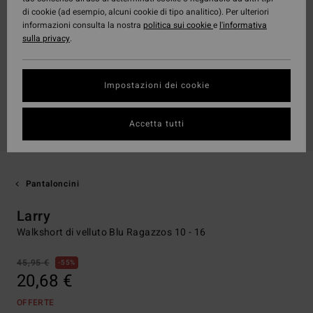
di cookie (ad esempio, alcuni cookie di tipo analitico). Per ulteriori
informazioni consulta la nostra
politica sui cookie
e
l'informativa
sulla privacy
.
Impostazioni dei cookie
Accetta tutti
Pantaloncini
Larry
Walkshort di velluto Blu Ragazzos 10 - 16
45,95 €
55%
20,68 €
OFFERTE