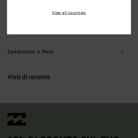
Tasche posteriori con etichetta ad arco in tessuto
View all countries
Composizione
[Tessuto principale] 70% cotone, 30%
poliestere
Spedizioni e Resi
Visti di recente