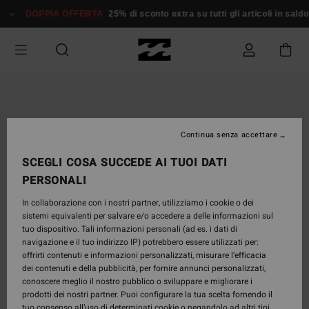
Salta
DOPPIA OFFERTA
25% di sconto extra su tutti gli articoli in saldo*
alle
informazioni
sul
prodotto
Continua senza accettare
SCEGLI COSA SUCCEDE AI TUOI DATI
PERSONALI
In collaborazione con i nostri partner, utilizziamo i cookie o dei
sistemi equivalenti per salvare e/o accedere a delle informazioni sul
tuo dispositivo. Tali informazioni personali (ad es. i dati di
navigazione e il tuo indirizzo IP) potrebbero essere utilizzati per:
offrirti contenuti e informazioni personalizzati, misurare l’efficacia
dei contenuti e della pubblicità, per fornire annunci personalizzati,
conoscere meglio il nostro pubblico o sviluppare e migliorare i
prodotti dei nostri partner. Puoi configurare la tua scelta fornendo il
tuo consenso all’uso di determinati cookie o negandolo ad altri tipi