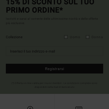
15% DI SCONTO SUL TUO
PRIMO ORDINE*
Iscriviti e sarai al corrente delle ultimissime novità e delle offerte
più esclusive.
Collezione
Uomo
Donna
Registrarsi
(*) Offerta on-line valida per i nuovi membri - Le condizioni complete sono
disponibili nella mail di benvenuto