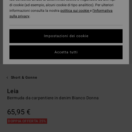
di cookie (ad esempio, alcuni cookie di tipo analitico). Per ulteriori
informazioni consulta la nostra
politica sui cookie
e
l'informativa
sulla privacy
.
Impostazioni dei cookie
Accetta tutti
Short & Gonne
Leia
Bermuda da carpentiere in denim Bianco Donna
65,95 €
DOPPIA OFFERTA 25%