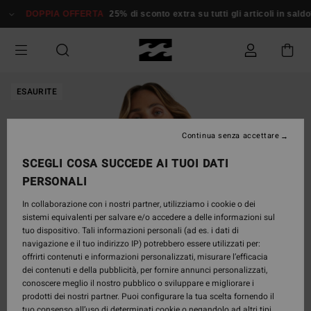
Salta
DOPPIA OFFERTA
25% di sconto extra su tutti gli articoli in saldo*
alle
informazioni
sul
prodotto
ESAURITE
Continua senza accettare
SCEGLI COSA SUCCEDE AI TUOI DATI
PERSONALI
In collaborazione con i nostri partner, utilizziamo i cookie o dei
sistemi equivalenti per salvare e/o accedere a delle informazioni sul
tuo dispositivo. Tali informazioni personali (ad es. i dati di
navigazione e il tuo indirizzo IP) potrebbero essere utilizzati per:
offrirti contenuti e informazioni personalizzati, misurare l’efficacia
dei contenuti e della pubblicità, per fornire annunci personalizzati,
conoscere meglio il nostro pubblico o sviluppare e migliorare i
prodotti dei nostri partner. Puoi configurare la tua scelta fornendo il
tuo consenso all’uso di determinati cookie o negandolo ad altri tipi