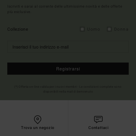
Iscriviti e sarai al corrente delle ultimissime novità e delle offerte
più esclusive.
Collezione
Uomo
Donna
Registrarsi
(*) Offerta on-line valida per i nuovi membri - Le condizioni complete sono
disponibili nella mail di benvenuto
Trova un negozio
Contattaci