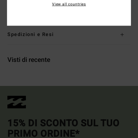
View all countries
Composizione
100% cotone
Spedizioni e Resi
Visti di recente
15% DI SCONTO SUL TUO
PRIMO ORDINE*