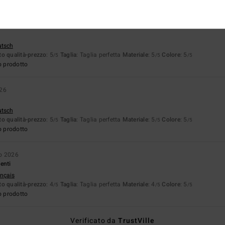
utsch
o qualità-prezzo
: 5
Taglia
: Taglia perfetta
Materiale
: 5
Colore
: 5
/5
/5
/5
o prodotto
026
utsch
o qualità-prezzo
: 5
Taglia
: Taglia perfetta
Materiale
: 5
Colore
: 5
/5
/5
/5
o prodotto
io 2026
enti
ançais
o qualità-prezzo
: 4
Taglia
: Taglia perfetta
Materiale
: 4
Colore
: 5
/5
/5
/5
o prodotto
Verificato da
TrustVille