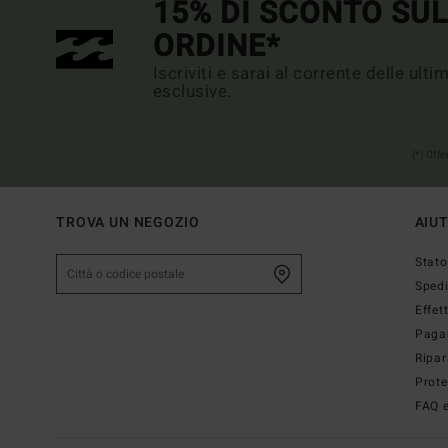
15% DI SCONTO SU
ORDINE*
Iscriviti e sarai al corrente delle ult
esclusive.
(*) Off
TROVA UN NEGOZIO
AIU
Stato
Sped
Effet
Paga
Ripar
Prote
FAQ e