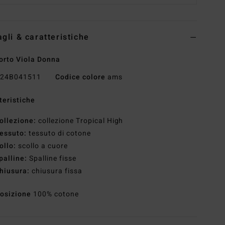
agli & caratteristiche
orto Viola Donna
24B041511
Codice colore
ams
teristiche
ollezione:
collezione Tropical High
essuto:
tessuto di cotone
ollo:
scollo a cuore
palline:
Spalline fisse
hiusura:
chiusura fissa
osizione
100% cotone