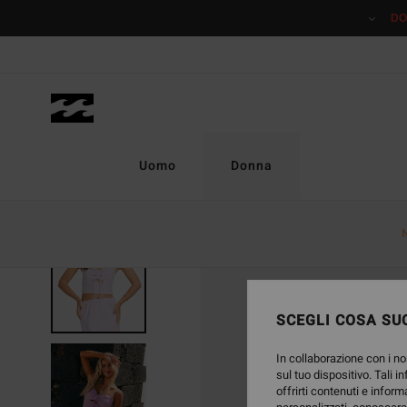
Salta
DO
alle
informazioni
sul
prodotto
Uomo
Donna
SCEGLI COSA SUC
In collaborazione con i no
sul tuo dispositivo. Tali i
offrirti contenuti e inform