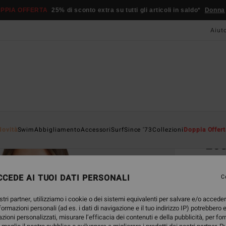
PPIA OFFERTA
25% di sconto extra su tutti gli articoli in saldo*
Donna
Aiut
Home
Novità
Swim
Abbigliamento
Accessori
Surf
Since '73
Collezioni
Doppia Offert
Los
Top c
CEDE AI TUOI DATI PERSONALI
5.0
C
55,95
stri partner, utilizziamo i cookie o dei sistemi equivalenti per salvare e/o accede
20,
nformazioni personali (ad es. i dati di navigazione e il tuo indirizzo IP) potrebbero e
azioni personalizzati, misurare l’efficacia dei contenuti e della pubblicità, per fo
OFFER