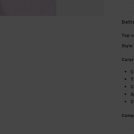
Dett
Top c
Style
Carat
C
T
C
S
C
Comp