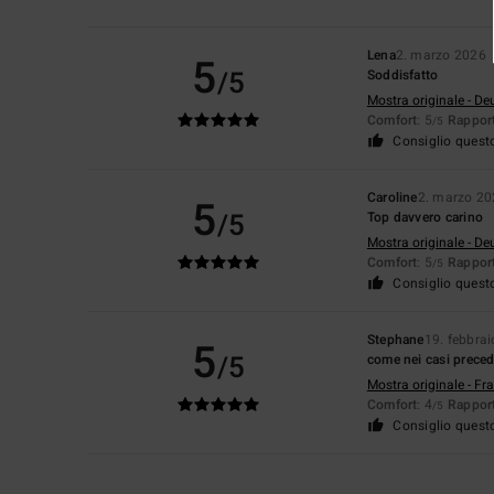
Lena
2. marzo 2026
5
/5
Soddisfatto
Mostra originale - De
Comfort
: 5
Rapport
/5
Consiglio quest
Caroline
2. marzo 2
5
/5
Top davvero carino
Mostra originale - De
Comfort
: 5
Rapport
/5
Consiglio quest
Stephane
19. febbra
5
/5
come nei casi preced
Mostra originale - Fr
Comfort
: 4
Rapport
/5
Consiglio quest