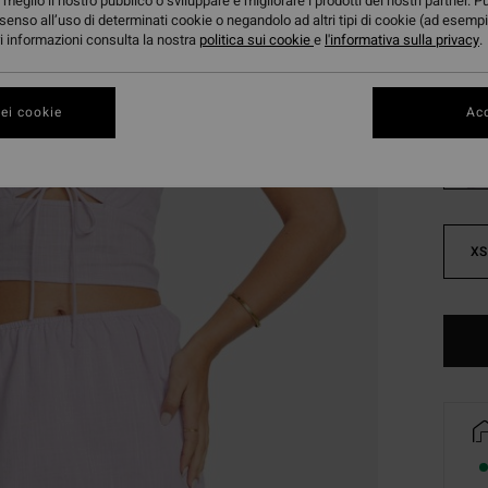
meglio il nostro pubblico o sviluppare e migliorare i prodotti dei nostri partner. P
DOPPI
senso all’uso di determinati cookie o negandolo ad altri tipi di cookie (ad esempi
ori informazioni consulta la nostra
politica sui cookie
e
l'informativa sulla privacy
.
Color
ei cookie
Acc
XS