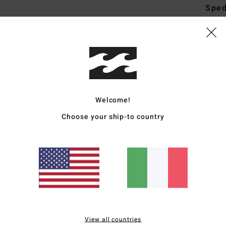
Sped
Punteggio medio
Welcome!
5.0
Choose your ship-to country
/5
basato su
3 recensioni verificate
dal febbraio 2026
Il 100% dei nostri clienti consiglia questo prodotto
pporto qualità-prezzo
Taglia
Material
4.7
4.7
Troppo piccolo
Troppo grande
View all countries