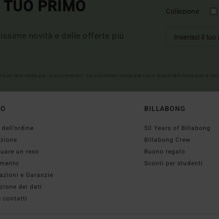
L TUO PRIMO
Collezione
imissime novità e delle offerte più
erta on-line valida per i nuovi membri - Le condizioni complete sono disponibili nella mail di b
TO
BILLABONG
 dell’ordine
50 Years of Billabong
izione
Billabong Crew
tuare un reso
Buono regalo
mento
Sconti per studenti
azioni e Garanzie
zione dei dati
 contatti