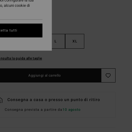
uoi configurare la tua
o, alcuni cookie di
etta tutti
S
M
L
XL
nsulta la guida alle taglie
Aggiungi al carrello
Consegna a casa o presso un punto di ritiro
Consegna prevista a partire da
10 agosto