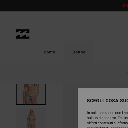
Salta
DO
alle
informazioni
sul
prodotto
Uomo
Donna
NUOVO PRODOTTO
SCEGLI COSA SUC
In collaborazione con i no
sul tuo dispositivo. Tali i
offrirti contenuti e inform