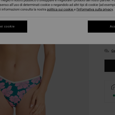
meglio il nostro pubblico o sviluppare e migliorare i prodotti dei nostri partner. P
senso all’uso di determinati cookie o negandolo ad altri tipi di cookie (ad esempi
ori informazioni consulta la nostra
politica sui cookie
e
l'informativa sulla privacy
.
ei cookie
Acc
XS
Co