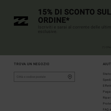
15% DI SCONTO SU
ORDINE*
Iscriviti e sarai al corrente delle ult
esclusive.
(*) Off
TROVA UN NEGOZIO
AIU
Stato
Sped
Effet
Paga
Ripar
Prote
FAQ e