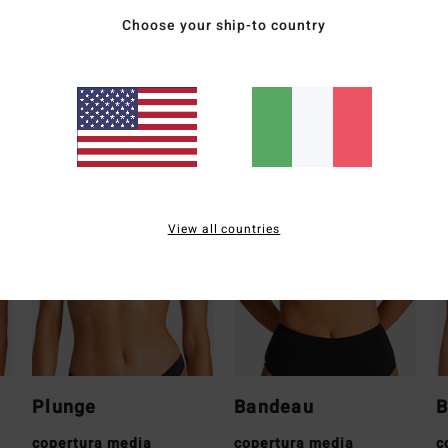
Sped
Choose your ship-to country
Tipo di copertura
View all countries
Plunge
Bandeau
B
copertura media
copertura media
c