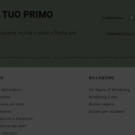
L TUO PRIMO
Collezione
imissime novità e delle offerte più
erta on-line valida per i nuovi membri - Le condizioni complete sono disponibili nella mail di b
TO
BILLABONG
 dell’ordine
50 Years of Billabong
izione
Billabong Crew
tuare un reso
Buono regalo
mento
Sconti per studenti
azioni e Garanzie
zione dei dati
 contatti