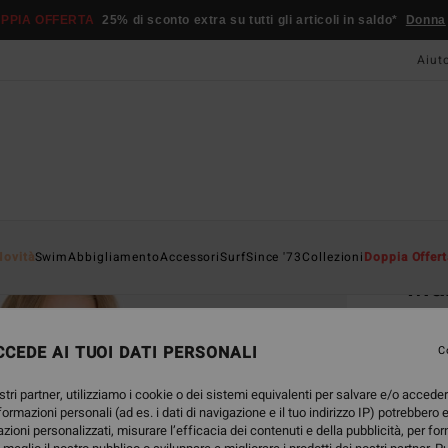
PPIA OFFERTA
25% di sconto extra su tutti gli articoli in saldo*
Donna
Aiut
Home
Novità
Swim
Abbigliamento
Accessori
Surf
Since '73
Collezioni
Doppia Offert
Mah
Reggis
CEDE AI TUOI DATI PERSONALI
C
45,
stri partner, utilizziamo i cookie o dei sistemi equivalenti per salvare e/o accede
nformazioni personali (ad es. i dati di navigazione e il tuo indirizzo IP) potrebbero e
Color
azioni personalizzati, misurare l’efficacia dei contenuti e della pubblicità, per fo