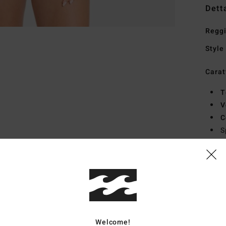
Dett
Reggi
Style
Carat
T
V
C
S
C
L
Comp
18% 
Welcome!