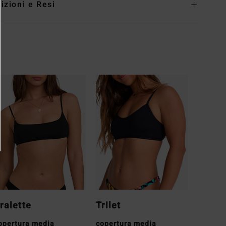
izioni e Resi
ralette
Trilet
opertura media
copertura media