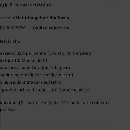
agli & caratteristiche
seno bikini triangolare Blu Donna
BL000897W
Codice colore
dla
teristiche
essuto:
82% poliestere riciclato, 18% elastan
estibilità:
Mini Slide tri
opertura:
copertura busto leggera
palline regolabili con anelli e cursori
hiusura da annodare sul retro
ogo ricamato sulla cucitura laterale sinistra
osizione
[Tessuto principale] 82% poliestere riciclato
spandex