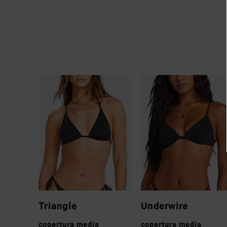
Triangle
Underwire
copertura media
copertura media