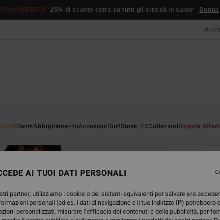
PPIA OFFERTA
25% di sconto extra su tutti gli articoli in saldo*
Donna
Aiut
Home
Novità
Swim
Abbigliamento
Accessori
Surf
Since '73
Collezioni
Doppia Offert
Mak
Magli
CEDE AI TUOI DATI PERSONALI
5.0
C
69,95
stri partner, utilizziamo i cookie o dei sistemi equivalenti per salvare e/o accede
26,
nformazioni personali (ad es. i dati di navigazione e il tuo indirizzo IP) potrebbero e
azioni personalizzati, misurare l’efficacia dei contenuti e della pubblicità, per fo
OFFER