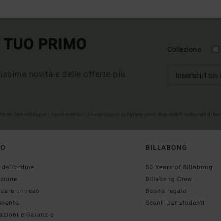
L TUO PRIMO
Collezione
imissime novità e delle offerte più
erta on-line valida per i nuovi membri - Le condizioni complete sono disponibili nella mail di b
TO
BILLABONG
 dell’ordine
50 Years of Billabong
izione
Billabong Crew
tuare un reso
Buono regalo
mento
Sconti per studenti
azioni e Garanzie