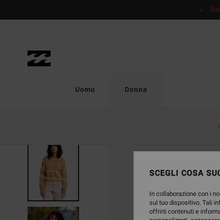
Salta
DO
alle
informazioni
sul
prodotto
Uomo
Donna
SCEGLI COSA SUC
In collaborazione con i no
sul tuo dispositivo. Tali i
offrirti contenuti e inform