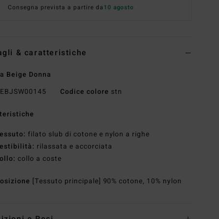
Consegna prevista a partire da
10 agosto
agli & caratteristiche
a Beige Donna
EBJSW00145
Codice colore
stn
teristiche
essuto:
filato slub di cotone e nylon a righe
estibilità:
rilassata e accorciata
ollo:
collo a coste
osizione
[Tessuto principale] 90% cotone, 10% nylon