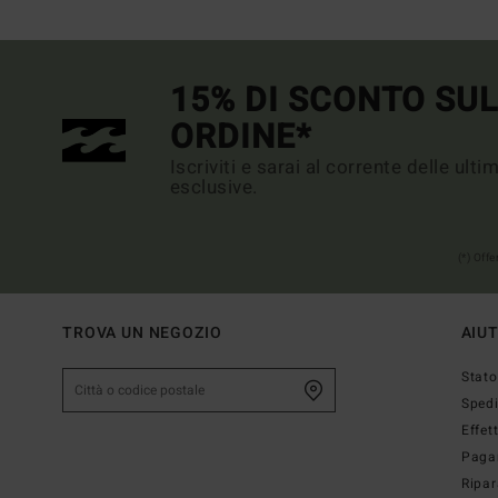
15% DI SCONTO SU
ORDINE*
Iscriviti e sarai al corrente delle ult
esclusive.
(*) Off
TROVA UN NEGOZIO
AIU
Stato
Sped
Effet
Paga
Ripar