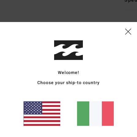
Sped
Punteggio medio
5.0
/5
Welcome!
Choose your ship-to country
basato su
4 recensioni verificate
dal aprile 2026
Il 50% dei nostri clienti consiglia questo prodotto
pporto qualità-prezzo
Taglia
Material
4.3
4.8
Troppo piccolo
Troppo grande