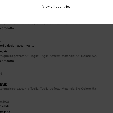
View all countries
026
 carino
ançais
o qualità-prezzo
: 4
Taglia
: Taglia perfetta
Materiale
: 5
Colore
: 5
/5
/5
/5
o prodotto
026
lori e design accattivante
ançais
o qualità-prezzo
: 5
Taglia
: Taglia perfetta
Materiale
: 5
Colore
: 5
/5
/5
/5
o prodotto
26
ançais
o qualità-prezzo
: 4
Taglia
: Taglia perfetta
Materiale
: 5
Colore
: 5
/5
/5
/5
le 2026
i caldi
stellano