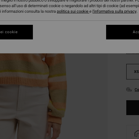
meglio il nostro pubblico o sviluppare e migliorare i prodotti dei nostri partner. P
DOPPI
senso all’uso di determinati cookie o negandolo ad altri tipi di cookie (ad esempi
ori informazioni consulta la nostra
politica sui cookie
e
l'informativa sulla privacy
.
Color
ei cookie
Acc
XS
Co