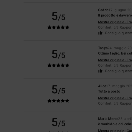
Cedric
17. giugno 2
5
/5
Il prodotto è davvero
Mostra originale - Fr
Comfort
: 5
Rapport
/5
Consiglio quest
Tanya
24. maggio 2
5
/5
Ottimo taglio, bei co
Mostra originale - Fr
Comfort
: 5
Rapport
/5
Consiglio quest
5
Alice
17. maggio 20
/5
Tutto a posto
Mostra originale - Fr
Comfort
: 5
Rapport
/5
5
Maria Merce
28. apri
/5
è morbido e dai color
Mostra originale - Ca