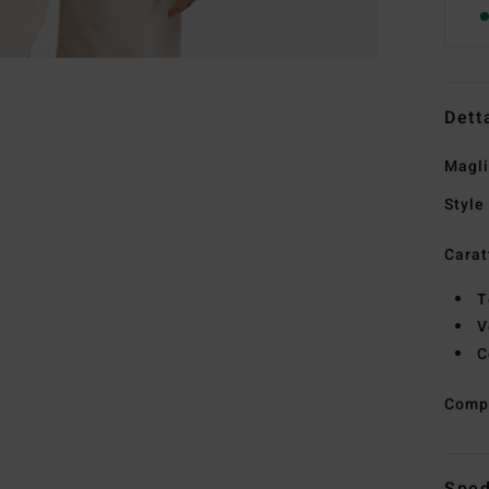
Dett
Magli
Style
Carat
T
V
C
Comp