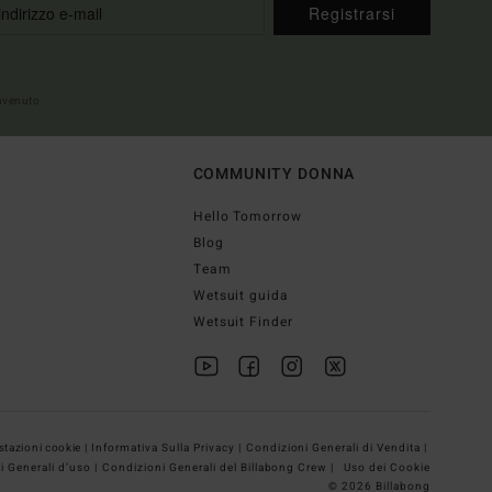
Registrarsi
envenuto
COMMUNITY DONNA
Hello Tomorrow
Blog
Team
Wetsuit guida
Wetsuit Finder
tazioni cookie |
Informativa Sulla Privacy |
Condizioni Generali di Vendita |
i Generali d’uso |
Condizioni Generali del Billabong Crew |
Uso dei Cookie
© 2026 Billabong