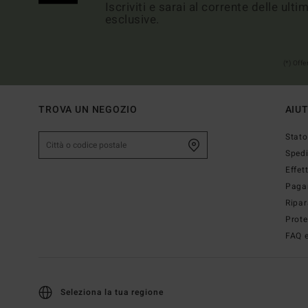
Iscriviti e sarai al corrente delle ult
esclusive.
(*) Off
TROVA UN NEGOZIO
AIU
Stato
Sped
Effet
Paga
Ripar
Prote
FAQ e
Seleziona la tua regione