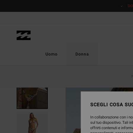
Salta
DO
alle
informazioni
sul
prodotto
Uomo
Donna
ESAURITE
SCEGLI COSA SUC
In collaborazione con i no
sul tuo dispositivo. Tali i
offrirti contenuti e inform