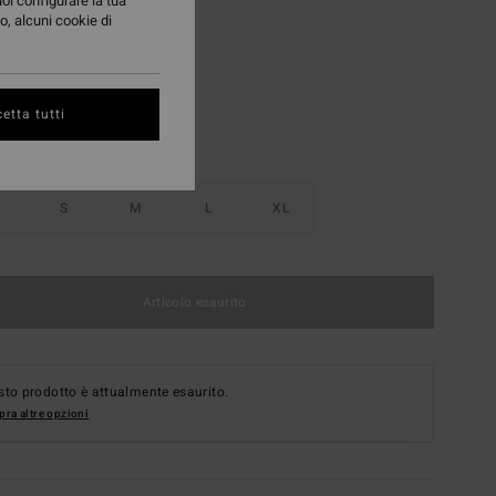
uoi configurare la tua
o, alcuni cookie di
Multi
i
etta tutti
S
M
L
XL
Articolo esaurito
to prodotto è attualmente esaurito.
ra altre opzioni