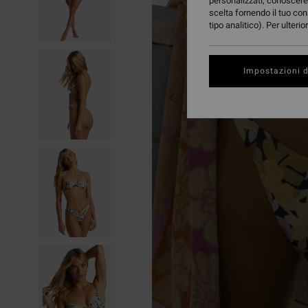
personalizzati, conoscere 
scelta fornendo il tuo con
tipo analitico). Per ulteri
Impostazioni d