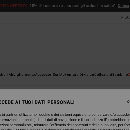
PPIA OFFERTA
25% di sconto extra su tutti gli articoli in saldo*
Donna
Aiut
short
Abbigliamento
Accessori
Surf
Adventure Division
Collezioni
Bambino
CEDE AI TUOI DATI PERSONALI
C
stri partner, utilizziamo i cookie o dei sistemi equivalenti per salvare e/o accede
nformazioni personali (ad es. i dati di navigazione e il tuo indirizzo IP) potrebbero e
azioni personalizzati, misurare l’efficacia dei contenuti e della pubblicità, per fo