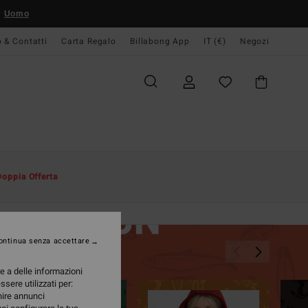
Uomo
o & Contatti
Carta Regalo
Billabong App
IT (€)
Negozi
Doppia Offerta
ontinua senza accettare
re a delle informazioni
ssere utilizzati per:
rnire annunci