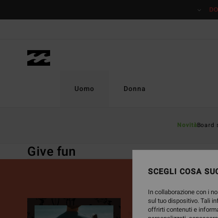
Salta
DO
alla
selezione
di
griglie
dei
prodotti
Uomo
Donna
Home
Uomo
Idee Regalo
Give Fun
Novità
Board 
Give fun
SCEGLI COSA SUC
In collaborazione con i no
sul tuo dispositivo. Tali i
offrirti contenuti e inform