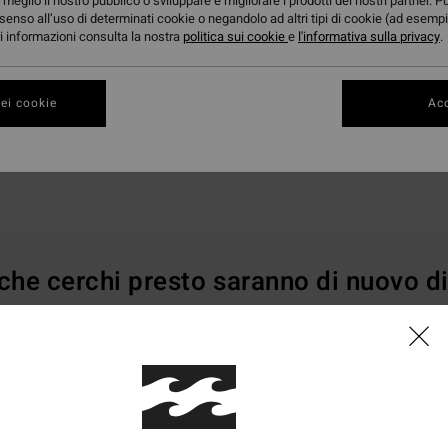
meglio il nostro pubblico o sviluppare e migliorare i prodotti dei nostri partner. P
senso all’uso di determinati cookie o negandolo ad altri tipi di cookie (ad esempi
ori informazioni consulta la nostra
politica sui cookie
e
l'informativa sulla privacy
.
ei cookie
Acc
Give Summer
Give Fun
 che cerchi presto saranno di nuovo di
erti