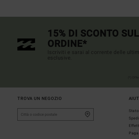
15% DI SCONTO SU
ORDINE*
Iscriviti e sarai al corrente delle ult
esclusive.
(*) Off
TROVA UN NEGOZIO
AIU
Stato
Sped
Effet
Paga