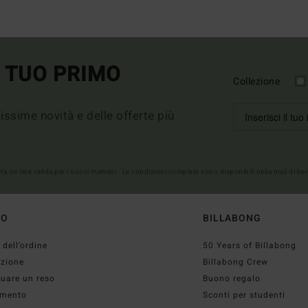
L TUO PRIMO
Collezione
imissime novità e delle offerte più
erta on-line valida per i nuovi membri - Le condizioni complete sono disponibili nella mail di b
TO
BILLABONG
 dell’ordine
50 Years of Billabong
izione
Billabong Crew
tuare un reso
Buono regalo
mento
Sconti per studenti