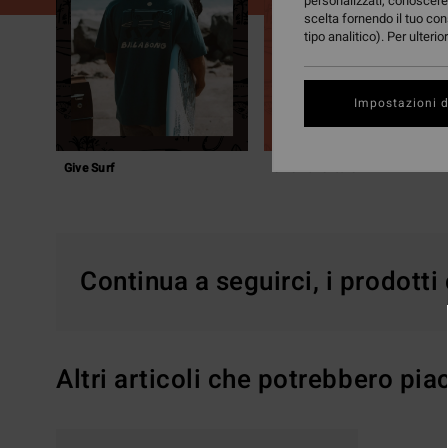
personalizzati, conoscere 
scelta fornendo il tuo con
tipo analitico). Per ulteri
Impostazioni d
Give Surf
Give Adventure
Continua a seguirci, i prodotti
Altri articoli che potrebbero piac
Salta
Vai