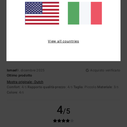
Colore
3.7
4
View all countries
/5
Ismael
9. dicembre 2025
Acquisto verificato
Ottimo prodotto
Mostra originale - Dutch
Comfort
: 4
Rapporto qualità-prezzo
: 4
Taglia
: Piccolo
Materiale
: 3
/5
/5
/5
Colore
: 4
/5
4
/5