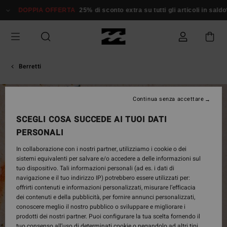
Salta
DOPPIA OFFERTA
25% di sconto extra su tutti gli articoli in saldo*
alle
informazioni
sul
prodotto
Berretti
ESAURITE
Continua senza accettare
SCEGLI COSA SUCCEDE AI TUOI DATI
PERSONALI
In collaborazione con i nostri partner, utilizziamo i cookie o dei
sistemi equivalenti per salvare e/o accedere a delle informazioni sul
tuo dispositivo. Tali informazioni personali (ad es. i dati di
navigazione e il tuo indirizzo IP) potrebbero essere utilizzati per:
offrirti contenuti e informazioni personalizzati, misurare l’efficacia
dei contenuti e della pubblicità, per fornire annunci personalizzati,
conoscere meglio il nostro pubblico o sviluppare e migliorare i
prodotti dei nostri partner. Puoi configurare la tua scelta fornendo il
tuo consenso all’uso di determinati cookie o negandolo ad altri tipi