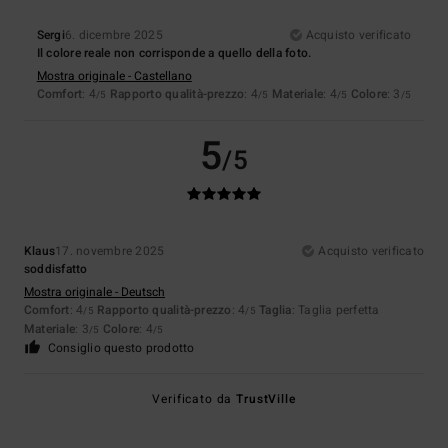
Sergi
6. dicembre 2025
Acquisto verificato
Il colore reale non corrisponde a quello della foto.
Mostra originale - Castellano
Comfort
: 4
Rapporto qualità-prezzo
: 4
Materiale
: 4
Colore
: 3
/5
/5
/5
/5
5
/5
Klaus
17. novembre 2025
Acquisto verificato
soddisfatto
Mostra originale - Deutsch
Comfort
: 4
Rapporto qualità-prezzo
: 4
Taglia
: Taglia perfetta
/5
/5
Materiale
: 3
Colore
: 4
/5
/5
Consiglio questo prodotto
Verificato da
TrustVille