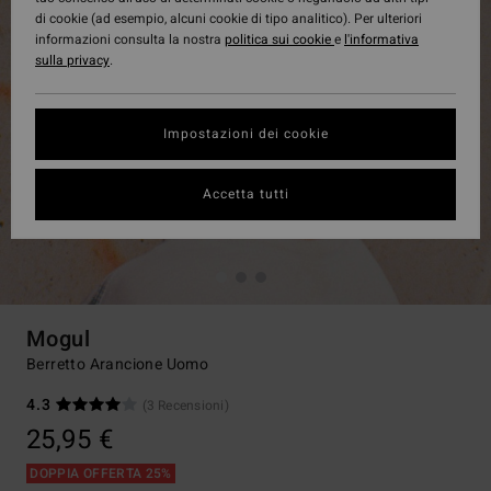
di cookie (ad esempio, alcuni cookie di tipo analitico). Per ulteriori
informazioni consulta la nostra
politica sui cookie
e
l'informativa
sulla privacy
.
Impostazioni dei cookie
Accetta tutti
Mogul
Berretto Arancione Uomo
4.3
(3 Recensioni)
25,95 €
DOPPIA OFFERTA 25%