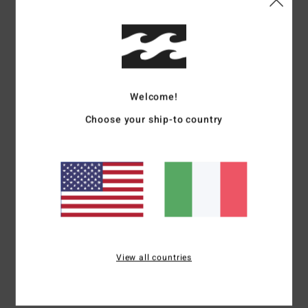
Dettagli & caratteristiche
Berretto con risvolto Blu Uomo
Style
ABYHA00503
Codice colore
wry
Welcome!
Caratteristiche
Choose your ship-to country
Tessuto:
tessuto in acrilico a maglia
vestibilità:
vestibilità skull
Visiera:
visiera con orlo a coste
Marcatura:
toppa ricamata al centro dell'orlo davanti
Composizione
[Tessuto principale] 100% acrilico
View all countries
Spedizioni e Resi