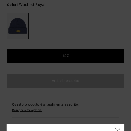
Washed Royal
Colori
1SZ
Articolo esaurito
Questo prodotto è attualmente esaurito.
Compra altre opzioni