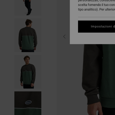
personalizzati, conoscere 
scelta fornendo il tuo con
tipo analitico). Per ulteri
Impostazioni d