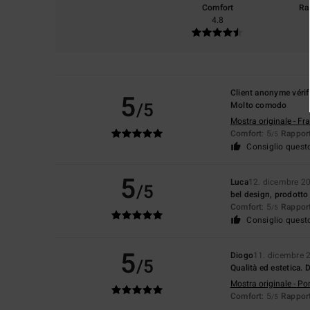
Comfort
Ra
4.8
Client anonyme vérif
5
/5
Molto comodo
Mostra originale - Fr
Comfort
: 5
Rapport
/5
Consiglio quest
5
Luca
12. dicembre 2
/5
bel design, prodotto 
Comfort
: 5
Rapport
/5
Consiglio quest
5
Diogo
11. dicembre 
/5
Qualità ed estetica. 
Mostra originale - Po
Comfort
: 5
Rapport
/5