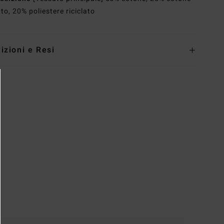
ato, 20% poliestere riciclato
izioni e Resi