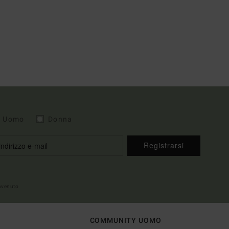
Uomo
Donna
Registrarsi
envenuto
COMMUNITY UOMO