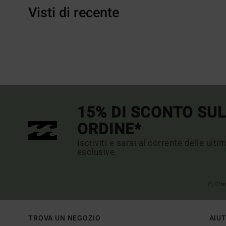
Visti di recente
15% DI SCONTO SU
ORDINE*
Iscriviti e sarai al corrente delle ult
esclusive.
(*) Off
TROVA UN NEGOZIO
AIU