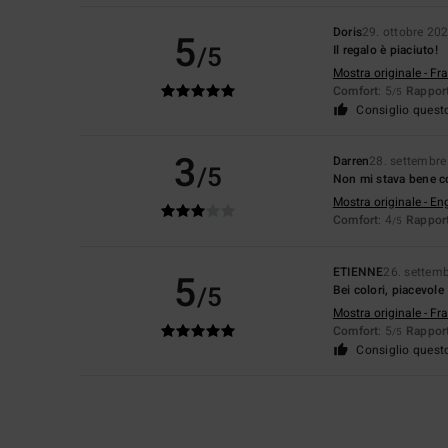
Doris
29. ottobre 20
5
/5
Il regalo è piaciuto!
Mostra originale - Fr
Comfort
: 5
Rapport
/5
Consiglio quest
3
Darren
28. settembr
/5
Non mi stava bene c
Mostra originale - En
Comfort
: 4
Rapport
/5
ETIENNE
26. settem
5
/5
Bei colori, piacevole
Mostra originale - Fr
Comfort
: 5
Rapport
/5
Consiglio quest