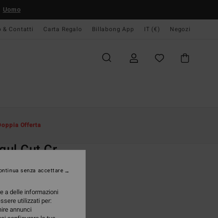
Uomo
o & Contatti
Carta Regalo
Billabong App
IT (€)
Negozi
Uomo
Abbigliamento
Felpe
Doppia Offerta
O
ul Cut Cr
n felpa Nero Uomo
ontinua senza accettare
(6 Recensioni)
re a delle informazioni
ONUS
ssere utilizzati per:
95 €
rnire annunci