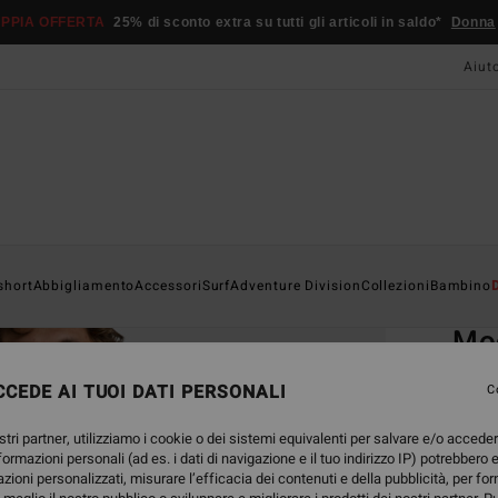
PPIA OFFERTA
25% di sconto extra su tutti gli articoli in saldo*
Donna
Aiut
Home
short
Abbigliamento
Accessori
Surf
Adventure Division
Collezioni
Bambino
EC
Mog
Top i
CEDE AI TUOI DATI PERSONALI
C
4.7
stri partner, utilizziamo i cookie o dei sistemi equivalenti per salvare e/o accede
ECO-B
nformazioni personali (ad es. i dati di navigazione e il tuo indirizzo IP) potrebbero e
69,
azioni personalizzati, misurare l’efficacia dei contenuti e della pubblicità, per fo