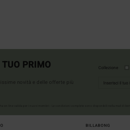
L TUO PRIMO
Collezione
imissime novità e delle offerte più
erta on-line valida per i nuovi membri - Le condizioni complete sono disponibili nella mail di b
TO
BILLABONG