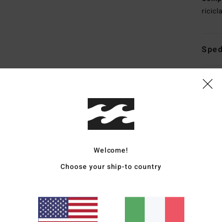
ricicl
Sped
Punteggio medio
4.7
Welcome!
/5
Choose your ship-to country
basato su
6 recensioni verificate
dal settembre 2025
Il 67% dei nostri clienti consiglia questo prodotto