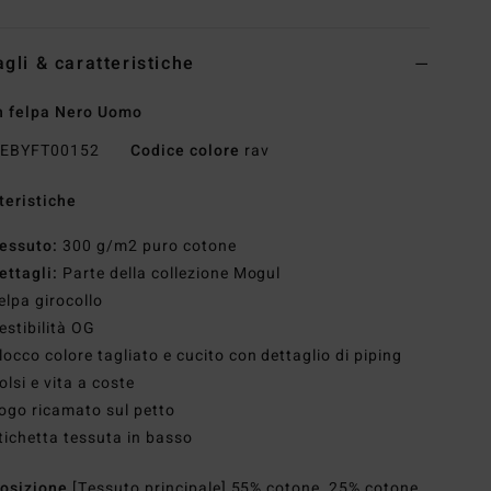
agli & caratteristiche
n felpa Nero Uomo
EBYFT00152
Codice colore
rav
teristiche
essuto:
300 g/m2 puro cotone
ettagli:
Parte della collezione Mogul
elpa girocollo
estibilità OG
locco colore tagliato e cucito con dettaglio di piping
olsi e vita a coste
ogo ricamato sul petto
tichetta tessuta in basso
osizione
[Tessuto principale] 55% cotone, 25% cotone