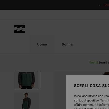
Salta
DO
alle
informazioni
sul
prodotto
Uomo
Donna
Novità
Board 
ESAURITE
SCEGLI COSA SUC
In collaborazione con i no
sul tuo dispositivo. Tali i
offrirti contenuti e inform