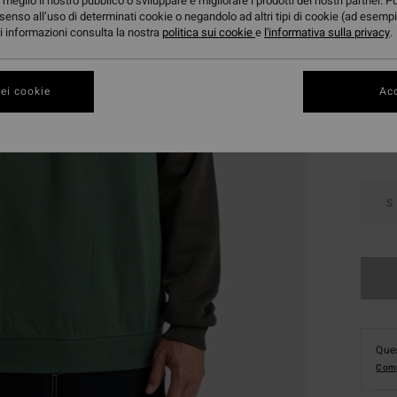
meglio il nostro pubblico o sviluppare e migliorare i prodotti dei nostri partner. P
DOPPI
senso all’uso di determinati cookie o negandolo ad altri tipi di cookie (ad esempi
ori informazioni consulta la nostra
politica sui cookie
e
l'informativa sulla privacy
.
Color
ei cookie
Acc
S
Ques
Comp