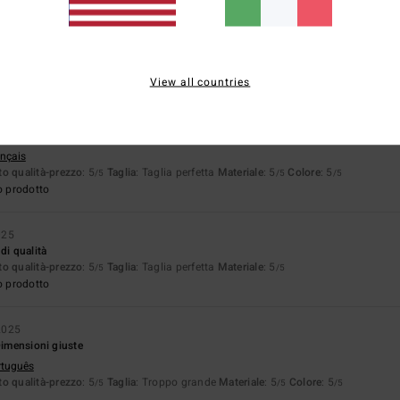
pporto qualità-prezzo
Taglia
Material
4.7
5.0
Troppo piccolo
Troppo grande
View all countries
ié
16. marzo 2026
ançais
o qualità-prezzo
: 5
Taglia
: Taglia perfetta
Materiale
: 5
Colore
: 5
/5
/5
/5
o prodotto
025
di qualità
o qualità-prezzo
: 5
Taglia
: Taglia perfetta
Materiale
: 5
/5
/5
o prodotto
2025
Dimensioni giuste
rtuguês
o qualità-prezzo
: 5
Taglia
: Troppo grande
Materiale
: 5
Colore
: 5
/5
/5
/5