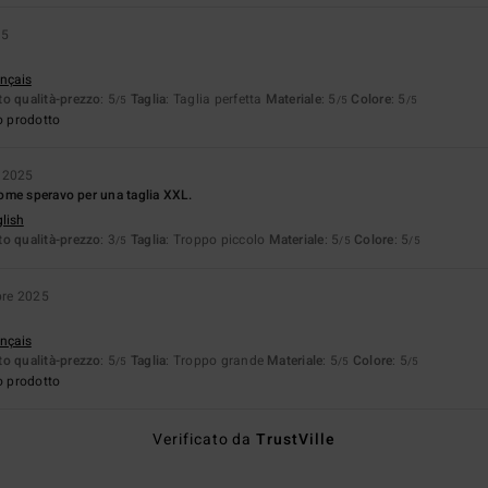
25
ançais
o qualità-prezzo
: 5
Taglia
: Taglia perfetta
Materiale
: 5
Colore
: 5
/5
/5
/5
o prodotto
e 2025
ome speravo per una taglia XXL.
glish
o qualità-prezzo
: 3
Taglia
: Troppo piccolo
Materiale
: 5
Colore
: 5
/5
/5
/5
bre 2025
ançais
o qualità-prezzo
: 5
Taglia
: Troppo grande
Materiale
: 5
Colore
: 5
/5
/5
/5
o prodotto
Verificato da
TrustVille