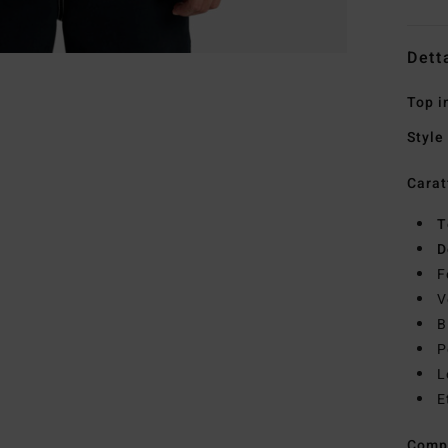
Dett
Top i
Style
Carat
T
D
F
V
B
P
L
E
Comp