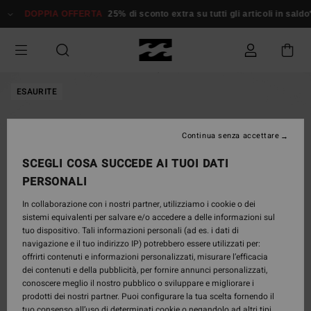
Salta
DOPPIA OFFERTA
25% di sconto extra su tutti gli articoli in saldo*
alle
informazioni
sul
prodotto
ESAURITE
Continua senza accettare
SCEGLI COSA SUCCEDE AI TUOI DATI
PERSONALI
In collaborazione con i nostri partner, utilizziamo i cookie o dei
sistemi equivalenti per salvare e/o accedere a delle informazioni sul
tuo dispositivo. Tali informazioni personali (ad es. i dati di
navigazione e il tuo indirizzo IP) potrebbero essere utilizzati per:
offrirti contenuti e informazioni personalizzati, misurare l’efficacia
dei contenuti e della pubblicità, per fornire annunci personalizzati,
conoscere meglio il nostro pubblico o sviluppare e migliorare i
prodotti dei nostri partner. Puoi configurare la tua scelta fornendo il
tuo consenso all’uso di determinati cookie o negandolo ad altri tipi