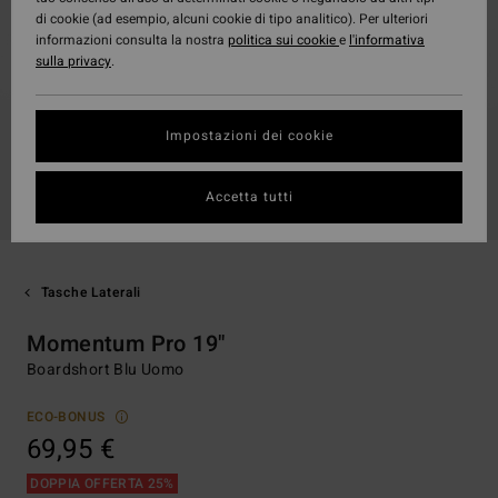
di cookie (ad esempio, alcuni cookie di tipo analitico). Per ulteriori
informazioni consulta la nostra
politica sui cookie
e
l'informativa
sulla privacy
.
Impostazioni dei cookie
Accetta tutti
Tasche Laterali
Momentum Pro 19"
Boardshort Blu Uomo
ECO-BONUS
69,95 €
DOPPIA OFFERTA 25%