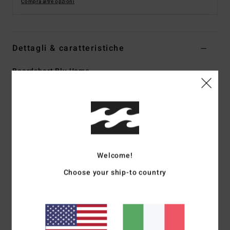
Compra altre opzioni
Dettagli & caratteristiche
Boardshort Blu Uomo
Style
ABYBS00456
Codice colore
ctl
Caratteristiche
Collezione:
collezione No Fixed Address
Tessuto:
tessuto Recycler 4-way stretch in misto di
Welcome!
poliestere riciclato ed elastan
Choose your ship-to country
Tessuto ad elevate prestazioni realizzato con bottiglie di
PET riciclate
Rivestimento: rivestimento micro repel idrorepellente, per
un tessuto leggero e ad asciugatura rapida
Vestibilità:
vestibilità tecnica con pannelli per ridurre le