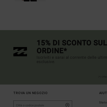
15% DI SCONTO SU
ORDINE*
Iscriviti e sarai al corrente delle ult
esclusive.
(*) Off
TROVA UN NEGOZIO
AIU
Stato