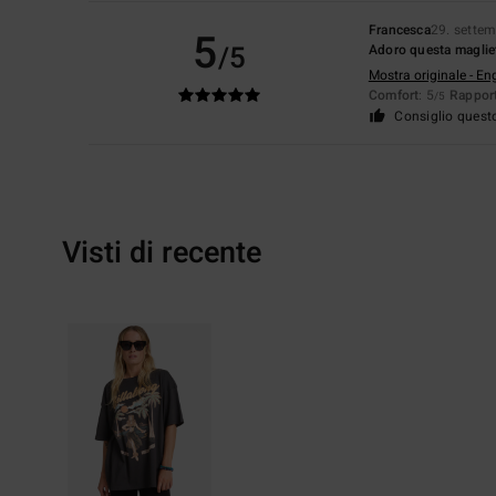
Francesca
29. sette
5
/5
Adoro questa magliett
Mostra originale - En
Comfort
: 5
Rapport
/5
Consiglio quest
Visti di recente