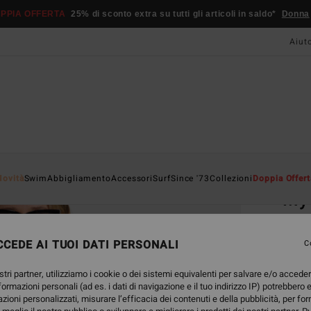
PPIA OFFERTA
25% di sconto extra su tutti gli articoli in saldo*
Donna
Aiut
Home
Novità
Swim
Abbigliamento
Accessori
Surf
Since '73
Collezioni
Doppia Offert
My 
Magli
CEDE AI TUOI DATI PERSONALI
4.5
C
35,95
stri partner, utilizziamo i cookie o dei sistemi equivalenti per salvare e/o accede
13,
nformazioni personali (ad es. i dati di navigazione e il tuo indirizzo IP) potrebbero e
azioni personalizzati, misurare l’efficacia dei contenuti e della pubblicità, per fo
OFFER