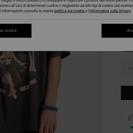
meglio il nostro pubblico o sviluppare e migliorare i prodotti dei nostri partner. P
DOPPI
senso all’uso di determinati cookie o negandolo ad altri tipi di cookie (ad esempi
ori informazioni consulta la nostra
politica sui cookie
e
l'informativa sulla privacy
.
Color
ei cookie
Acc
XS