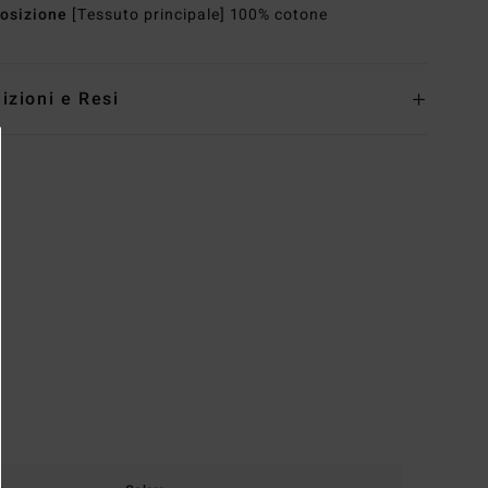
osizione
[Tessuto principale] 100% cotone
izioni e Resi