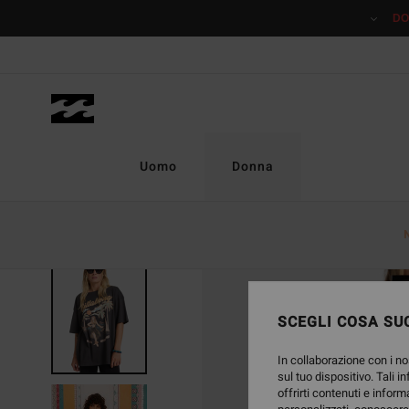
Salta
DO
alle
informazioni
sul
prodotto
Uomo
Donna
SCEGLI COSA SUC
In collaborazione con i no
sul tuo dispositivo. Tali i
offrirti contenuti e inform