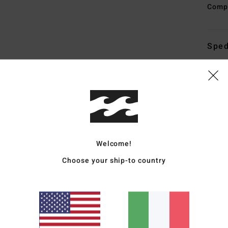
Comp
Sped
Punteggio medio
4.5
Welcome!
Choose your ship-to country
/5
basato su
4 recensioni verificate
dal settembre 2025
Il 50% dei nostri clienti consiglia questo prodotto