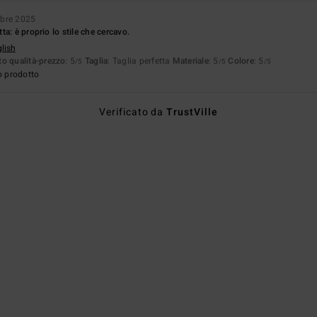
mbre 2025
a: è proprio lo stile che cercavo.
glish
o qualità-prezzo
: 5
Taglia
: Taglia perfetta
Materiale
: 5
Colore
: 5
/5
/5
/5
o prodotto
Verificato da
TrustVille