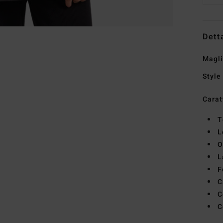
Dett
Magli
Style
Carat
T
L
O
L
F
C
C
C