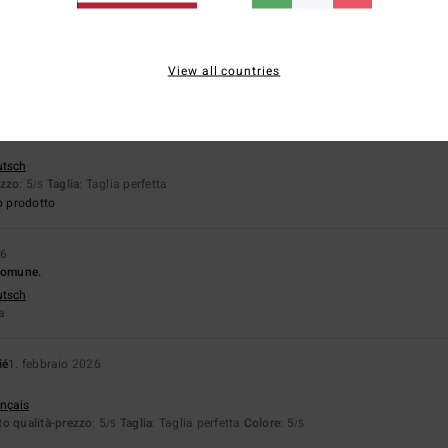
pporto qualità-prezzo
Taglia
Material
5.0
5.0
Troppo piccolo
Troppo grande
View all countries
utsch
ezzo
: 5
Taglia
: Taglia perfetta
/5
o prodotto
26
 comune.
utsch
ta
ié
1. febbraio 2026
ançais
o qualità-prezzo
: 5
Taglia
: Taglia perfetta
Colore
: 5
/5
/5