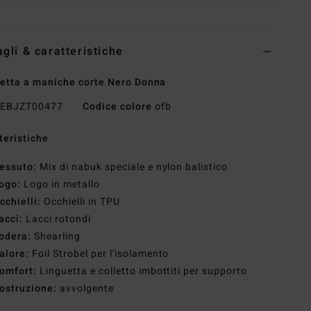
agli & caratteristiche
etta a maniche corte Nero Donna
EBJZT00477
Codice colore
ofb
teristiche
essuto:
Mix di nabuk speciale e nylon balistico
ogo:
Logo in metallo
cchielli:
Occhielli in TPU
acci:
Lacci rotondi
odera:
Shearling
alore:
Foil Strobel per l'isolamento
omfort:
Linguetta e colletto imbottiti per supporto
ostruzione:
avvolgente