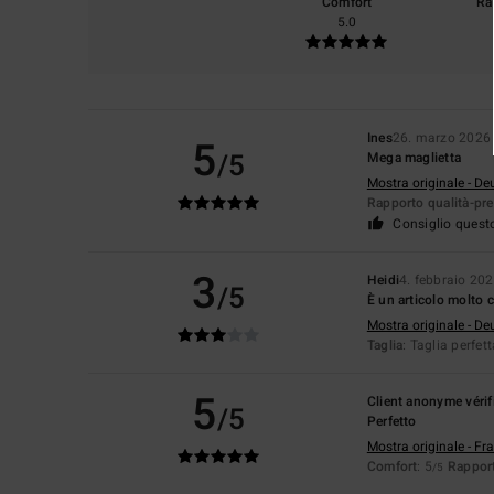
Comfort
Ra
5.0
Ines
26. marzo 2026
5
/5
Mega maglietta
Mostra originale - De
Rapporto qualità-pr
Consiglio quest
3
Heidi
4. febbraio 20
/5
È un articolo molto
Mostra originale - De
Taglia
: Taglia perfet
5
Client anonyme vérif
/5
Perfetto
Mostra originale - Fr
Comfort
: 5
Rapport
/5