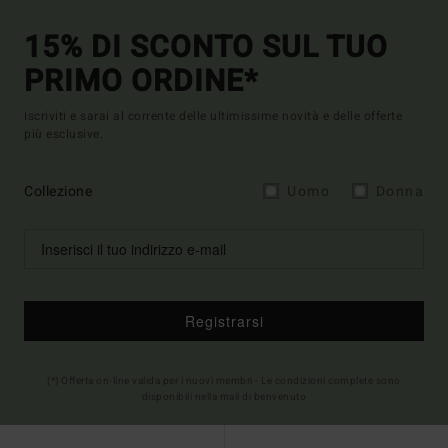
15% DI SCONTO SUL TUO
PRIMO ORDINE*
Iscriviti e sarai al corrente delle ultimissime novità e delle offerte
più esclusive.
Collezione
Uomo
Donna
Registrarsi
(*) Offerta on-line valida per i nuovi membri - Le condizioni complete sono
disponibili nella mail di benvenuto