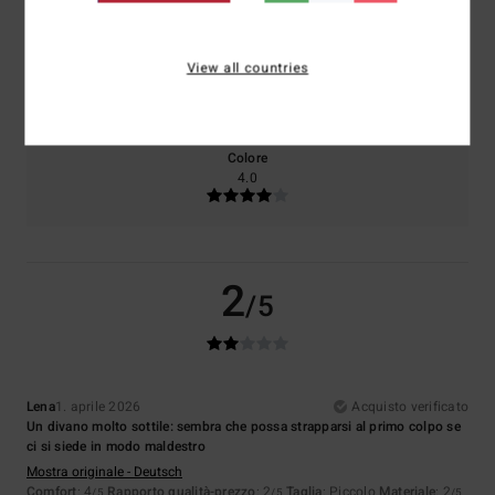
Taglia
Materiale
View all countries
2.0
Troppo piccolo
Troppo grande
Colore
4.0
2
/5
Lena
1. aprile 2026
Acquisto verificato
Un divano molto sottile: sembra che possa strapparsi al primo colpo se
ci si siede in modo maldestro
Mostra originale - Deutsch
Comfort
: 4
Rapporto qualità-prezzo
: 2
Taglia
: Piccolo
Materiale
: 2
/5
/5
/5