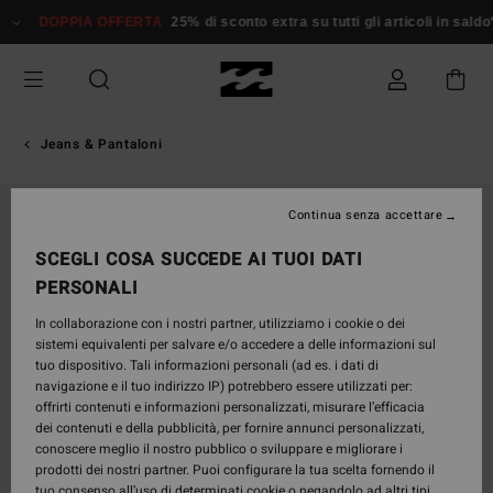
Salta
DOPPIA OFFERTA
25% di sconto extra su tutti gli articoli in saldo*
alle
informazioni
sul
prodotto
Jeans & Pantaloni
Continua senza accettare
SCEGLI COSA SUCCEDE AI TUOI DATI
PERSONALI
In collaborazione con i nostri partner, utilizziamo i cookie o dei
sistemi equivalenti per salvare e/o accedere a delle informazioni sul
tuo dispositivo. Tali informazioni personali (ad es. i dati di
navigazione e il tuo indirizzo IP) potrebbero essere utilizzati per:
offrirti contenuti e informazioni personalizzati, misurare l’efficacia
dei contenuti e della pubblicità, per fornire annunci personalizzati,
conoscere meglio il nostro pubblico o sviluppare e migliorare i
prodotti dei nostri partner. Puoi configurare la tua scelta fornendo il
tuo consenso all’uso di determinati cookie o negandolo ad altri tipi