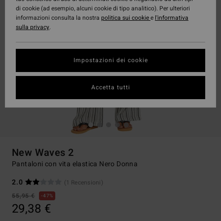
di cookie (ad esempio, alcuni cookie di tipo analitico). Per ulteriori
informazioni consulta la nostra
politica sui cookie
e
l'informativa
sulla privacy
.
Impostazioni dei cookie
Accetta tutti
New Waves 2
Pantaloni con vita elastica Nero Donna
2.0
(1 Recensioni)
55,95 €
47%
29,38 €