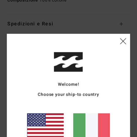
Composizione
100% cotone
Spedizioni e Resi
Recensioni dei clienti
Punteggio medio
2.0
Welcome!
/5
Choose your ship-to country
basato su
1 recensioni verificate
dal aprile 2026
Il 0% dei nostri clienti consiglia questo prodotto
Comfort
Rapporto qualità-prezzo
4.0
2.0