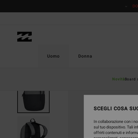
Salta
DO
alle
informazioni
sul
prodotto
Uomo
Donna
Novità
Board 
SCEGLI COSA SUC
In collaborazione con i no
sul tuo dispositivo. Tali i
offrirti contenuti e inform