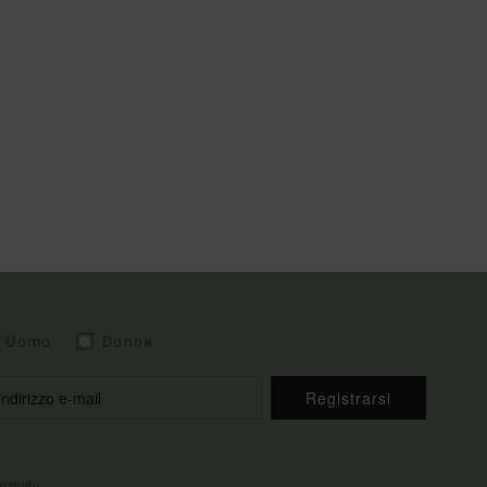
Uomo
Donna
Registrarsi
envenuto