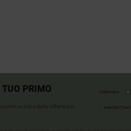
L TUO PRIMO
Collezione
imissime novità e delle offerte più
erta on-line valida per i nuovi membri - Le condizioni complete sono disponibili nella mail di b