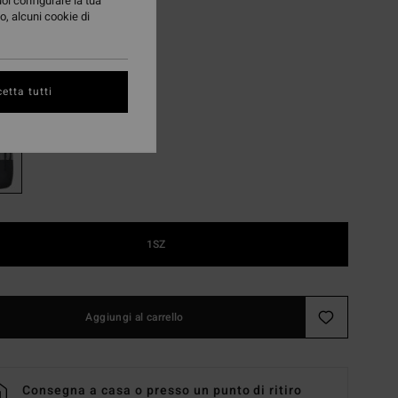
23 €
uoi configurare la tua
o, alcuni cookie di
TE
A OFFERTA 25%
etta tutti
Grey Heather
i
1SZ
Aggiungi al carrello
Consegna a casa o presso un punto di ritiro