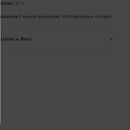
olume:
27 L
osizione
[Tessuto principale] 100% poliestere riciclato
izioni e Resi