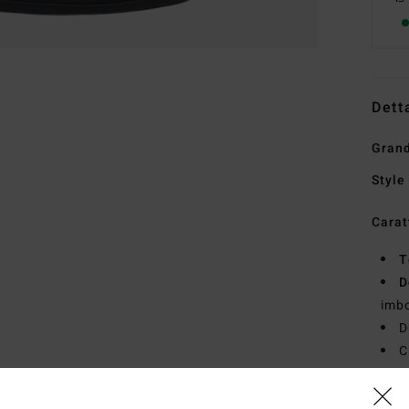
Dett
Grand
Style
Carat
T
D
imbo
D
C
S
D