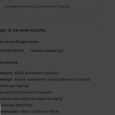
Consegna prevista a partire da
10 agosto
agli & caratteristiche
e zaino Grigio Uomo
EBYBP03003
Codice colore
grh
teristiche
essuto:
600D poliestere riciclato
ettagli:
Ampio scomparto principale con custodia
ttita per laptop
ue tasche anteriori nascoste
inghie regolabili con base Suregrip
chienale imbottito
imensioni:
48cm x 30cm x 18cm