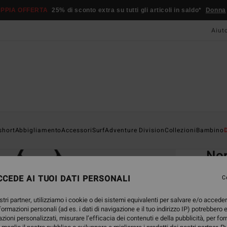
PPIA OFFERTA
25% di sconto extra su tutti gli articoli in saldo*
Donna
Aiut
Home
short
Abbigliamento
Accessori
Surf
Adventure Division
Collezioni
Bambino
EC
Nor
Grand
CEDE AI TUOI DATI PERSONALI
C
5.0
stri partner, utilizziamo i cookie o dei sistemi equivalenti per salvare e/o accede
ECO-B
nformazioni personali (ad es. i dati di navigazione e il tuo indirizzo IP) potrebbero e
49,95
azioni personalizzati, misurare l’efficacia dei contenuti e della pubblicità, per fo