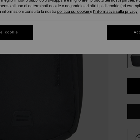
26,
meglio il nostro pubblico o sviluppare e migliorare i prodotti dei nostri partner. P
senso all’uso di determinati cookie o negandolo ad altri tipi di cookie (ad esempi
OFFER
ori informazioni consulta la nostra
politica sui cookie
e
l'informativa sulla privacy
.
DOPPI
ei cookie
Acc
Color