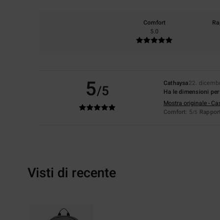
Comfort
Ra
5.0
5
Cathaysa
22. dicemb
/5
Ha le dimensioni perf
Mostra originale - Ca
Comfort
: 5
Rapport
/5
Visti di recente