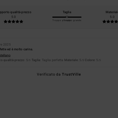
pporto qualità-prezzo
Taglia
Material
5.0
5.0
Troppo piccolo
Troppo grande
re 2025
ette ed è molto carina.
stellano
o qualità-prezzo
: 5
Taglia
: Taglia perfetta
Materiale
: 5
Colore
: 5
/5
/5
/5
Verificato da
TrustVille