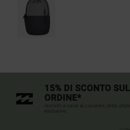
15% DI SCONTO SU
ORDINE*
Iscriviti e sarai al corrente delle ult
esclusive.
(*) Off