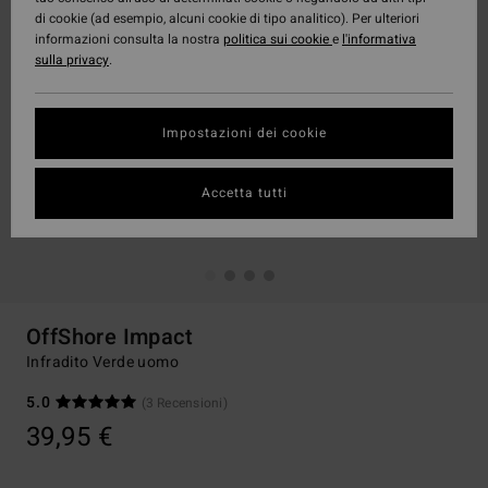
di cookie (ad esempio, alcuni cookie di tipo analitico). Per ulteriori
informazioni consulta la nostra
politica sui cookie
e
l'informativa
sulla privacy
.
Impostazioni dei cookie
Accetta tutti
OffShore Impact
Infradito Verde uomo
5.0
(3 Recensioni)
39,95 €