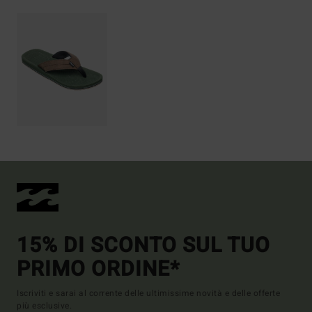
15% DI SCONTO SUL TUO
PRIMO ORDINE*
Iscriviti e sarai al corrente delle ultimissime novità e delle offerte
più esclusive.