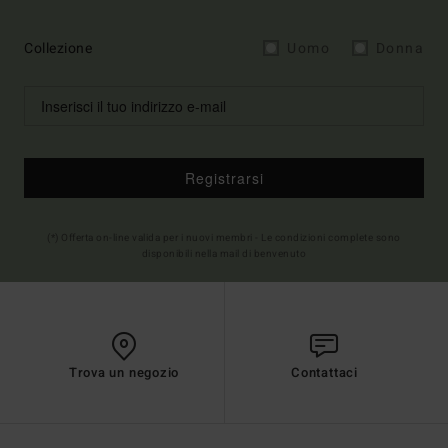
Collezione
Uomo
Donna
Registrarsi
(*) Offerta on-line valida per i nuovi membri - Le condizioni complete sono
disponibili nella mail di benvenuto
Trova un negozio
Contattaci