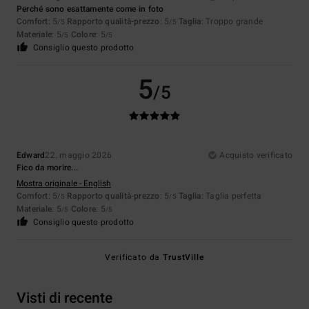
Perché sono esattamente come in foto
Comfort
: 5
Rapporto qualità-prezzo
: 5
Taglia
: Troppo grande
/5
/5
Materiale
: 5
Colore
: 5
/5
/5
Consiglio questo prodotto
5
/5
Edward
22. maggio 2026
Acquisto verificato
Fico da morire...
Mostra originale - English
Comfort
: 5
Rapporto qualità-prezzo
: 5
Taglia
: Taglia perfetta
/5
/5
Materiale
: 5
Colore
: 5
/5
/5
Consiglio questo prodotto
Verificato da
TrustVille
Visti di recente