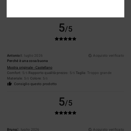
5
/5
Antonio
8. luglio 2026
Acquisto verificato
Perché è una cosa buona
Mostra originale - Castellano
Comfort
: 5
Rapporto qualità-prezzo
: 5
Taglia
: Troppo grande
/5
/5
Materiale
: 5
Colore
: 5
/5
/5
Consiglio questo prodotto
5
/5
Bruna
2. luglio 2026
Acquisto verificato