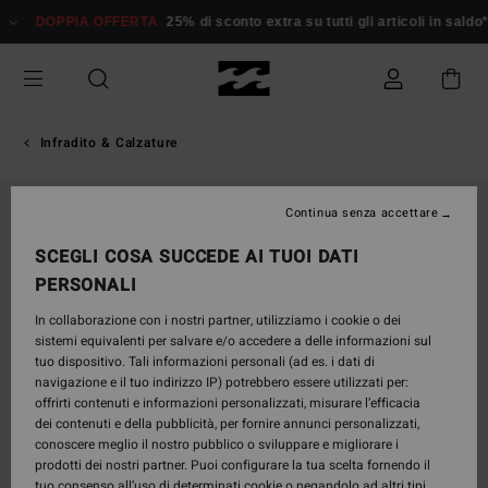
Salta
DOPPIA OFFERTA
25% di sconto extra su tutti gli articoli in sald
alle
informazioni
sul
prodotto
Infradito & Calzature
Continua senza accettare
SCEGLI COSA SUCCEDE AI TUOI DATI
PERSONALI
In collaborazione con i nostri partner, utilizziamo i cookie o dei
sistemi equivalenti per salvare e/o accedere a delle informazioni sul
tuo dispositivo. Tali informazioni personali (ad es. i dati di
navigazione e il tuo indirizzo IP) potrebbero essere utilizzati per:
offrirti contenuti e informazioni personalizzati, misurare l’efficacia
dei contenuti e della pubblicità, per fornire annunci personalizzati,
conoscere meglio il nostro pubblico o sviluppare e migliorare i
prodotti dei nostri partner. Puoi configurare la tua scelta fornendo il
tuo consenso all’uso di determinati cookie o negandolo ad altri tipi