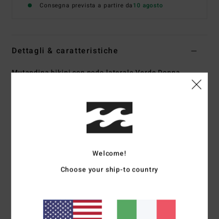
Consegna prevista a partire da
10 agosto
Dettagli & caratteristiche
Mutandina bikini con nodo laterale Verde Donna
Style
ABJX400952
Codice colore
gje0
Caratteristiche
Collezione:
collezione On the Bright Side
Tessuto:
pesca elasticizzato riciclato in misto di nylon
Welcome!
Vestibilità:
vestibilità Hike
Vita:
vita bassa
Choose your ship-to country
Copertura
: copertura succinta
Vita:
gamba super alta e vita media
Chiusura:
chiusura con nodi laterali
Marcatura:
logo ricamato