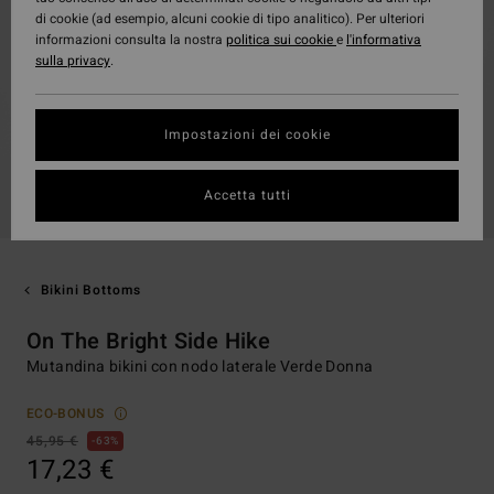
di cookie (ad esempio, alcuni cookie di tipo analitico). Per ulteriori
informazioni consulta la nostra
politica sui cookie
e
l'informativa
sulla privacy
.
Impostazioni dei cookie
Accetta tutti
Bikini Bottoms
On The Bright Side Hike
Mutandina bikini con nodo laterale Verde Donna
ECO-BONUS
45,95 €
63%
17,23 €