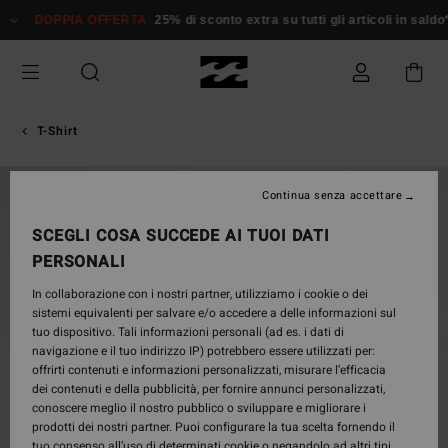
Salta
DOPPIA OFFERTA
25% di sconto extra su tutti gli articoli in saldo*
alle
informazioni
sul
prodotto
T-Shirt
NUOVO PRODOTTO
Continua senza accettare
SCEGLI COSA SUCCEDE AI TUOI DATI
PERSONALI
In collaborazione con i nostri partner, utilizziamo i cookie o dei
sistemi equivalenti per salvare e/o accedere a delle informazioni sul
tuo dispositivo. Tali informazioni personali (ad es. i dati di
navigazione e il tuo indirizzo IP) potrebbero essere utilizzati per:
offrirti contenuti e informazioni personalizzati, misurare l’efficacia
dei contenuti e della pubblicità, per fornire annunci personalizzati,
conoscere meglio il nostro pubblico o sviluppare e migliorare i
prodotti dei nostri partner. Puoi configurare la tua scelta fornendo il
tuo consenso all’uso di determinati cookie o negandolo ad altri tipi