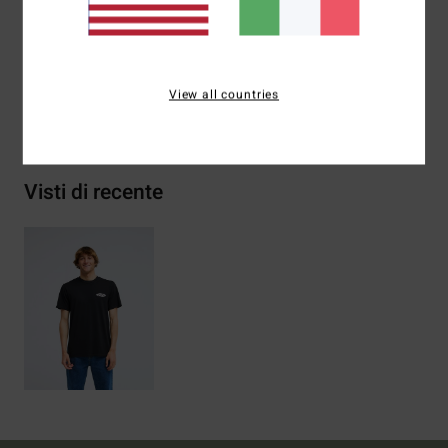
Composizione
[Tessuto principale] 70% cotone, 30%
cotone riciclato
View all countries
Spedizioni e Resi
Visti di recente