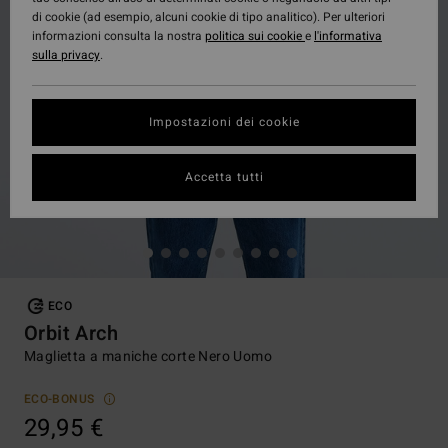
di cookie (ad esempio, alcuni cookie di tipo analitico). Per ulteriori
informazioni consulta la nostra
politica sui cookie
e
l'informativa
sulla privacy
.
Impostazioni dei cookie
Accetta tutti
ECO
Orbit Arch
Maglietta a maniche corte Nero Uomo
ECO-BONUS
29,95 €