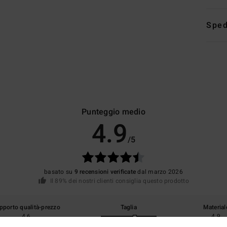
Sped
Punteggio medio
4.9
/5
basato su
9 recensioni verificate
dal marzo 2026
Il 89% dei nostri clienti consiglia questo prodotto
pporto qualità-prezzo
Taglia
Material
4.6
4.9
Troppo piccolo
Troppo grande