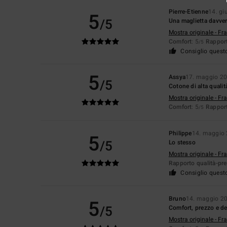
Pierre-Etienne
14. g
5
/5
Una maglietta davver
Mostra originale - Fr
Comfort
: 5
Rapport
/5
Consiglio quest
5
Assya
17. maggio 2
/5
Cotone di alta qualit
Mostra originale - Fr
Comfort
: 5
Rapport
/5
Philippe
14. maggio
5
/5
Lo stesso
Mostra originale - Fr
Rapporto qualità-pr
Consiglio quest
Bruno
14. maggio 2
5
/5
Comfort, prezzo e d
Mostra originale - Fr