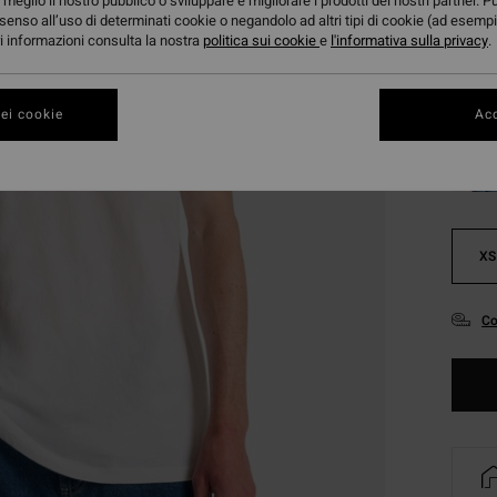
meglio il nostro pubblico o sviluppare e migliorare i prodotti dei nostri partner. P
DOPPI
senso all’uso di determinati cookie o negandolo ad altri tipi di cookie (ad esempi
ori informazioni consulta la nostra
politica sui cookie
e
l'informativa sulla privacy
.
Color
ei cookie
Acc
XS
Co