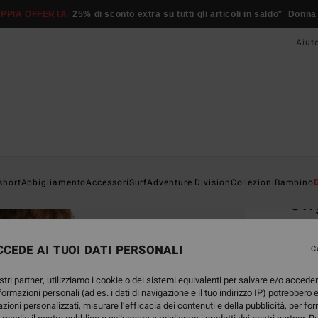
PPIA OFFERTA
25% di sconto extra su tutti gli articoli in saldo*
Donna
Aiut
Home
short
Abbigliamento
Accessori
Surf
Adventure Division
Collezioni
Bambino
Ori
Magli
CEDE AI TUOI DATI PERSONALI
4.9
C
29,95
stri partner, utilizziamo i cookie o dei sistemi equivalenti per salvare e/o accede
15,
nformazioni personali (ad es. i dati di navigazione e il tuo indirizzo IP) potrebbero e
azioni personalizzati, misurare l’efficacia dei contenuti e della pubblicità, per fo
OFFER