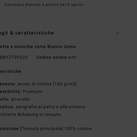
Consegna prevista a partire da
10 agosto
agli & caratteristiche
etta a maniche corte Bianco Uomo
EBYZT00520
Codice colore
wht
teristiche
essuto:
jersey di cotone [160 g/m2]
estibilità:
Premium
ollo:
girocollo
rafica:
serigrafia al petto e alla schiena
tichetta Billabong in tessuto
osizione
[Tessuto principale] 100% cotone