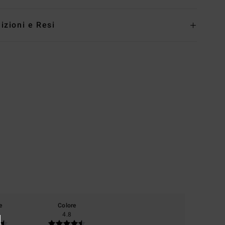
izioni e Resi
e
Colore
4.8