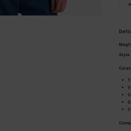
Dett
Magli
Style
Carat
T
V
C
G
E
Comp