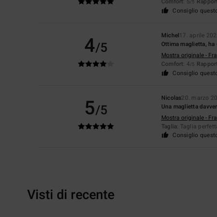
Comfort
: 5
Rapport
/5
Consiglio quest
Michel
17. aprile 20
4
/5
Ottima maglietta, ha
Mostra originale - Fr
Comfort
: 4
Rapport
/5
Consiglio quest
Nicolas
20. marzo 2
5
/5
Una maglietta davver
Mostra originale - Fr
Taglia
: Taglia perfet
Consiglio quest
Visti di recente