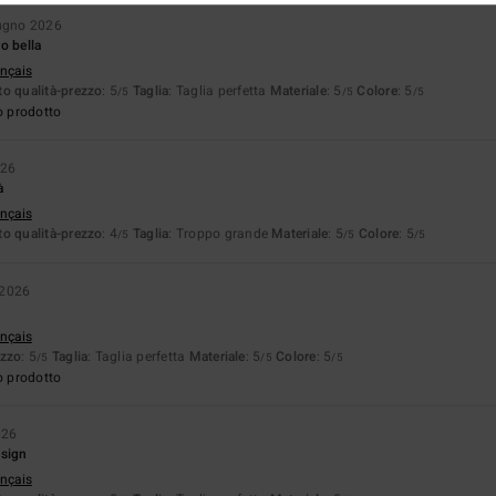
iugno 2026
o bella
ançais
o qualità-prezzo
: 5
Taglia
: Taglia perfetta
Materiale
: 5
Colore
: 5
/5
/5
/5
o prodotto
026
à
ançais
o qualità-prezzo
: 4
Taglia
: Troppo grande
Materiale
: 5
Colore
: 5
/5
/5
/5
 2026
ançais
ezzo
: 5
Taglia
: Taglia perfetta
Materiale
: 5
Colore
: 5
/5
/5
/5
o prodotto
026
esign
ançais