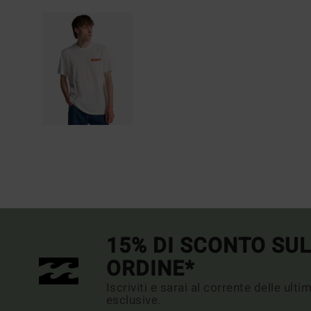
15% DI SCONTO SU
ORDINE*
Iscriviti e sarai al corrente delle ult
esclusive.