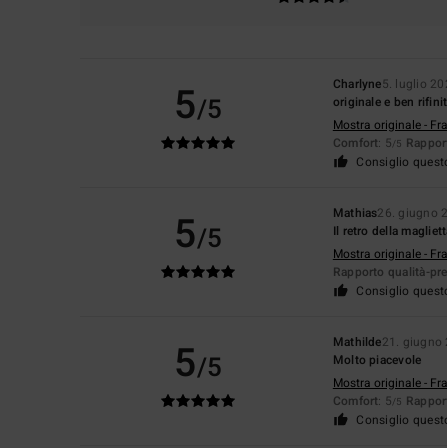
Charlyne
5. luglio 2
5
/5
originale e ben rifinit
Mostra originale - Fr
Comfort
: 5
Rapport
/5
Consiglio quest
Mathias
26. giugno 
5
/5
Il retro della magliet
Mostra originale - Fr
Rapporto qualità-pr
Consiglio quest
Mathilde
21. giugno
5
/5
Molto piacevole
Mostra originale - Fr
Comfort
: 5
Rapport
/5
Consiglio quest