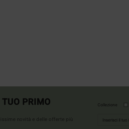
L TUO PRIMO
Collezione
imissime novità e delle offerte più