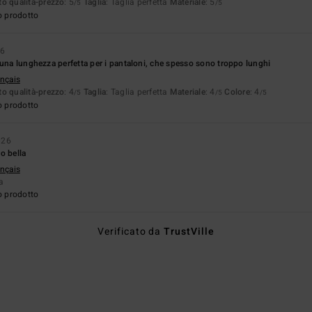
o qualità-prezzo
: 5
Taglia
: Taglia perfetta
Materiale
: 5
/5
/5
o prodotto
26
 una lunghezza perfetta per i pantaloni, che spesso sono troppo lunghi
ançais
o qualità-prezzo
: 4
Taglia
: Taglia perfetta
Materiale
: 4
Colore
: 4
/5
/5
/5
o prodotto
026
o bella
ançais
ta
o prodotto
Verificato da
TrustVille