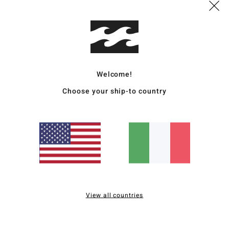
026
o!
ançais
o qualità-prezzo
: 4
Taglia
: Taglia perfetta
Materiale
: 5
Colore
: 5
Welcome!
/5
/5
/5
o prodotto
Choose your ship-to country
2026
ta è davvero carino
ançais
ezzo
: 5
Taglia
: Taglia perfetta
Materiale
: 5
/5
/5
o prodotto
 2026
View all countries
ançais
o qualità-prezzo
: 5
Taglia
: Troppo grande
Materiale
: 5
Colore
: 5
/5
/5
/5
o prodotto