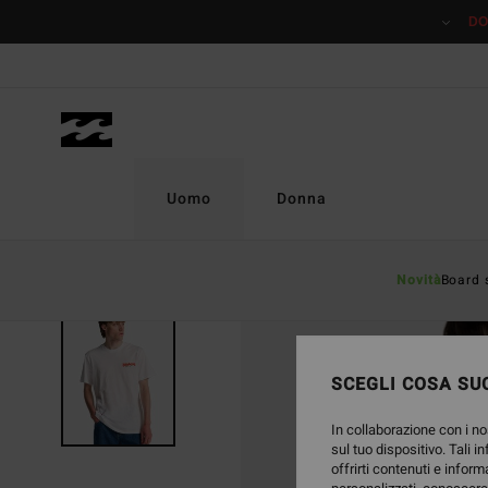
Salta
DO
alle
informazioni
sul
prodotto
Uomo
Donna
Novità
Board 
SCEGLI COSA SUC
In collaborazione con i no
sul tuo dispositivo. Tali i
offrirti contenuti e inform