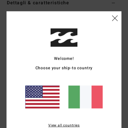
Dettagli & caratteristiche
Telo mare Nero Unisex
Style
24D671680
Codice colore
blk
Caratteristiche
Tessuto:
tessuto in cotone e velour stampato
Asola in tessuto per l'appendiabiti
Welcome!
Taglia:
180cm x 100cm
Choose your ship-to country
Composizione
[Tessuto principale] 100% cotone
Spedizioni e Resi
Visti di recente
View all countries