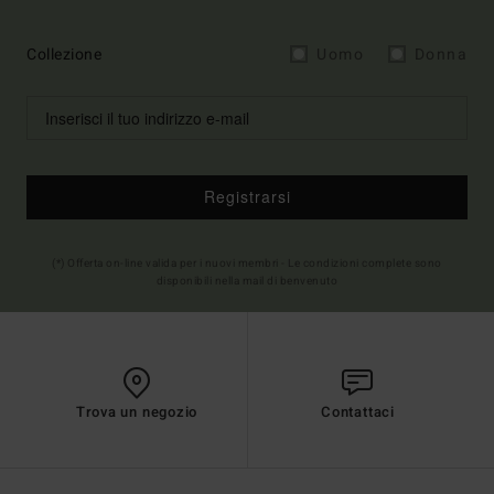
Collezione
Uomo
Donna
Registrarsi
(*) Offerta on-line valida per i nuovi membri - Le condizioni complete sono
disponibili nella mail di benvenuto
Trova un negozio
Contattaci