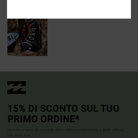
15% DI SCONTO SUL TUO
PRIMO ORDINE*
Iscriviti e sarai al corrente delle ultimissime novità e delle offerte
più esclusive.