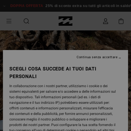
Salta
DOPPIA OFFERTA
25% di sconto extra su tutti gli articoli in saldo*
alle
informazioni
sul
prodotto
Continua senza accettare
SCEGLI COSA SUCCEDE AI TUOI DATI
PERSONALI
In collaborazione con i nostri partner, utilizziamo i cookie o dei
sistemi equivalenti per salvare e/o accedere a delle informazioni sul
tuo dispositivo. Tali informazioni personali (ad es. i dati di
navigazione e il tuo indirizzo IP) potrebbero essere utilizzati per:
offrirti contenuti e informazioni personalizzati, misurare l’efficacia
dei contenuti e della pubblicità, per fornire annunci personalizzati,
conoscere meglio il nostro pubblico o sviluppare e migliorare i
prodotti dei nostri partner. Puoi configurare la tua scelta fornendo il
tuo consenso all’uso di determinati cookie o negandolo ad altri tipi