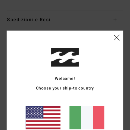
Spedizioni e Resi
Recensioni dei clienti
Punteggio medio
5.0
Welcome!
/5
Choose your ship-to country
basato su
1 recensioni verificate
dal febbraio 2026
Il 100% dei nostri clienti consiglia questo prodotto
Comfort
Rapporto qualità-prezzo
5.0
5.0