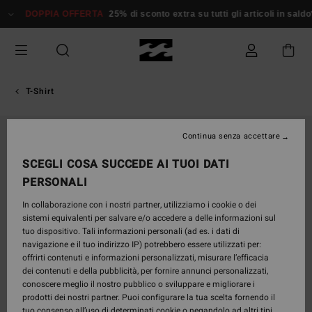
Salta
DOPPIA OFFERTA
25% di sconto extra su tutti gli articoli in sald
alle
informazioni
sul
prodotto
T-Shirt
Continua senza accettare
SCEGLI COSA SUCCEDE AI TUOI DATI
PERSONALI
In collaborazione con i nostri partner, utilizziamo i cookie o dei
sistemi equivalenti per salvare e/o accedere a delle informazioni sul
tuo dispositivo. Tali informazioni personali (ad es. i dati di
navigazione e il tuo indirizzo IP) potrebbero essere utilizzati per:
offrirti contenuti e informazioni personalizzati, misurare l’efficacia
dei contenuti e della pubblicità, per fornire annunci personalizzati,
conoscere meglio il nostro pubblico o sviluppare e migliorare i
prodotti dei nostri partner. Puoi configurare la tua scelta fornendo il
tuo consenso all’uso di determinati cookie o negandolo ad altri tipi