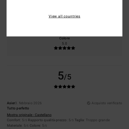
Taglia
Materiale
View all countries
5.0
Troppo piccolo
Troppo grande
Colore
5.0
5
/5
Asier
3. febbraio 2026
Acquisto verificato
Tutto perfetto
Mostra originale - Castellano
Comfort
: 5
Rapporto qualità-prezzo
: 5
Taglia
: Troppo grande
/5
/5
Materiale
: 5
Colore
: 5
/5
/5