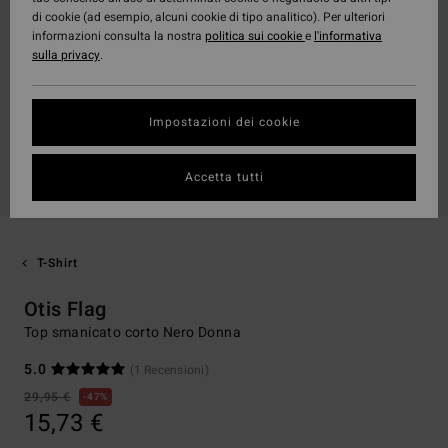
di cookie (ad esempio, alcuni cookie di tipo analitico). Per ulteriori
informazioni consulta la nostra
politica sui cookie
e
l'informativa
sulla privacy
.
Impostazioni dei cookie
Accetta tutti
T-Shirt
Otis Flag
Top smanicato corto Nero Donna
5.0
(1 Recensioni)
29,95 €
47%
15,73 €