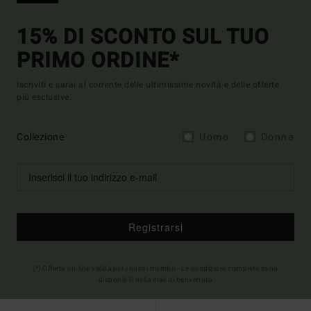
15% DI SCONTO SUL TUO
PRIMO ORDINE*
Iscriviti e sarai al corrente delle ultimissime novità e delle offerte
più esclusive.
Collezione
Uomo
Donna
Registrarsi
(*) Offerta on-line valida per i nuovi membri - Le condizioni complete sono
disponibili nella mail di benvenuto