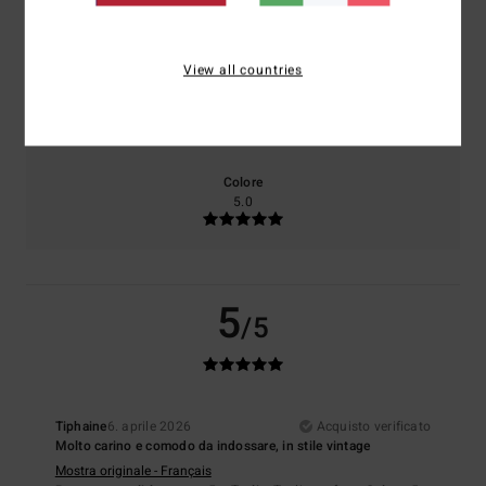
NaN
5.0
View all countries
Taglia
Materiale
NaN
Troppo piccolo
Troppo grande
Colore
5.0
5
/5
Tiphaine
6. aprile 2026
Acquisto verificato
Molto carino e comodo da indossare, in stile vintage
Mostra originale - Français