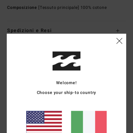
Composizione
[Tessuto principale] 100% cotone
Spedizioni e Resi
Recensioni dei clienti
Punteggio medio
5.0
Welcome!
/5
Choose your ship-to country
basato su
1 recensioni verificate
dal aprile 2026
Il 100% dei nostri clienti consiglia questo prodotto
Comfort
Rapporto qualità-prezzo