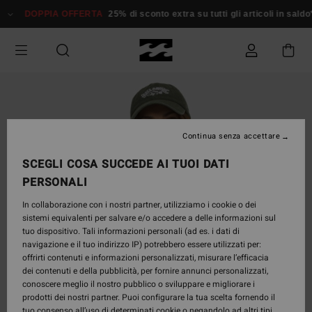
Salta
DOPPIA OFFERTA
25% di sconto extra su tutti gli articoli in saldo*
alle
informazioni
sul
prodotto
Continua senza accettare
SCEGLI COSA SUCCEDE AI TUOI DATI
PERSONALI
In collaborazione con i nostri partner, utilizziamo i cookie o dei
sistemi equivalenti per salvare e/o accedere a delle informazioni sul
tuo dispositivo. Tali informazioni personali (ad es. i dati di
navigazione e il tuo indirizzo IP) potrebbero essere utilizzati per:
offrirti contenuti e informazioni personalizzati, misurare l’efficacia
dei contenuti e della pubblicità, per fornire annunci personalizzati,
conoscere meglio il nostro pubblico o sviluppare e migliorare i
prodotti dei nostri partner. Puoi configurare la tua scelta fornendo il
tuo consenso all’uso di determinati cookie o negandolo ad altri tipi