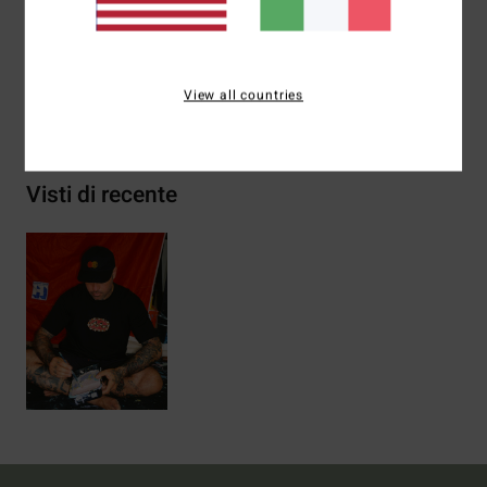
Composizione
[Tessuto principale] 100% cotone
View all countries
Spedizioni e Resi
Visti di recente