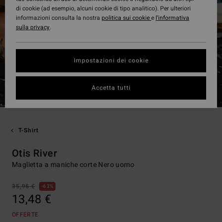
di cookie (ad esempio, alcuni cookie di tipo analitico). Per ulteriori
informazioni consulta la nostra
politica sui cookie
e
l'informativa
sulla privacy
.
Impostazioni dei cookie
Accetta tutti
T-Shirt
Otis River
Maglietta a maniche corte Nero uomo
35,95 €
63%
13,48 €
OFFERTE