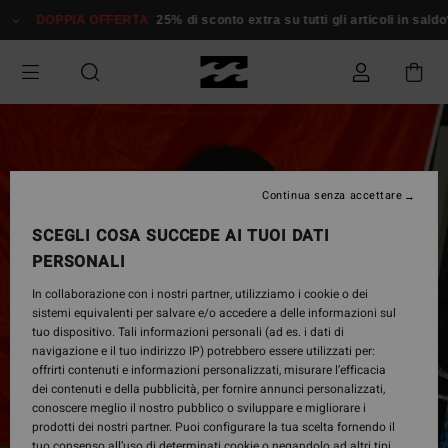
Salta
DOPPIA OFFERTA
25% di sconto extra su tutti gli articoli in saldo*
alle
informazioni
sul
prodotto
Continua senza accettare
SCEGLI COSA SUCCEDE AI TUOI DATI
PERSONALI
In collaborazione con i nostri partner, utilizziamo i cookie o dei
sistemi equivalenti per salvare e/o accedere a delle informazioni sul
tuo dispositivo. Tali informazioni personali (ad es. i dati di
navigazione e il tuo indirizzo IP) potrebbero essere utilizzati per:
offrirti contenuti e informazioni personalizzati, misurare l’efficacia
dei contenuti e della pubblicità, per fornire annunci personalizzati,
conoscere meglio il nostro pubblico o sviluppare e migliorare i
prodotti dei nostri partner. Puoi configurare la tua scelta fornendo il
tuo consenso all’uso di determinati cookie o negandolo ad altri tipi