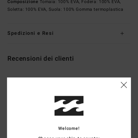
Composizione
Tomaia: 100% EVA, Fodera: 100% EVA,
Soletta: 100% EVA, Suola: 100% Gomma termoplastica
Spedizioni e Resi
Recensioni dei clienti
Punteggio medio
5.0
/5
basato su
2 recensioni verificate
dal maggio 2026
Il 100% dei nostri clienti consiglia questo prodotto
Welcome!