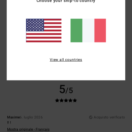
Choose your ship-to country
Comfort
Rapporto qualità-prezzo
4.5
5.0
Taglia
Materiale
4.5
Troppo piccolo
Troppo grande
Colore
4.5
View all countries
5
/5
Maxime
6. luglio 2026
Acquisto verificato
!! !
Mostra originale - Français