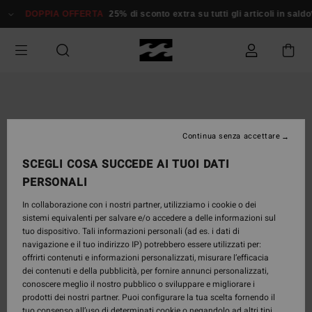
Salta
DOPPIA OFFERTA
25% di sconto extra su tutti gli articoli in sald
alle
informazioni
sul
prodotto
Continua senza accettare
SCEGLI COSA SUCCEDE AI TUOI DATI
PERSONALI
In collaborazione con i nostri partner, utilizziamo i cookie o dei
sistemi equivalenti per salvare e/o accedere a delle informazioni sul
tuo dispositivo. Tali informazioni personali (ad es. i dati di
navigazione e il tuo indirizzo IP) potrebbero essere utilizzati per:
offrirti contenuti e informazioni personalizzati, misurare l’efficacia
dei contenuti e della pubblicità, per fornire annunci personalizzati,
conoscere meglio il nostro pubblico o sviluppare e migliorare i
prodotti dei nostri partner. Puoi configurare la tua scelta fornendo il
tuo consenso all’uso di determinati cookie o negandolo ad altri tipi