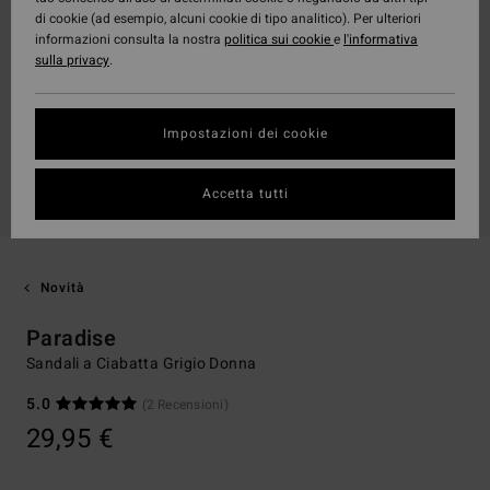
di cookie (ad esempio, alcuni cookie di tipo analitico). Per ulteriori
informazioni consulta la nostra
politica sui cookie
e
l'informativa
sulla privacy
.
Impostazioni dei cookie
Accetta tutti
Novità
Paradise
Sandali a Ciabatta Grigio Donna
5.0
(2 Recensioni)
29,95 €