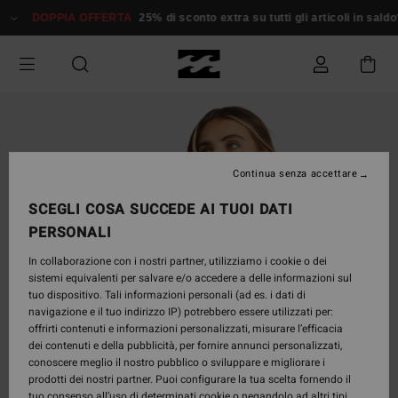
Salta
DOPPIA OFFERTA
25% di sconto extra su tutti gli articoli in sald
alle
informazioni
sul
prodotto
Continua senza accettare
SCEGLI COSA SUCCEDE AI TUOI DATI
PERSONALI
In collaborazione con i nostri partner, utilizziamo i cookie o dei
sistemi equivalenti per salvare e/o accedere a delle informazioni sul
tuo dispositivo. Tali informazioni personali (ad es. i dati di
navigazione e il tuo indirizzo IP) potrebbero essere utilizzati per:
offrirti contenuti e informazioni personalizzati, misurare l’efficacia
dei contenuti e della pubblicità, per fornire annunci personalizzati,
conoscere meglio il nostro pubblico o sviluppare e migliorare i
prodotti dei nostri partner. Puoi configurare la tua scelta fornendo il
tuo consenso all’uso di determinati cookie o negandolo ad altri tipi