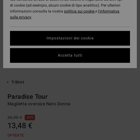
di cookie (ad esempio, alcuni cookie di tipo analitico). Per ulteriori
informazioni consulta la nostra
politica sui cookie
e
l'informativa
sulla privacy
.
Impostazioni dei cookie
Accetta tutti
T-Shirt
Paradise Tour
Maglietta oversize Nero Donna
35,95 €
63%
13,48 €
OFFERTE