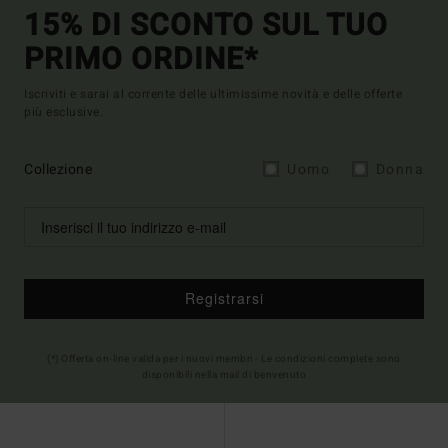
15% DI SCONTO SUL TUO
PRIMO ORDINE*
Iscriviti e sarai al corrente delle ultimissime novità e delle offerte
più esclusive.
Collezione
Uomo
Donna
Registrarsi
(*) Offerta on-line valida per i nuovi membri - Le condizioni complete sono
disponibili nella mail di benvenuto