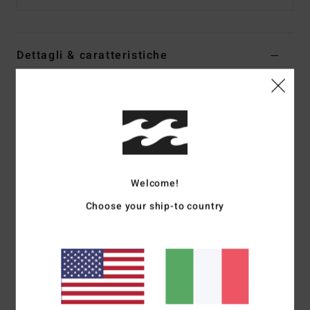
Dettagli & caratteristiche
Maglietta oversize Nero Donna
Style
24B354576
Codice colore
ofb
Caratteristiche
Tessuto:
Jersey di cotone [185 g/m2]
Welcome!
Vestibilità:
vestibilità oversize
Choose your ship-to country
Collo:
Girocollo
Grafica:
Grande serigrafia frontale
Tintura/Lavaggio:
Sovratintura a pigmento
Composizione
[Tessuto principale] 100% cotone