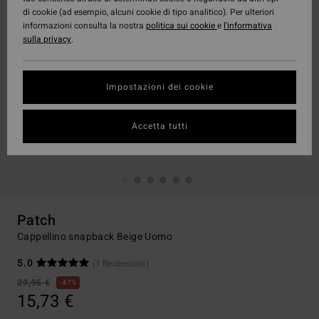
di cookie (ad esempio, alcuni cookie di tipo analitico). Per ulteriori
informazioni consulta la nostra
politica sui cookie
e
l'informativa
sulla privacy
.
Impostazioni dei cookie
Accetta tutti
Patch
Cappellino snapback Beige Uomo
5.0
(1 Recensioni)
29,95 €
47%
15,73 €