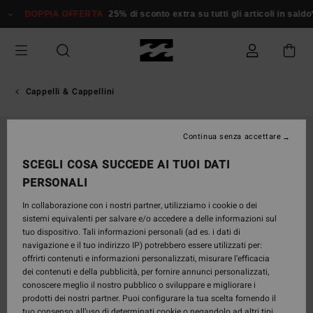
Salta
DOPPIA OFFERTA
25% di sconto extra su tutti gli articoli in saldo*
alle
informazioni
sul
prodotto
Cappelli & Cappellini
Continua senza accettare
SCEGLI COSA SUCCEDE AI TUOI DATI
PERSONALI
In collaborazione con i nostri partner, utilizziamo i cookie o dei
sistemi equivalenti per salvare e/o accedere a delle informazioni sul
tuo dispositivo. Tali informazioni personali (ad es. i dati di
navigazione e il tuo indirizzo IP) potrebbero essere utilizzati per:
offrirti contenuti e informazioni personalizzati, misurare l’efficacia
dei contenuti e della pubblicità, per fornire annunci personalizzati,
conoscere meglio il nostro pubblico o sviluppare e migliorare i
prodotti dei nostri partner. Puoi configurare la tua scelta fornendo il
tuo consenso all’uso di determinati cookie o negandolo ad altri tipi