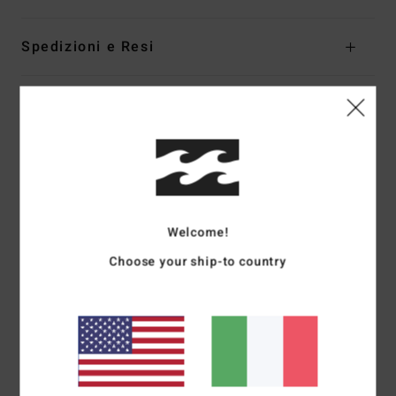
Spedizioni e Resi
Recensioni dei clienti
Punteggio medio
5.0
/5
Welcome!
Choose your ship-to country
basato su
1 recensioni verificate
dal luglio 2026
Il 100% dei nostri clienti consiglia questo prodotto
Comfort
Rapporto qualità-prezzo
4.0
5.0