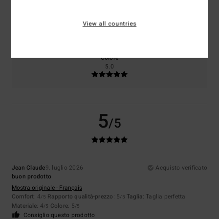
Taglia
Materiale
View all countries
4.0
Troppo piccolo
Troppo grande
Colore
5.0
5
/5
Jean Claude
9. luglio 2026
Acquisto verificato
buon prodotto
Mostra originale - Français
Comfort
: 4
Rapporto qualità-prezzo
: 5
Taglia
: Taglia perfetta
/5
/5
Materiale
: 4
Colore
: 5
/5
/5
Consiglio questo prodotto