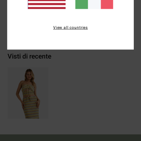
poliestere
View all countries
Spedizioni e Resi
Visti di recente