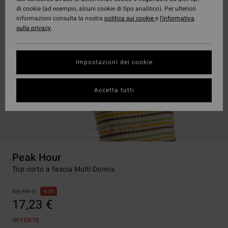
di cookie (ad esempio, alcuni cookie di tipo analitico). Per ulteriori
informazioni consulta la nostra
politica sui cookie
e
l'informativa
sulla privacy
.
Impostazioni dei cookie
Accetta tutti
Peak Hour
Top corto a fascia Multi Donna
45,95 €
63%
17,23 €
OFFERTE