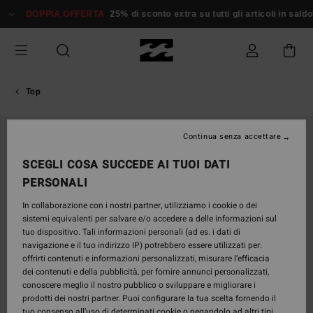
Salta
DOPPIA OFFERTA
25% di sconto extra su tutti gli articoli in saldo*
alle
informazioni
sul
prodotto
Top
Continua senza accettare
SCEGLI COSA SUCCEDE AI TUOI DATI
PERSONALI
In collaborazione con i nostri partner, utilizziamo i cookie o dei
sistemi equivalenti per salvare e/o accedere a delle informazioni sul
tuo dispositivo. Tali informazioni personali (ad es. i dati di
navigazione e il tuo indirizzo IP) potrebbero essere utilizzati per:
offrirti contenuti e informazioni personalizzati, misurare l’efficacia
dei contenuti e della pubblicità, per fornire annunci personalizzati,
conoscere meglio il nostro pubblico o sviluppare e migliorare i
prodotti dei nostri partner. Puoi configurare la tua scelta fornendo il
tuo consenso all’uso di determinati cookie o negandolo ad altri tipi