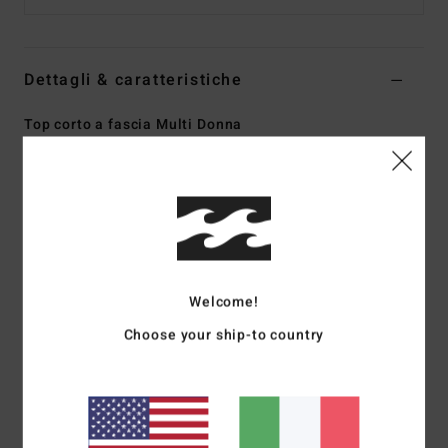
Dettagli & caratteristiche
Top corto a fascia Multi Donna
Style
UBJKT00251
Codice colore
mul
Caratteristiche
Collezione:
collezione Crystal Tides
Tessuto:
crochet taglia e cuci in misto di cotone e
poliestere
Welcome!
Collo:
collo a fascia
Choose your ship-to country
Marcatura:
moneta in metallo
Altre caratteristiche:
coulisse raccolte
Riga tinta in filo
Composizione
[Tessuto principale] 55% cotone, 45%