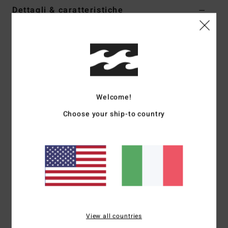
Dettagli & caratteristiche
Vestito bodycon Multi Donna
Style
UBJKD00138
Codice colore
mul
Caratteristiche
Collezione:
collezione Crystal Tides
Welcome!
Tessuto:
crochet in misto di cotone e poliestere
Choose your ship-to country
Vestibilità:
vestibilità asciutta
Collo:
collo quadrato
Maniche:
taglio smanicato
Marcatura:
placca in metallo
Altre caratteristiche:
tessuto taglia e cuci in crochet
Composizione
[Tessuto principale] 55% cotone, 45%
poliestere
View all countries