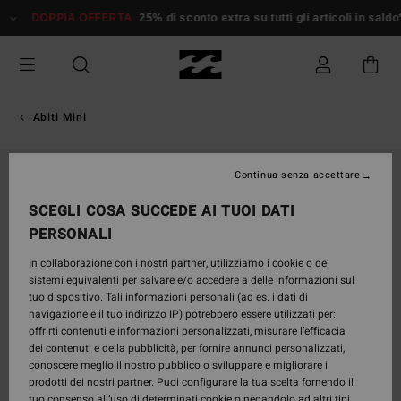
Salta
DOPPIA OFFERTA
25% di sconto extra su tutti gli articoli in saldo*
alle
informazioni
sul
prodotto
Abiti Mini
ESAURITE
Continua senza accettare
SCEGLI COSA SUCCEDE AI TUOI DATI
PERSONALI
In collaborazione con i nostri partner, utilizziamo i cookie o dei
sistemi equivalenti per salvare e/o accedere a delle informazioni sul
tuo dispositivo. Tali informazioni personali (ad es. i dati di
navigazione e il tuo indirizzo IP) potrebbero essere utilizzati per:
offrirti contenuti e informazioni personalizzati, misurare l’efficacia
dei contenuti e della pubblicità, per fornire annunci personalizzati,
conoscere meglio il nostro pubblico o sviluppare e migliorare i
prodotti dei nostri partner. Puoi configurare la tua scelta fornendo il
tuo consenso all’uso di determinati cookie o negandolo ad altri tipi