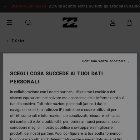
Salta
DOPPIA OFFERTA
25% di sconto extra su tutti gli articoli in saldo*
alle
informazioni
sul
prodotto
T-Shirt
NUOVO PRODOTTO
Continua senza accettare
SCEGLI COSA SUCCEDE AI TUOI DATI
PERSONALI
In collaborazione con i nostri partner, utilizziamo i cookie o dei
sistemi equivalenti per salvare e/o accedere a delle informazioni sul
tuo dispositivo. Tali informazioni personali (ad es. i dati di
navigazione e il tuo indirizzo IP) potrebbero essere utilizzati per:
offrirti contenuti e informazioni personalizzati, misurare l’efficacia
dei contenuti e della pubblicità, per fornire annunci personalizzati,
conoscere meglio il nostro pubblico o sviluppare e migliorare i
prodotti dei nostri partner. Puoi configurare la tua scelta fornendo il
tuo consenso all’uso di determinati cookie o negandolo ad altri tipi