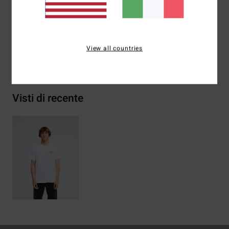
Composizione
[Tessuto principale] 70% cotone, 30%
cotone riciclato
View all countries
Spedizioni e Resi
Visti di recente