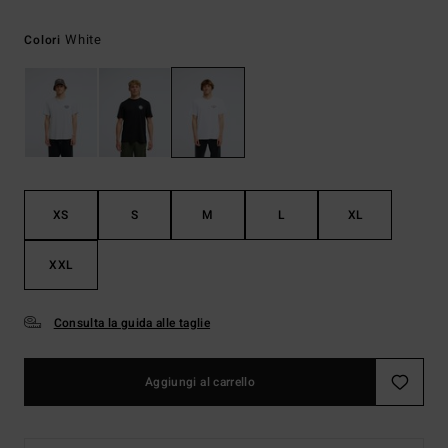
White
Colori
XS
S
M
L
XL
XXL
Consulta la guida alle taglie
Aggiungi al carrello