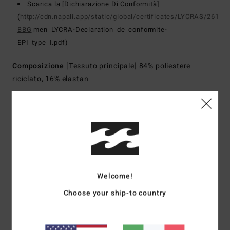
Scarica la [Dichiarazione Di Conformità]
(
http://cdn.napali.app/static/global/certificates/LYCRAS/261-
BBG
men_LYCRA-Declaration_de_conformite-
EPI_type_I.pdf)
Composizione
[Tessuto principale] 84% poliestere
riciclato, 16% elastan
Spedizioni e Resi
Recensioni dei clienti
Welcome!
Choose your ship-to country
Punteggio medio
5.0
/5