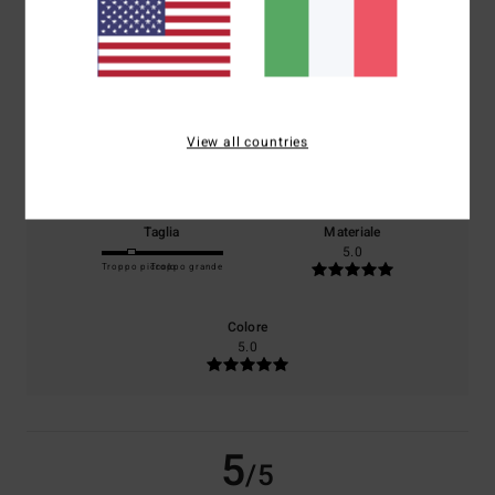
basato su
1 recensioni verificate
dal giugno 2026
Il 0% dei nostri clienti consiglia questo prodotto
Comfort
Rapporto qualità-prezzo
View all countries
5.0
3.0
Taglia
Materiale
5.0
Troppo piccolo
Troppo grande
Colore
5.0
5
/5