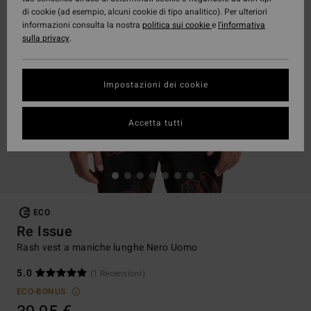
di cookie (ad esempio, alcuni cookie di tipo analitico). Per ulteriori
informazioni consulta la nostra
politica sui cookie
e
l'informativa
sulla privacy
.
Impostazioni dei cookie
Accetta tutti
ECO
Re Issue
Rash vest a maniche lunghe Nero Uomo
5.0
(1 Recensioni)
ECO-BONUS