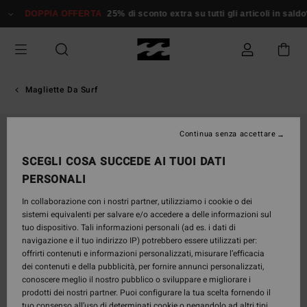
Salta
DOPPIA OFFERTA
25% di sconto extra su tutti gli articoli in saldo*
alle
informazioni
sul
prodotto
Magliette Da Surf
Continua senza accettare
SCEGLI COSA SUCCEDE AI TUOI DATI
PERSONALI
In collaborazione con i nostri partner, utilizziamo i cookie o dei
sistemi equivalenti per salvare e/o accedere a delle informazioni sul
tuo dispositivo. Tali informazioni personali (ad es. i dati di
navigazione e il tuo indirizzo IP) potrebbero essere utilizzati per:
offrirti contenuti e informazioni personalizzati, misurare l’efficacia
dei contenuti e della pubblicità, per fornire annunci personalizzati,
conoscere meglio il nostro pubblico o sviluppare e migliorare i
prodotti dei nostri partner. Puoi configurare la tua scelta fornendo il
tuo consenso all’uso di determinati cookie o negandolo ad altri tipi