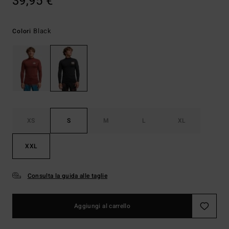
39,95 €
Black
Colori
XS
S
M
L
XL
XXL
Consulta la guida alle taglie
Aggiungi al carrello