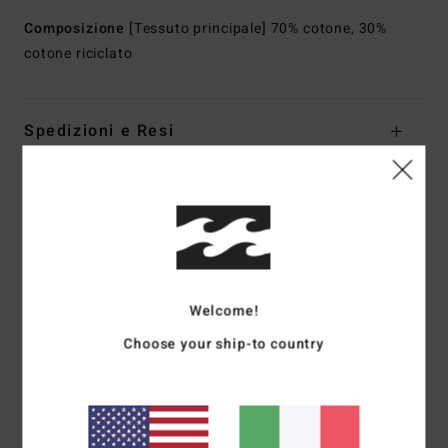
Composizione
[Tessuto principale] 70% cotone, 30%
cotone riciclato
Spedizioni e Resi
Recensioni dei clienti
Punteggio medio
5.0
Welcome!
/5
Choose your ship-to country
basato su
1 recensioni verificate
dal giugno 2026
Il 100% dei nostri clienti consiglia questo prodotto