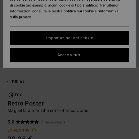
di cookie (ad esempio, alcuni cookie di tipo analitico). Per ulteriori
informazioni consulta la nostra
politica sui cookie
e
l'informativa
sulla privacy
.
Impostazioni dei cookie
Accetta tutti
T-Shirt
ECO
Retro Poster
Maglietta a maniche corte Bianco Uomo
5.0
(1 Recensioni)
ECO-BONUS