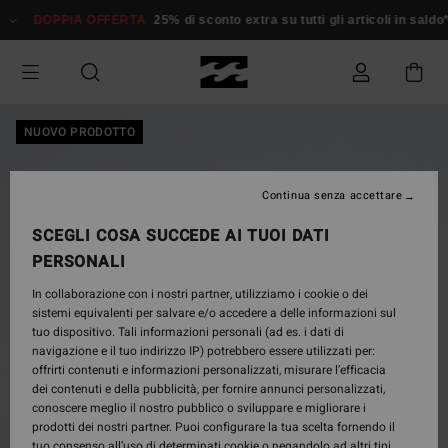
Salta
DOPPIA OFFERTA
25% di sconto extra su tutti gli articoli in saldo*
alle
informazioni
sul
prodotto
NUOVO PRODOTTO
Continua senza accettare
SCEGLI COSA SUCCEDE AI TUOI DATI
PERSONALI
In collaborazione con i nostri partner, utilizziamo i cookie o dei
sistemi equivalenti per salvare e/o accedere a delle informazioni sul
tuo dispositivo. Tali informazioni personali (ad es. i dati di
navigazione e il tuo indirizzo IP) potrebbero essere utilizzati per:
offrirti contenuti e informazioni personalizzati, misurare l’efficacia
dei contenuti e della pubblicità, per fornire annunci personalizzati,
conoscere meglio il nostro pubblico o sviluppare e migliorare i
prodotti dei nostri partner. Puoi configurare la tua scelta fornendo il
tuo consenso all’uso di determinati cookie o negandolo ad altri tipi