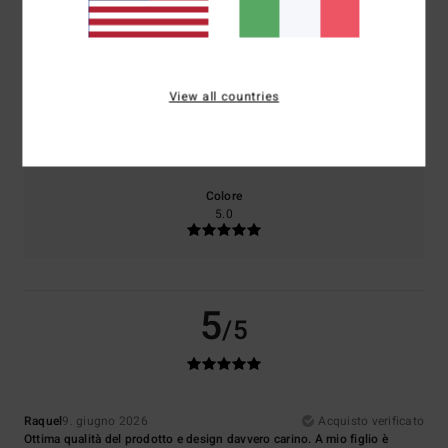
Comfort
Rapporto qualità-prezzo
5.0
5.0
View all countries
Taglia
Materiale
5.0
Troppo piccolo
Troppo grande
Colore
5.0
5
/5
Raquel
9. giugno 2026
Acquisto verificato
Ottima qualità del prodotto e design davvero carino. A mio figlio è