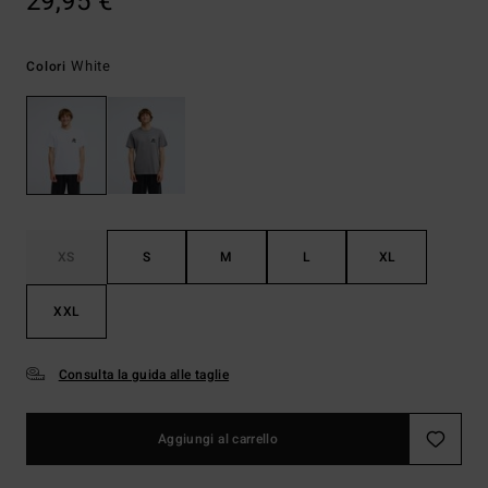
29,95 €
White
Colori
XS
S
M
L
XL
XXL
Consulta la guida alle taglie
Aggiungi al carrello