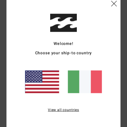
Consiglio questo prodotto
4
/5
Welcome!
Stephane
3. luglio 2026
Acquisto verificato
Bene
Choose your ship-to country
Mostra originale - Français
Comfort
: 4
Rapporto qualità-prezzo
: 5
Taglia
: Taglia perfetta
/5
/5
Materiale
: 4
Colore
: 5
/5
/5
Consiglio questo prodotto
5
/5
View all countries
Raphael
30. giugno 2026
Acquisto verificato
Molto comodo da indossare, in cotone