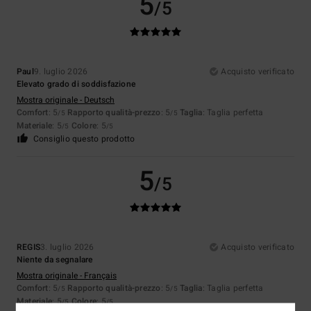
5
/5
Paul
9. luglio 2026
Acquisto verificato
Elevato grado di soddisfazione
Mostra originale - Deutsch
Comfort
: 5
Rapporto qualità-prezzo
: 5
Taglia
: Taglia perfetta
/5
/5
Materiale
: 5
Colore
: 5
/5
/5
Consiglio questo prodotto
5
/5
REGIS
3. luglio 2026
Acquisto verificato
Niente da segnalare
Mostra originale - Français
Comfort
: 5
Rapporto qualità-prezzo
: 5
Taglia
: Taglia perfetta
/5
/5
Materiale
: 5
Colore
: 5
/5
/5