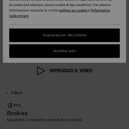
di cookie (ad esempio, alcuni cookie di tipo analitico). Per ulteriori
informazioni consulta la nostra
politica sui cookie
e
l'informativa
sulla privacy
.
Impostazioni dei cookie
Accetta tutti
RIPRODUCI IL VIDEO
T-Shirt
ECO
Rockies
Maglietta a maniche corte Bianco Uomo