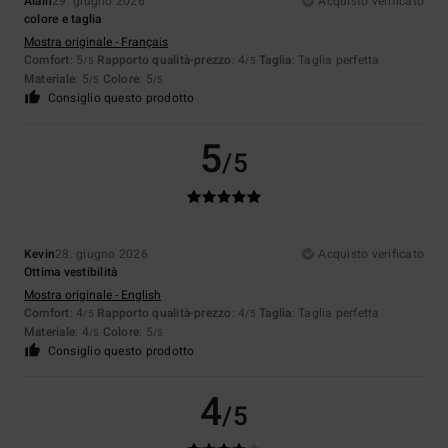
Alain
29. giugno 2026
Acquisto verificato
colore e taglia
Mostra originale - Français
Comfort
: 5
Rapporto qualità-prezzo
: 4
Taglia
: Taglia perfetta
/5
/5
Materiale
: 5
Colore
: 5
/5
/5
Consiglio questo prodotto
5
/5
Kevin
28. giugno 2026
Acquisto verificato
Ottima vestibilità
Mostra originale - English
Comfort
: 4
Rapporto qualità-prezzo
: 4
Taglia
: Taglia perfetta
/5
/5
Materiale
: 4
Colore
: 5
/5
/5
Consiglio questo prodotto
4
/5