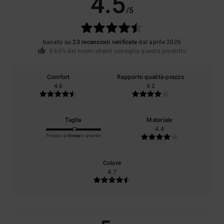
4.5
/5
basato su
23 recensioni verificate
dal aprile 2026
Il 65% dei nostri clienti consiglia questo prodotto
Comfort
Rapporto qualità-prezzo
4.6
4.2
Taglia
Materiale
4.4
Troppo piccolo
Troppo grande
Colore
4.7