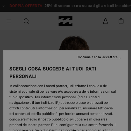
Salta
DOPPIA OFFERTA
25% di sconto extra su tutti gli articoli in sald
alle
informazioni
sul
prodotto
Continua senza accettare
SCEGLI COSA SUCCEDE AI TUOI DATI
PERSONALI
In collaborazione con i nostri partner, utilizziamo i cookie o dei
sistemi equivalenti per salvare e/o accedere a delle informazioni sul
tuo dispositivo. Tali informazioni personali (ad es. i dati di
navigazione e il tuo indirizzo IP) potrebbero essere utilizzati per:
offrirti contenuti e informazioni personalizzati, misurare l’efficacia
dei contenuti e della pubblicità, per fornire annunci personalizzati,
conoscere meglio il nostro pubblico o sviluppare e migliorare i
prodotti dei nostri partner. Puoi configurare la tua scelta fornendo il
tuo consenso all’uso di determinati cookie o negandolo ad altri tipi