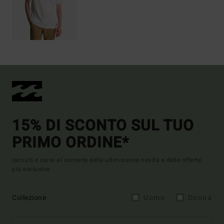
15% DI SCONTO SUL TUO
PRIMO ORDINE*
Iscriviti e sarai al corrente delle ultimissime novità e delle offerte
più esclusive.
Collezione
Uomo
Donna