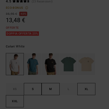
4.5
(23 Recensioni)
ECO-BONUS
35,95 €
63%
13,48 €
OFFERTE
DOPPIA OFFERTA 25%
White
Colori
XS
S
M
L
XL
XXL