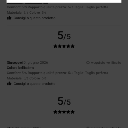
Mostra originale - Français
Comfort
: 5
Rapporto qualità-prezzo
: 5
Taglia
: Taglia perfetta
/5
/5
Materiale
: 5
Colore
: 5
/5
/5
Consiglio questo prodotto
5
/5
Giuseppe
30. giugno 2026
Acquisto verificato
Colore bellissimo
Comfort
: 5
Rapporto qualità-prezzo
: 5
Taglia
: Taglia perfetta
/5
/5
Materiale
: 5
Colore
: 5
/5
/5
Consiglio questo prodotto
5
/5