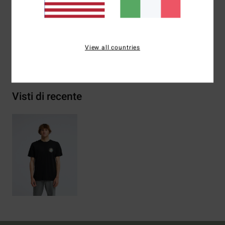
Composizione
[Tessuto principale] 100% cotone
biologico
View all countries
Spedizioni e Resi
Visti di recente