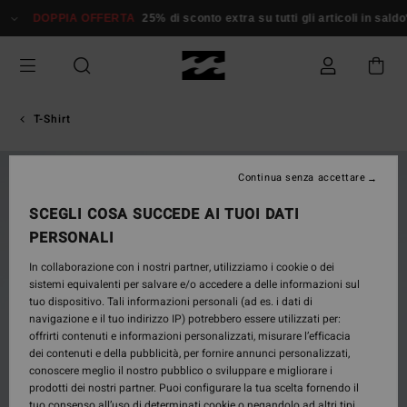
Salta
DOPPIA OFFERTA
25% di sconto extra su tutti gli articoli in saldo*
alle
informazioni
sul
prodotto
T-Shirt
NUOVO PRODOTTO
Continua senza accettare
SCEGLI COSA SUCCEDE AI TUOI DATI
PERSONALI
In collaborazione con i nostri partner, utilizziamo i cookie o dei
sistemi equivalenti per salvare e/o accedere a delle informazioni sul
tuo dispositivo. Tali informazioni personali (ad es. i dati di
navigazione e il tuo indirizzo IP) potrebbero essere utilizzati per:
offrirti contenuti e informazioni personalizzati, misurare l’efficacia
dei contenuti e della pubblicità, per fornire annunci personalizzati,
conoscere meglio il nostro pubblico o sviluppare e migliorare i
prodotti dei nostri partner. Puoi configurare la tua scelta fornendo il
tuo consenso all’uso di determinati cookie o negandolo ad altri tipi