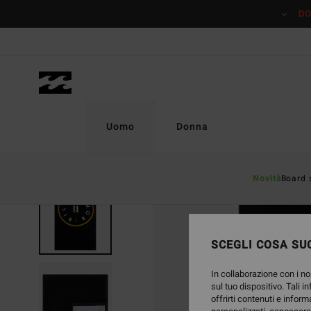
Salta
DO
alle
informazioni
sul
prodotto
Uomo
Donna
Novità
Board 
SCEGLI COSA SUC
In collaborazione con i no
sul tuo dispositivo. Tali i
offrirti contenuti e inform