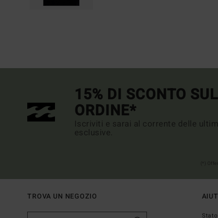
15% DI SCONTO SU
ORDINE*
Iscriviti e sarai al corrente delle ult
esclusive.
(*) Off
TROVA UN NEGOZIO
AIU
Stato