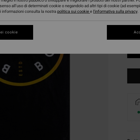
meglio il nostro pubblico o sviluppare e migliorare i prodotti dei nostri partner. P
senso all’uso di determinati cookie o negandolo ad altri tipi di cookie (ad esempi
ori informazioni consulta la nostra
politica sui cookie
e
l'informativa sulla privacy
.
ei cookie
Acc