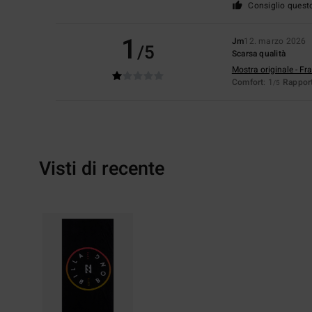
Consiglio quest
1
Jm
12. marzo 2026
/5
Scarsa qualità
Mostra originale - Fr
Comfort
: 1
Rapport
/5
Visti di recente