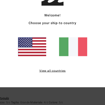
Welcome!
Punteggio medio
3.0
Choose your ship-to country
/5
basato su
2 recensioni verificate
dal marzo 2026
Il 50% dei nostri clienti consiglia questo prodotto
pporto qualità-prezzo
Taglia
Material
3.0
2.5
Troppo piccolo
Troppo grande
View all countries
rtuguês
ezzo
: 5
Taglia
: Grande
Materiale
: 4
Colore
: 5
/5
/5
/5