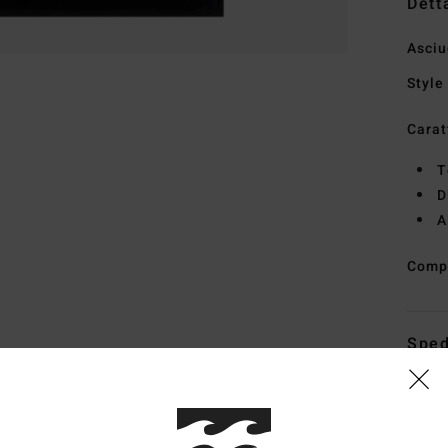
Dett
Asci
Style
Carat
T
D
A
Comp
Sped