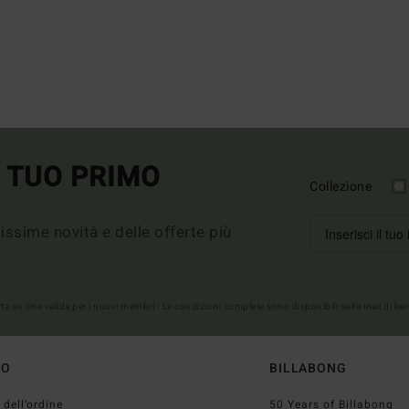
L TUO PRIMO
Collezione
imissime novità e delle offerte più
erta on-line valida per i nuovi membri - Le condizioni complete sono disponibili nella mail di b
TO
BILLABONG
 dell’ordine
50 Years of Billabong