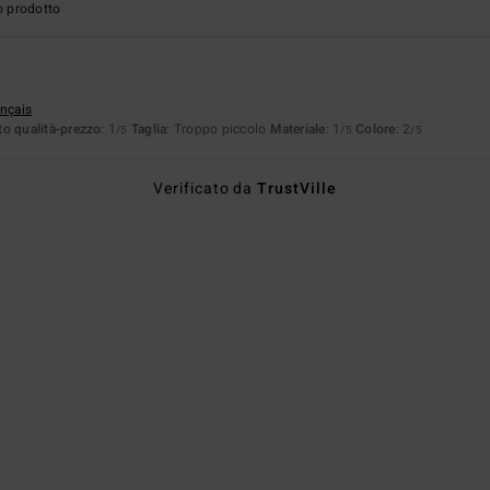
o prodotto
ançais
o qualità-prezzo
: 1
Taglia
: Troppo piccolo
Materiale
: 1
Colore
: 2
/5
/5
/5
Verificato da
TrustVille