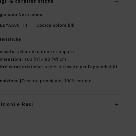
agli & caratteristiche
ugamano Nero uomo
EBYAA00111
Codice colore
blk
teristiche
essuto:
velour di cotone stampato
imensioni:
160 [H] x 80 [W] cm
ltre caratteristiche:
asole in tessuto per l'appendiabiti
osizione
[Tessuto principale] 100% cotone
izioni e Resi