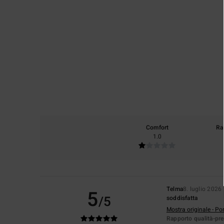
Comfort
Ra
1.0
Telma
8. luglio 2026
5
/5
soddisfatta
Mostra originale - Po
Rapporto qualità-pr